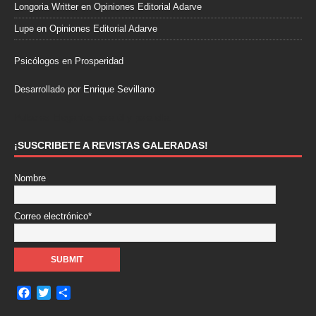
Longoria Writter
en
Opiniones Editorial Adarve
Lupe
en
Opiniones Editorial Adarve
Psicólogos en Prosperidad
Desarrollado por Enrique Sevillano
Pulseras Elegantes para él y para ella.
¡SUSCRIBETE A REVISTAS GALERADAS!
Nombre
Correo electrónico*
F
T
C
a
w
o