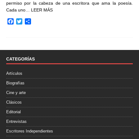
permiso por la cabeza de una escritora que ama la poesía.
Cada uno…
LEER MÁS
F
T
C
a
w
o
c
i
m
e
t
p
b
t
a
o
e
r
o
r
t
CATEGORÍAS
k
i
r
Artículos
Biografías
Cine y arte
Clásicos
Editorial
Entrevistas
Escritores Independientes