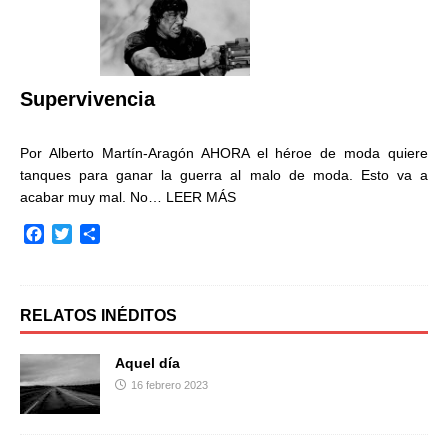
o
e
r
o
r
t
k
i
r
Supervivencia
Por Alberto Martín-Aragón AHORA el héroe de moda quiere
tanques para ganar la guerra al malo de moda. Esto va a
acabar muy mal. No…
LEER MÁS
F
T
C
a
w
o
c
i
m
e
t
p
b
t
a
RELATOS INÉDITOS
o
e
r
o
r
t
Aquel día
k
i
16 febrero 2023
r