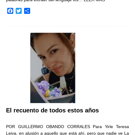
F
T
C
a
w
o
c
i
m
e
t
p
b
t
a
o
e
r
o
r
t
k
i
r
El recuento de todos estos años
POR GUILLERMO OBANDO CORRALES Para Yirle Teresa
Leiva, en alusión a aquello que está ahí, pero que nadie ve La