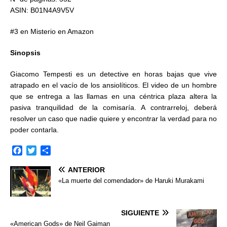
ASIN: B01N4A9V5V
#3 en Misterio en Amazon
Sinopsis
Giacomo Tempesti es un detective en horas bajas que vive
atrapado en el vacío de los ansiolíticos. El video de un hombre
que se entrega a las llamas en una céntrica plaza altera la
pasiva tranquilidad de la comisaría. A contrarreloj, deberá
resolver un caso que nadie quiere y encontrar la verdad para no
poder contarla.
F
T
C
a
w
o
ANTERIOR
c
i
m
e
t
p
«La muerte del comendador» de Haruki Murakami
b
t
a
o
e
r
o
r
t
SIGUIENTE
k
i
«American Gods» de Neil Gaiman