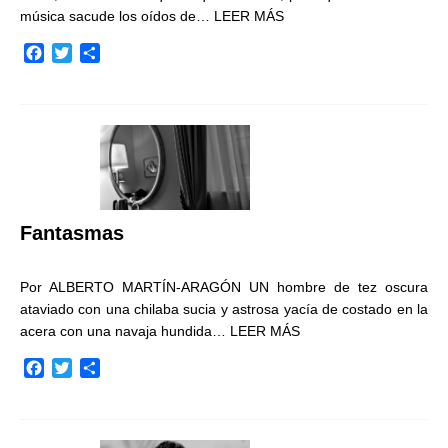
música sacude los oídos de…
LEER MÁS
F
T
C
a
w
o
c
i
m
e
t
p
b
t
a
o
e
r
o
r
t
k
i
r
Fantasmas
Por ALBERTO MARTÍN-ARAGÓN UN hombre de tez oscura
ataviado con una chilaba sucia y astrosa yacía de costado en la
acera con una navaja hundida…
LEER MÁS
F
T
C
a
w
o
c
i
m
e
t
p
b
t
a