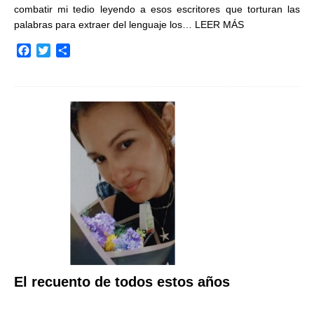
combatir mi tedio leyendo a esos escritores que torturan las
palabras para extraer del lenguaje los…
LEER MÁS
F
T
C
a
w
o
c
i
m
e
t
p
b
t
a
o
e
r
o
r
t
k
i
r
El recuento de todos estos años