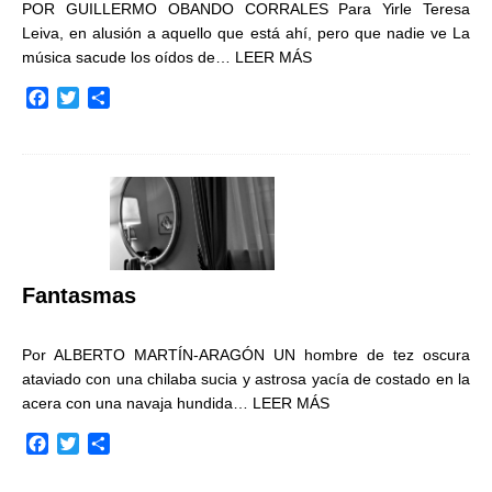
POR GUILLERMO OBANDO CORRALES Para Yirle Teresa
Leiva, en alusión a aquello que está ahí, pero que nadie ve La
música sacude los oídos de…
LEER MÁS
F
T
C
a
w
o
c
i
m
e
t
p
b
t
a
o
e
r
o
r
t
k
i
r
Fantasmas
Por ALBERTO MARTÍN-ARAGÓN UN hombre de tez oscura
ataviado con una chilaba sucia y astrosa yacía de costado en la
acera con una navaja hundida…
LEER MÁS
F
T
C
a
w
o
c
i
m