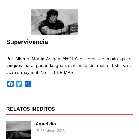
e
t
p
b
t
a
o
e
r
o
r
t
k
i
r
Supervivencia
Por Alberto Martín-Aragón AHORA el héroe de moda quiere
tanques para ganar la guerra al malo de moda. Esto va a
acabar muy mal. No…
LEER MÁS
F
T
C
a
w
o
c
i
m
e
t
p
b
t
a
RELATOS INÉDITOS
o
e
r
o
r
t
Aquel día
k
i
16 febrero 2023
r