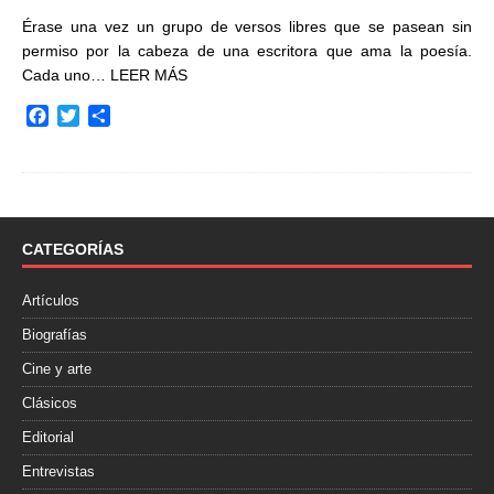
Érase una vez un grupo de versos libres que se pasean sin
permiso por la cabeza de una escritora que ama la poesía.
Cada uno…
LEER MÁS
F
T
C
a
w
o
c
i
m
e
t
p
b
t
a
o
e
r
o
r
t
CATEGORÍAS
k
i
r
Artículos
Biografías
Cine y arte
Clásicos
Editorial
Entrevistas