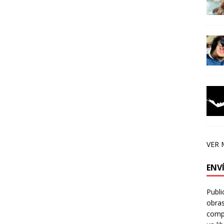
VER 
ENV
Publi
obras
compa