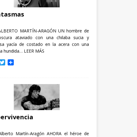
i
r
ntasmas
ALBERTO MARTÍN-ARAGÓN UN hombre de
oscura ataviado con una chilaba sucia y
osa yacía de costado en la acera con una
ja hundida…
LEER MÁS
T
C
w
o
i
m
t
p
t
a
e
r
r
t
i
r
ervivencia
Alberto Martín-Aragón AHORA el héroe de