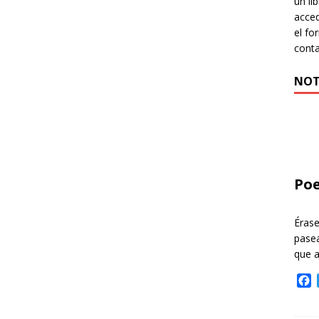
un li
acced
el fo
cont
NOT
Poe
Éras
pasea
que 
F
a
c