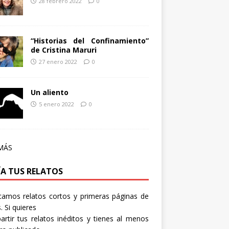
28 febrero 2022
0
“Historias del Confinamiento”
de Cristina Maruri
27 enero 2022
0
Un aliento
5 enero 2022
0
MÁS
ÍA TUS RELATOS
camos relatos cortos y primeras páginas de
. Si quieres
rtir tus relatos inéditos y tienes al menos