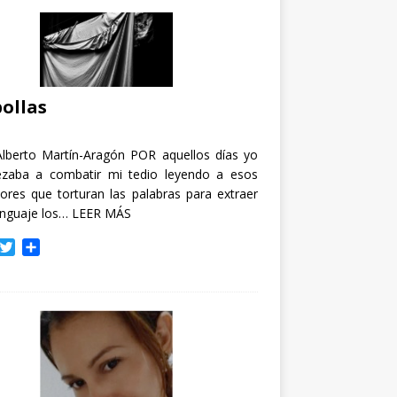
ollas
Alberto Martín-Aragón POR aquellos días yo
zaba a combatir mi tedio leyendo a esos
tores que torturan las palabras para extraer
enguaje los…
LEER MÁS
T
C
w
o
i
m
t
p
t
a
e
r
r
t
i
r