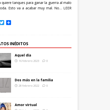
quiere tanques para ganar la guerra al malo
oda. Esto va a acabar muy mal. No…
LEER
T
C
w
o
i
m
t
p
t
a
ATOS INÉDITOS
e
r
r
t
Aquel día
i
16 febrero 2023
0
r
Dos más en la familia
28 febrero 2022
0
Amor virtual