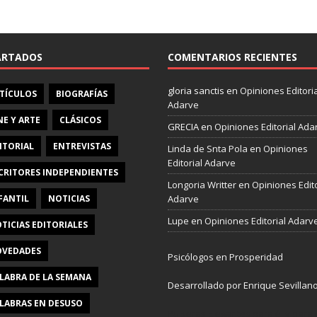
e
b
o
o
ARTADOS
COMENTARIOS RECIENTES
k
gloria sanctis
en
Opiniones Editoria
TÍCULOS
BIOGRAFÍAS
Adarve
NE Y ARTE
CLÁSICOS
GRECIA
en
Opiniones Editorial Ada
ITORIAL
ENTREVISTAS
Linda de Snta Pola
en
Opiniones
Editorial Adarve
CRITORES INDEPENDIENTES
Longoria Writter
en
Opiniones Edito
FANTIL
NOTICIAS
Adarve
Lupe
en
Opiniones Editorial Adarv
TICIAS EDITORIALES
VEDADES
Psicólogos en Prosperidad
LABRA DE LA SEMANA
Desarrollado por Enrique Sevillan
LABRAS EN DESUSO
Pulseras Elegantes para él y para e