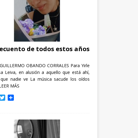
recuento de todos estos años
GUILLERMO OBANDO CORRALES Para Yirle
a Leiva, en alusión a aquello que está ahí,
 que nadie ve La música sacude los oídos
LEER MÁS
T
C
w
o
i
m
t
p
t
a
e
r
r
t