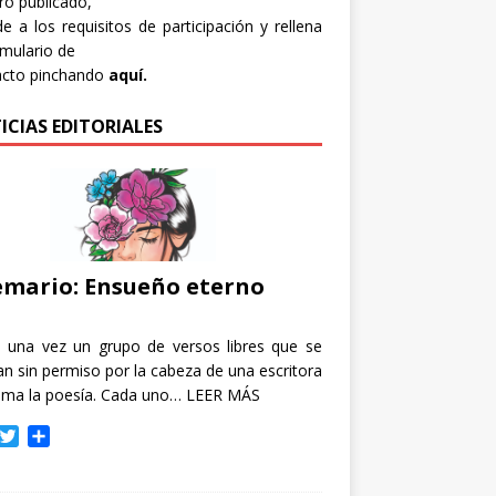
bro publicado,
e a los requisitos de participación y rellena
rmulario de
acto pinchando
aquí.
ICIAS EDITORIALES
mario: Ensueño eterno
e una vez un grupo de versos libres que se
n sin permiso por la cabeza de una escritora
ama la poesía. Cada uno…
LEER MÁS
T
C
w
o
i
m