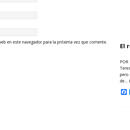
web en este navegador para la próxima vez que comente.
El 
POR 
Teres
pero
de…
F
a
c
e
b
o
o