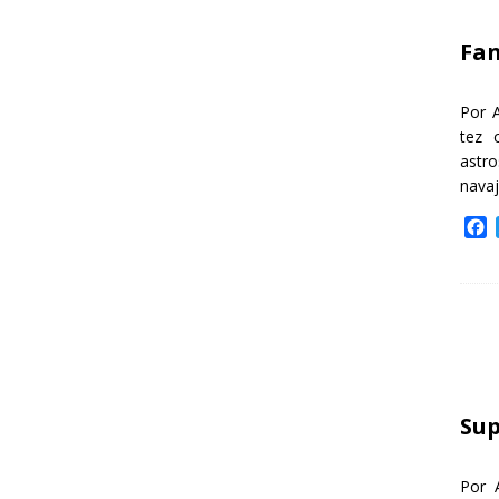
k
Fa
Por 
tez 
astr
nava
F
a
c
e
b
o
o
k
Sup
Por 