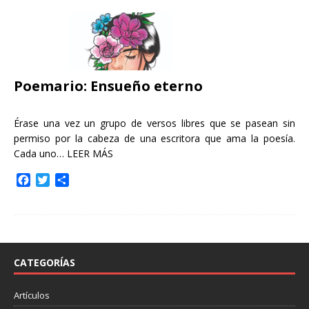
Poemario: Ensueño eterno
Érase una vez un grupo de versos libres que se pasean sin
permiso por la cabeza de una escritora que ama la poesía.
Cada uno…
LEER MÁS
F
T
C
a
w
o
c
i
m
e
t
p
b
t
a
o
e
r
o
r
t
CATEGORÍAS
k
i
r
Artículos