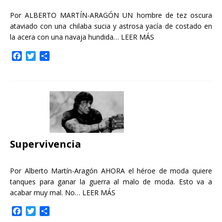
Por ALBERTO MARTÍN-ARAGÓN UN hombre de tez oscura
ataviado con una chilaba sucia y astrosa yacía de costado en
la acera con una navaja hundida…
LEER MÁS
F
T
C
a
w
o
c
i
m
e
t
p
b
t
a
o
e
r
o
r
t
k
i
r
Supervivencia
Por Alberto Martín-Aragón AHORA el héroe de moda quiere
tanques para ganar la guerra al malo de moda. Esto va a
acabar muy mal. No…
LEER MÁS
F
T
C
a
w
o