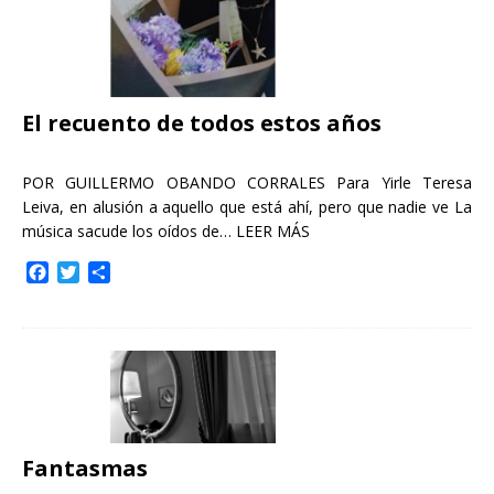
El recuento de todos estos años
POR GUILLERMO OBANDO CORRALES Para Yirle Teresa
Leiva, en alusión a aquello que está ahí, pero que nadie ve La
música sacude los oídos de…
LEER MÁS
F
T
C
a
w
o
c
i
m
e
t
p
b
t
a
o
e
r
o
r
t
k
i
r
Fantasmas