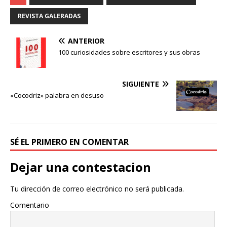
e
t
p
b
t
a
REVISTA GALERADAS
o
e
r
o
r
t
ANTERIOR
k
i
100 curiosidades sobre escritores y sus obras
r
SIGUIENTE
«Cocodriz» palabra en desuso
SÉ EL PRIMERO EN COMENTAR
Dejar una contestacion
Tu dirección de correo electrónico no será publicada.
Comentario