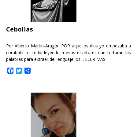
Cebollas
Por Alberto Martín-Aragón POR aquellos días yo empezaba a
combatir mi tedio leyendo a esos escritores que torturan las
palabras para extraer del lenguaje los…
LEER MÁS
F
T
C
a
w
o
c
i
m
e
t
p
b
t
a
o
e
r
o
r
t
k
i
r