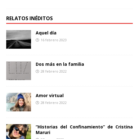
c
i
m
e
t
p
b
t
a
RELATOS INÉDITOS
o
e
r
o
r
t
Aquel día
k
i
16 febrero 2023
r
Dos más en la familia
28 febrero 2022
Amor virtual
28 febrero 2022
“Historias del Confinamiento” de Cristina
Maruri