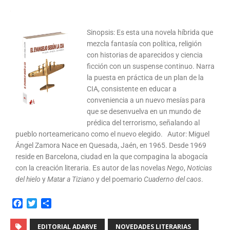
Sinopsis: Es esta una novela híbrida que
mezcla fantasía con política, religión
con historias de aparecidos y ciencia
ficción con un suspense continuo. Narra
la puesta en práctica de un plan de la
CIA, consistente en educar a
conveniencia a un nuevo mesías para
que se desenvuelva en un mundo de
prédica del terrorismo, señalando al
pueblo norteamericano como el nuevo elegido. Autor: Miguel
Ángel Zamora Nace en Quesada, Jaén, en 1965. Desde 1969
reside en Barcelona, ciudad en la que compagina la abogacía
con la creación literaria. Es autor de las novelas
Nego
,
Noticias
del hielo
y
Matar a Tiziano
y del poemario
Cuaderno del caos
.
F
T
C
a
w
o
c
i
m
EDITORIAL ADARVE
NOVEDADES LITERARIAS