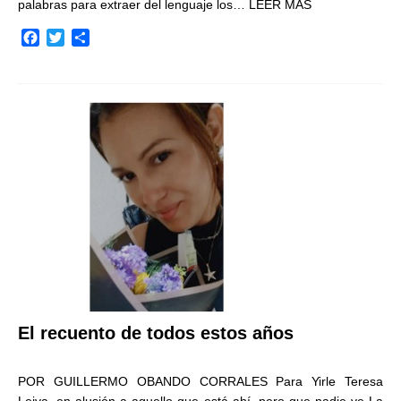
palabras para extraer del lenguaje los…
LEER MÁS
F
T
C
a
w
o
c
i
m
e
t
p
b
t
a
o
e
r
o
r
t
k
i
r
El recuento de todos estos años
POR GUILLERMO OBANDO CORRALES Para Yirle Teresa