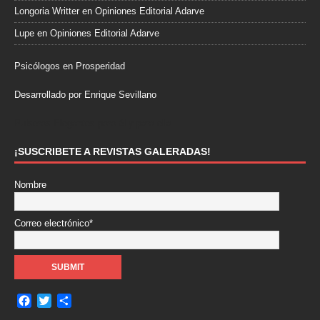
Longoria Writter
en
Opiniones Editorial Adarve
Lupe
en
Opiniones Editorial Adarve
Psicólogos en Prosperidad
Desarrollado por Enrique Sevillano
Pulseras Elegantes para él y para ella.
¡SUSCRIBETE A REVISTAS GALERADAS!
Nombre
Correo electrónico*
F
T
C
a
w
o