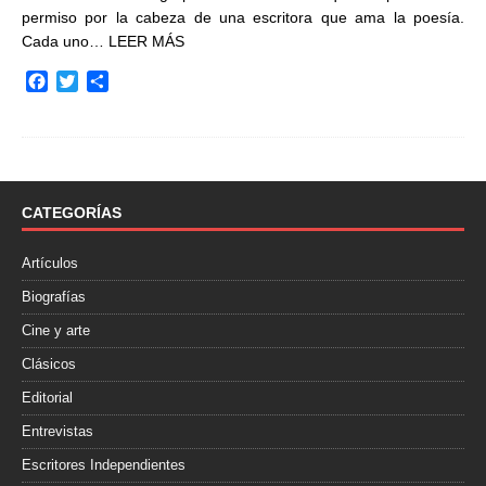
permiso por la cabeza de una escritora que ama la poesía.
Cada uno…
LEER MÁS
F
T
C
a
w
o
c
i
m
e
t
p
b
t
a
o
e
r
o
r
t
CATEGORÍAS
k
i
r
Artículos
Biografías
Cine y arte
Clásicos
Editorial
Entrevistas
Escritores Independientes