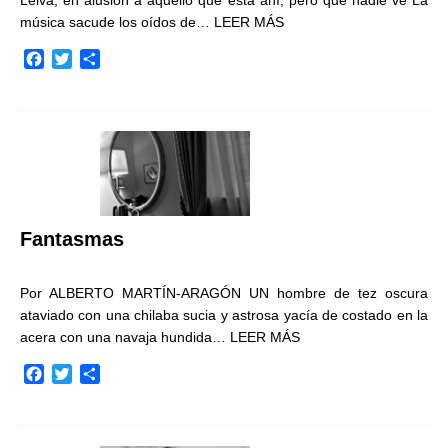
Leiva, en alusión a aquello que está ahí, pero que nadie ve La
música sacude los oídos de…
LEER MÁS
F
T
C
a
w
o
c
i
m
e
t
p
b
t
a
o
e
r
o
r
t
k
i
r
Fantasmas
Por ALBERTO MARTÍN-ARAGÓN UN hombre de tez oscura
ataviado con una chilaba sucia y astrosa yacía de costado en la
acera con una navaja hundida…
LEER MÁS
F
T
C
a
w
o
c
i
m
e
t
p