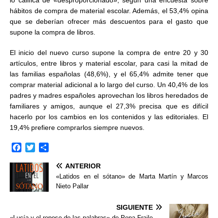
lo califica de «desproporcionado», según una encuesta sobre
hábitos de compra de material escolar. Además, el 53,4% opina
que se deberían ofrecer más descuentos para el gasto que
supone la compra de libros.
El inicio del nuevo curso supone la compra de entre 20 y 30
artículos, entre libros y material escolar, para casi la mitad de
las familias españolas (48,6%), y el 65,4% admite tener que
comprar material adicional a lo largo del curso. Un 40,4% de los
padres y madres españoles aprovechan los libros heredados de
familiares y amigos, aunque el 27,3% precisa que es difícil
hacerlo por los cambios en los contenidos y las editoriales. El
19,4% prefiere comprarlos siempre nuevos.
F
T
C
a
w
o
ANTERIOR
c
i
m
e
t
p
«Latidos en el sótano» de Marta Martín y Marcos
b
t
a
Nieto Pallar
o
e
r
o
r
t
SIGUIENTE
k
i
«Lucía y el reposo de las palabras» de Pepa Fraile