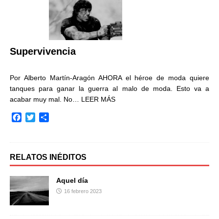
b
t
a
o
e
r
o
r
t
k
i
r
Supervivencia
Por Alberto Martín-Aragón AHORA el héroe de moda quiere
tanques para ganar la guerra al malo de moda. Esto va a
acabar muy mal. No…
LEER MÁS
F
T
C
a
w
o
c
i
m
e
t
p
b
t
a
RELATOS INÉDITOS
o
e
r
o
r
t
Aquel día
k
i
16 febrero 2023
r