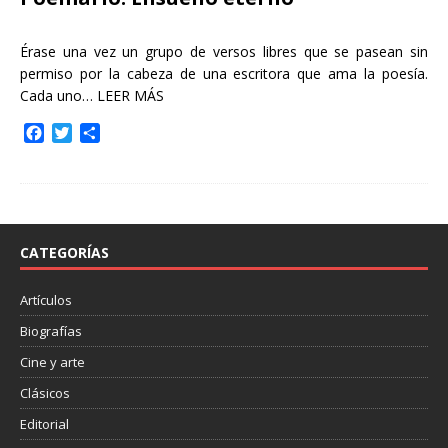
Érase una vez un grupo de versos libres que se pasean sin
permiso por la cabeza de una escritora que ama la poesía.
Cada uno…
LEER MÁS
F
T
C
a
w
o
c
i
m
e
t
p
b
t
a
o
e
r
o
r
t
CATEGORÍAS
k
i
r
Artículos
Biografías
Cine y arte
Clásicos
Editorial