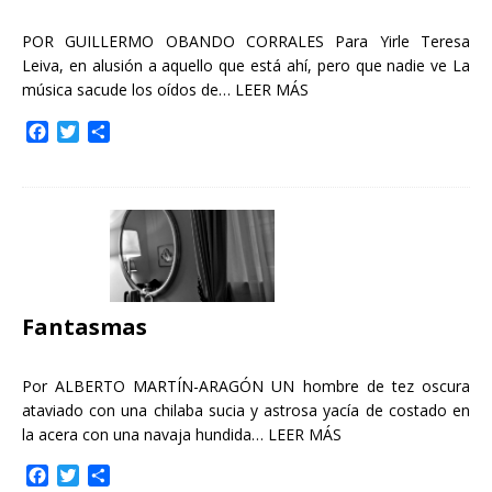
POR GUILLERMO OBANDO CORRALES Para Yirle Teresa
Leiva, en alusión a aquello que está ahí, pero que nadie ve La
música sacude los oídos de…
LEER MÁS
F
T
C
a
w
o
c
i
m
e
t
p
b
t
a
o
e
r
o
r
t
k
i
r
Fantasmas
Por ALBERTO MARTÍN-ARAGÓN UN hombre de tez oscura
ataviado con una chilaba sucia y astrosa yacía de costado en
la acera con una navaja hundida…
LEER MÁS
F
T
C