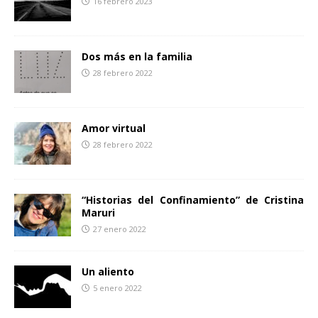
16 febrero 2023
r
Dos más en la familia
28 febrero 2022
Amor virtual
28 febrero 2022
“Historias del Confinamiento” de Cristina
Maruri
27 enero 2022
Un aliento
5 enero 2022