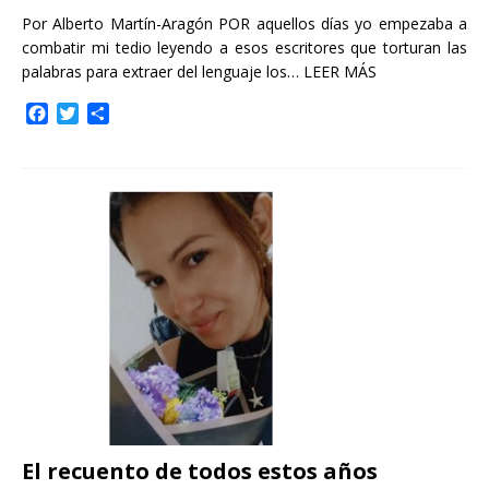
Por Alberto Martín-Aragón POR aquellos días yo empezaba a
combatir mi tedio leyendo a esos escritores que torturan las
palabras para extraer del lenguaje los…
LEER MÁS
F
T
C
a
w
o
c
i
m
e
t
p
b
t
a
o
e
r
o
r
t
k
i
r
El recuento de todos estos años