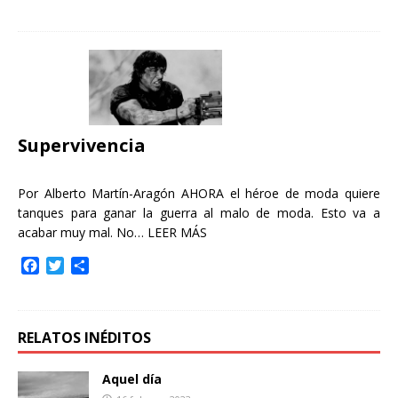
a
w
o
c
i
m
e
t
p
b
t
a
o
e
r
o
r
t
k
i
r
Supervivencia
Por Alberto Martín-Aragón AHORA el héroe de moda quiere
tanques para ganar la guerra al malo de moda. Esto va a
acabar muy mal. No…
LEER MÁS
F
T
C
a
w
o
c
i
m
e
t
p
b
t
a
RELATOS INÉDITOS
o
e
r
o
r
t
Aquel día
k
i