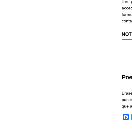
libro
acced
formu
cont
NOT
Poe
Éras
pasea
que 
F
a
c