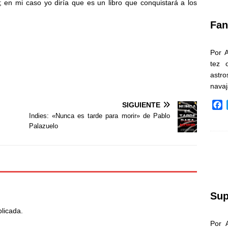
 en mi caso yo diría que es un libro que conquistará a los
k
Fan
Por 
tez 
astr
nava
F
SIGUIENTE
a
Indies: «Nunca es tarde para morir» de Pablo
c
Palazuelo
e
b
o
o
k
Sup
blicada.
Por 