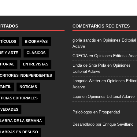
e
b
o
o
ARTADOS
COMENTARIOS RECIENTES
k
gloria sanctis
en
Opiniones Editorial
TÍCULOS
BIOGRAFÍAS
Adarve
NE Y ARTE
CLÁSICOS
GRECIA
en
Opiniones Editorial Ada
ITORIAL
ENTREVISTAS
Linda de Snta Pola
en
Opiniones
Editorial Adarve
CRITORES INDEPENDIENTES
Longoria Writter
en
Opiniones Editori
FANTIL
NOTICIAS
Adarve
Lupe
en
Opiniones Editorial Adarve
TICIAS EDITORIALES
VEDADES
Psicólogos en Prosperidad
LABRA DE LA SEMANA
Desarrollado por Enrique Sevillano
LABRAS EN DESUSO
Pulseras Elegantes para él y para el