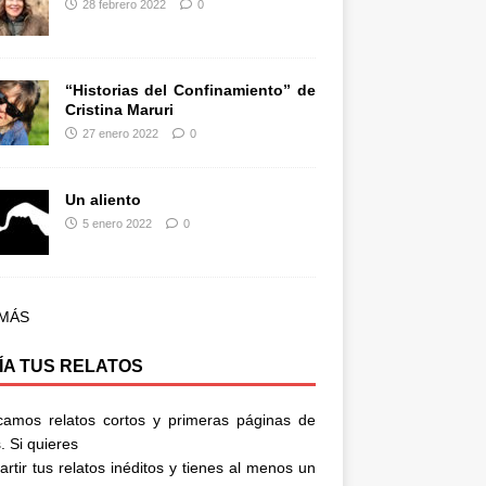
28 febrero 2022
0
“Historias del Confinamiento” de
Cristina Maruri
27 enero 2022
0
Un aliento
5 enero 2022
0
 MÁS
ÍA TUS RELATOS
camos relatos cortos y primeras páginas de
. Si quieres
rtir tus relatos inéditos y tienes al menos un