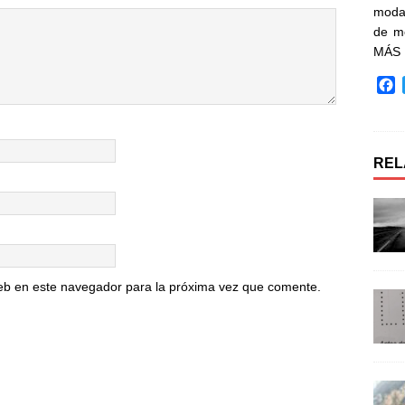
moda 
de m
MÁS
F
a
c
e
b
REL
o
o
k
eb en este navegador para la próxima vez que comente.