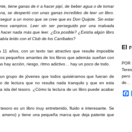
te, tiene ganas de ir a hacer pipí, de beber agua o de tomar
a, se despertó con unas ganas increíbles de leer un libro.
erseguir a un mono que se cree que es Don Quijote. Sin estar
imos vampiros. Leer sin ser perseguido por una malvada
 hacer nada más que leer. ¿Era posible? ¿Existía algún libro
abía leído con el Club de los Caníbales?
El 
a 11 años, con un texto tan atractivo que resulte imposible
 a los pequeños amantes de los libros que además sueñan con
POR 
s hay acción, riesgo, ritmo adictivo… hay un poco de todo.
Teres
pero
de un grupo de jóvenes que todos quisiéramos que fueran de
de…
o de lectura que no resulta nada tranquilo y que en esta
 La isla del tesoro. ¿Cómo la lectura de un libro puede acabar
F
a
c
 tesoro es un libro muy entretenido, fluido e interesante. Se
e
ás ameno) y tiene una pequeña marca que deja patente que
b
o
o