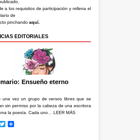
 publicado,
e a los requisitos de participación y rellena el
lario de
acto pinchando
aquí.
ICIAS EDITORIALES
mario: Ensueño eterno
e una vez un grupo de versos libres que se
n sin permiso por la cabeza de una escritora
ama la poesía. Cada uno…
LEER MÁS
T
C
w
o
i
m