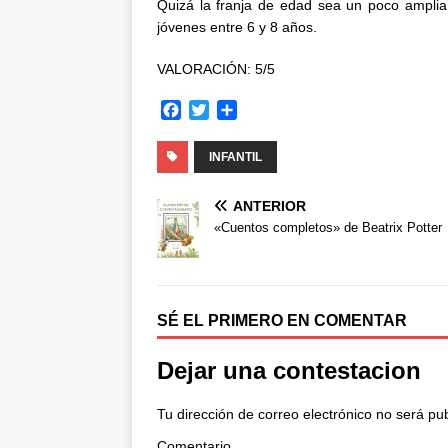
Quizá la franja de edad sea un poco amplia;
jóvenes entre 6 y 8 años.
VALORACIÓN: 5/5
F
T
C
a
w
o
c
i
m
INFANTIL
e
t
p
b
t
a
ANTERIOR
o
e
r
«Cuentos completos» de Beatrix Potter
o
r
t
k
i
r
SÉ EL PRIMERO EN COMENTAR
Dejar una contestacion
Tu dirección de correo electrónico no será pu
Comentario