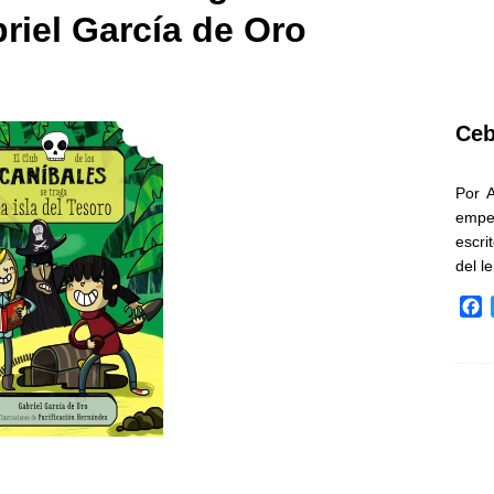
riel García de Oro
Ceb
Por 
empe
escri
del l
F
a
c
e
b
o
o
k