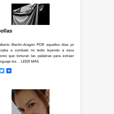
ollas
Alberto Martín-Aragón POR aquellos días yo
zaba a combatir mi tedio leyendo a esos
tores que torturan las palabras para extraer
enguaje los…
LEER MÁS
T
C
w
o
i
m
t
p
t
a
e
r
r
t
i
r