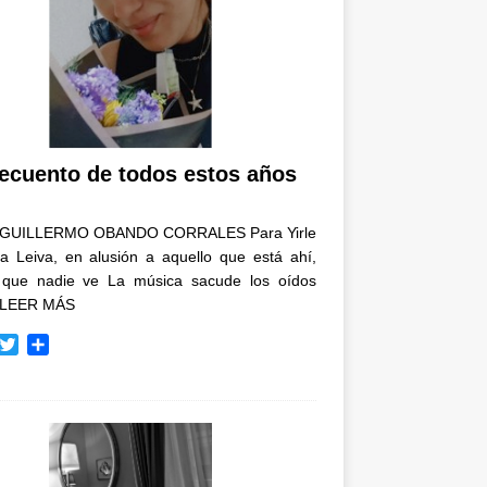
recuento de todos estos años
GUILLERMO OBANDO CORRALES Para Yirle
a Leiva, en alusión a aquello que está ahí,
 que nadie ve La música sacude los oídos
LEER MÁS
T
C
w
o
i
m
t
p
t
a
e
r
r
t