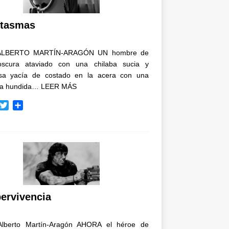
i
r
tasmas
ALBERTO MARTÍN-ARAGÓN UN hombre de
oscura ataviado con una chilaba sucia y
osa yacía de costado en la acera con una
ja hundida…
LEER MÁS
T
C
w
o
i
m
t
p
t
a
e
r
r
t
i
r
ervivencia
Alberto Martín-Aragón AHORA el héroe de