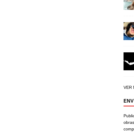
VER
ENV
Publi
obras
compa