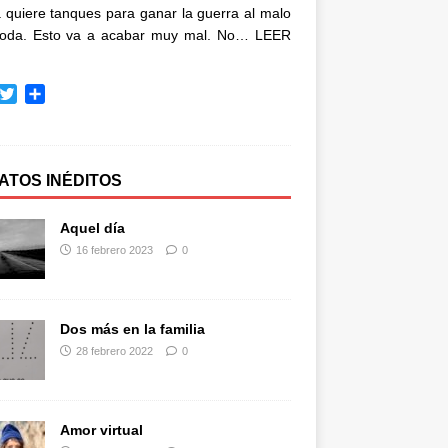
quiere tanques para ganar la guerra al malo
oda. Esto va a acabar muy mal. No…
LEER
T
C
w
o
i
m
t
p
t
a
ATOS INÉDITOS
e
r
r
t
Aquel día
i
16 febrero 2023
0
r
Dos más en la familia
28 febrero 2022
0
Amor virtual