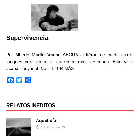
e
t
p
b
t
a
o
e
r
o
r
t
k
i
r
Supervivencia
Por Alberto Martín-Aragón AHORA el héroe de moda quiere
tanques para ganar la guerra al malo de moda. Esto va a
acabar muy mal. No…
LEER MÁS
F
T
C
a
w
o
c
i
m
e
t
p
b
t
a
RELATOS INÉDITOS
o
e
r
o
r
t
Aquel día
k
i
16 febrero 2023
r