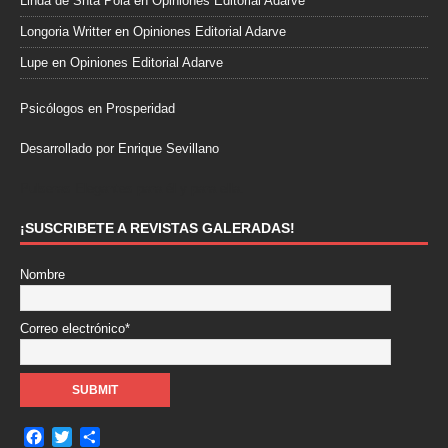
Linda de Snta Pola
en
Opiniones Editorial Adarve
Longoria Writter
en
Opiniones Editorial Adarve
Lupe
en
Opiniones Editorial Adarve
Psicólogos en Prosperidad
Desarrollado por Enrique Sevillano
Pulseras Elegantes para él y para ella.
¡SUSCRIBETE A REVISTAS GALERADAS!
Nombre
Correo electrónico*
F
T
C