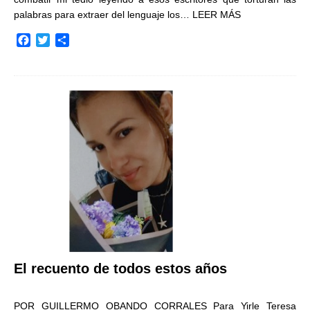
palabras para extraer del lenguaje los…
LEER MÁS
F
T
C
a
w
o
c
i
m
e
t
p
b
t
a
o
e
r
o
r
t
k
i
r
El recuento de todos estos años
POR GUILLERMO OBANDO CORRALES Para Yirle Teresa