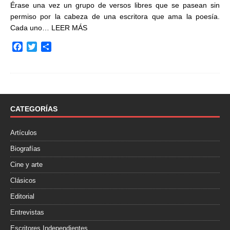
Érase una vez un grupo de versos libres que se pasean sin
permiso por la cabeza de una escritora que ama la poesía.
Cada uno…
LEER MÁS
F
T
C
a
w
o
c
i
m
e
t
p
b
t
a
o
e
r
o
r
t
CATEGORÍAS
k
i
r
Artículos
Biografías
Cine y arte
Clásicos
Editorial
Entrevistas
Escritores Independientes