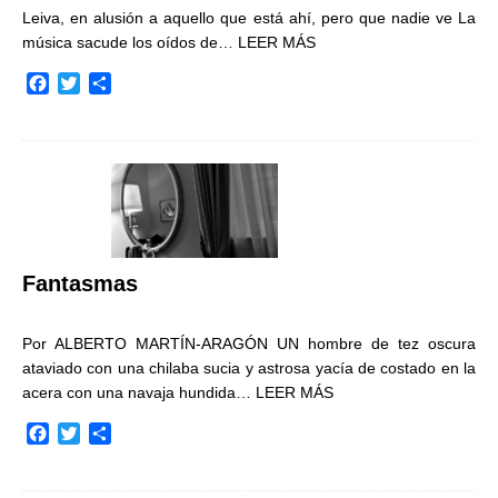
Leiva, en alusión a aquello que está ahí, pero que nadie ve La
música sacude los oídos de…
LEER MÁS
F
T
C
a
w
o
c
i
m
e
t
p
b
t
a
o
e
r
o
r
t
k
i
r
Fantasmas
Por ALBERTO MARTÍN-ARAGÓN UN hombre de tez oscura
ataviado con una chilaba sucia y astrosa yacía de costado en la
acera con una navaja hundida…
LEER MÁS
F
T
C
a
w
o
c
i
m