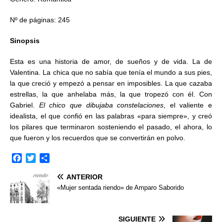
Nº de páginas: 245
Sinopsis
Esta es una historia de amor, de sueños y de vida. La de
Valentina. La chica que no sabía que tenía el mundo a sus pies,
la que creció y empezó a pensar en imposibles. La que cazaba
estrellas, la que anhelaba más, la que tropezó con él. Con
Gabriel.
El chico que dibujaba constelaciones
, el valiente e
idealista, el que confió en las palabras «para siempre», y creó
los pilares que terminaron sosteniendo el pasado, el ahora, lo
que fueron y los recuerdos que se convertirán en polvo.
F
T
C
a
w
o
ANTERIOR
c
i
m
e
t
p
«Mujer sentada riendo» de Amparo Saborido
b
t
a
o
e
r
o
r
t
SIGUIENTE