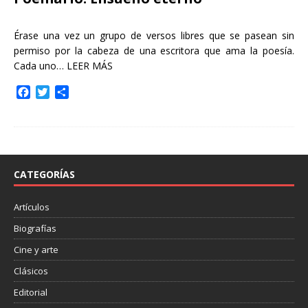
Érase una vez un grupo de versos libres que se pasean sin
permiso por la cabeza de una escritora que ama la poesía.
Cada uno…
LEER MÁS
F
T
C
a
w
o
c
i
m
e
t
p
b
t
a
o
e
r
o
r
t
CATEGORÍAS
k
i
r
Artículos
Biografías
Cine y arte
Clásicos
Editorial