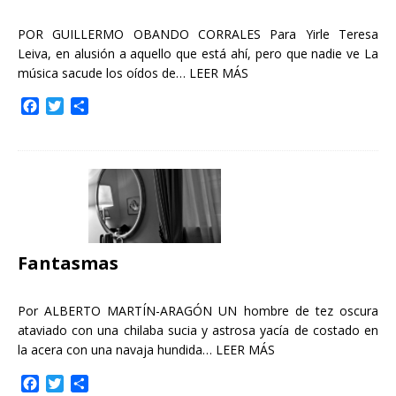
POR GUILLERMO OBANDO CORRALES Para Yirle Teresa
Leiva, en alusión a aquello que está ahí, pero que nadie ve La
música sacude los oídos de…
LEER MÁS
F
T
C
a
w
o
c
i
m
e
t
p
b
t
a
o
e
r
o
r
t
k
i
r
Fantasmas
Por ALBERTO MARTÍN-ARAGÓN UN hombre de tez oscura
ataviado con una chilaba sucia y astrosa yacía de costado en
la acera con una navaja hundida…
LEER MÁS
F
T
C