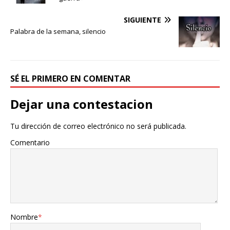
o
e
r
o
r
t
SIGUIENTE
k
i
Palabra de la semana, silencio
r
SÉ EL PRIMERO EN COMENTAR
Dejar una contestacion
Tu dirección de correo electrónico no será publicada.
Comentario
Nombre
*