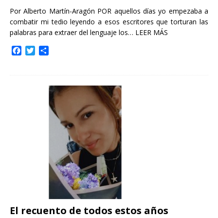
Por Alberto Martín-Aragón POR aquellos días yo empezaba a
combatir mi tedio leyendo a esos escritores que torturan las
palabras para extraer del lenguaje los…
LEER MÁS
F
T
C
a
w
o
c
i
m
e
t
p
b
t
a
o
e
r
o
r
t
k
i
r
El recuento de todos estos años