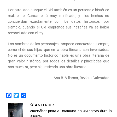
Por otro lado aunque el Cid también es un personaje histórico
real, en el Cantar está muy mitificado; y los hechos no
concuerdan exactamente con los datos históricos, por
ejemplo, cuando el Cid emprende sus hazañas ya se había
reconciliado con el rey.
Los nombres de los personajes tampoco concuerdan siempre,
como el de sus hijas, que en la obra literaria son inventados.
No es un documento histórico fiable, es una obra literaria de
gran valor histórico, por todos los detalles y pinceladas que
nos muestra, pero sigue siendo una obra literaria.
Ana B. Villamor, Revista Galeradas
F
T
C
a
w
o
ANTERIOR
c
i
m
e
t
p
Amenábar pinta a Unamuno en «Mientras dure la
b
t
a
guerra»