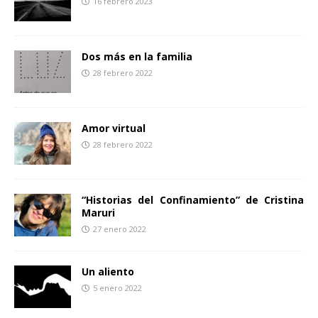
16 febrero 2023
r
Dos más en la familia
28 febrero 2022
Amor virtual
28 febrero 2022
“Historias del Confinamiento” de Cristina
Maruri
27 enero 2022
Un aliento
5 enero 2022