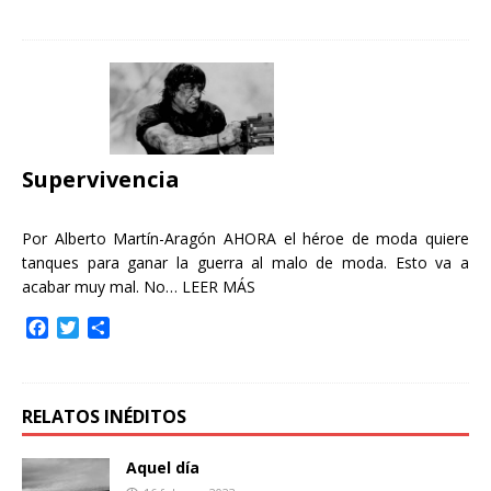
a
w
o
c
i
m
e
t
p
b
t
a
o
e
r
o
r
t
k
i
r
Supervivencia
Por Alberto Martín-Aragón AHORA el héroe de moda quiere
tanques para ganar la guerra al malo de moda. Esto va a
acabar muy mal. No…
LEER MÁS
F
T
C
a
w
o
c
i
m
e
t
p
b
t
a
RELATOS INÉDITOS
o
e
r
o
r
t
Aquel día
k
i