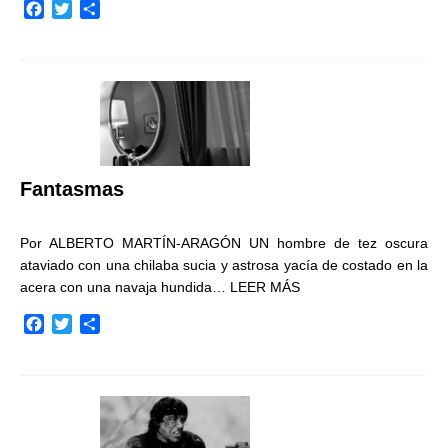
F
T
C
a
w
o
c
i
m
e
t
p
b
t
a
o
e
r
o
r
t
k
i
r
Fantasmas
Por ALBERTO MARTÍN-ARAGÓN UN hombre de tez oscura
ataviado con una chilaba sucia y astrosa yacía de costado en la
acera con una navaja hundida…
LEER MÁS
F
T
C
a
w
o
c
i
m
e
t
p
b
t
a
o
e
r
o
r
t