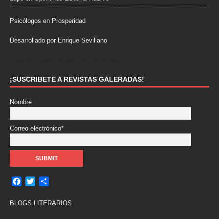
Psicólogos en Prosperidad
Desarrollado por Enrique Sevillano
Pulseras Elegantes para él y para ella.
¡SUSCRIBETE A REVISTAS GALERADAS!
Nombre
Correo electrónico*
F
T
C
a
w
o
c
i
m
BLOGS LITERARIOS
e
t
p