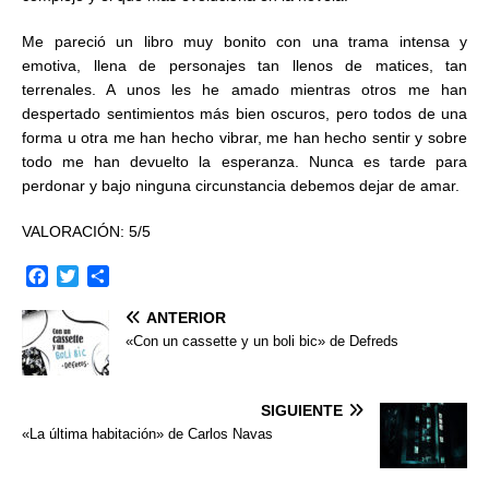
Me pareció un libro muy bonito con una trama intensa y
emotiva, llena de personajes tan llenos de matices, tan
terrenales. A unos les he amado mientras otros me han
despertado sentimientos más bien oscuros, pero todos de una
forma u otra me han hecho vibrar, me han hecho sentir y sobre
todo me han devuelto la esperanza. Nunca es tarde para
perdonar y bajo ninguna circunstancia debemos dejar de amar.
VALORACIÓN: 5/5
F
T
C
a
w
o
ANTERIOR
c
i
m
e
t
p
«Con un cassette y un boli bic» de Defreds
b
t
a
o
e
r
o
r
t
SIGUIENTE
k
i
«La última habitación» de Carlos Navas
r