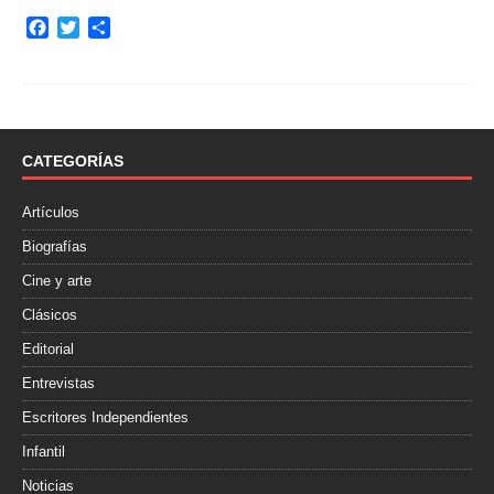
F
T
C
a
w
o
c
i
m
e
t
p
b
t
a
o
e
r
o
r
t
CATEGORÍAS
k
i
r
Artículos
Biografías
Cine y arte
Clásicos
Editorial
Entrevistas
Escritores Independientes
Infantil
Noticias