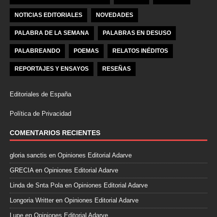
NOTICIAS EDITORIALES
NOVEDADES
PALABRA DE LA SEMANA
PALABRAS EN DESUSO
PALABREANDO
POEMAS
RELATOS INÉDITOS
REPORTAJES Y ENSAYOS
RESEÑAS
Editoriales de España
Política de Privacidad
COMENTARIOS RECIENTES
gloria sanctis
en
Opiniones Editorial Adarve
GRECIA
en
Opiniones Editorial Adarve
Linda de Snta Pola
en
Opiniones Editorial Adarve
Longoria Writter
en
Opiniones Editorial Adarve
Lupe
en
Opiniones Editorial Adarve