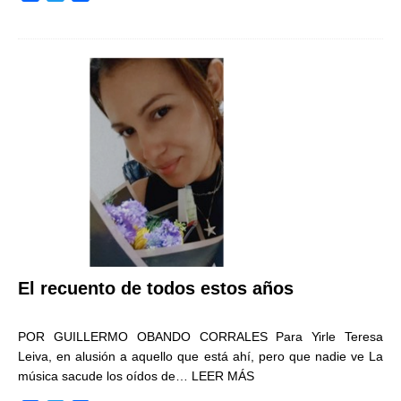
a
w
o
c
i
m
e
t
p
b
t
a
o
e
r
o
r
t
k
i
r
El recuento de todos estos años
POR GUILLERMO OBANDO CORRALES Para Yirle Teresa
Leiva, en alusión a aquello que está ahí, pero que nadie ve La
música sacude los oídos de…
LEER MÁS