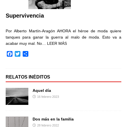
k
i
r
Supervivencia
Por Alberto Martín-Aragón AHORA el héroe de moda quiere
tanques para ganar la guerra al malo de moda. Esto va a
acabar muy mal. No…
LEER MÁS
F
T
C
a
w
o
c
i
m
e
t
p
b
t
a
RELATOS INÉDITOS
o
e
r
o
r
t
Aquel día
k
i
16 febrero 2023
r
Dos más en la familia
28 febrero 2022