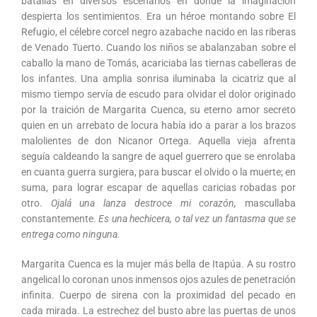
batallas en diversos escenarios en donde la imaginación
despierta los sentimientos. Era un héroe montando sobre El
Refugio, el célebre corcel negro azabache nacido en las riberas
de Venado Tuerto. Cuando los niños se abalanzaban sobre el
caballo la mano de Tomás, acariciaba las tiernas cabelleras de
los infantes. Una amplia sonrisa iluminaba la cicatriz que al
mismo tiempo servía de escudo para olvidar el dolor originado
por la traición de Margarita Cuenca, su eterno amor secreto
quien en un arrebato de locura había ido a parar a los brazos
malolientes de don Nicanor Ortega. Aquella vieja afrenta
seguía caldeando la sangre de aquel guerrero que se enrolaba
en cuanta guerra surgiera, para buscar el olvido o la muerte; en
suma, para lograr escapar de aquellas caricias robadas por
otro.
Ojalá una lanza destroce mi corazón,
mascullaba
constantemente.
Es una hechicera, o tal vez un fantasma que se
entrega como ninguna.
Margarita Cuenca es la mujer más bella de Itapúa. A su rostro
angelical lo coronan unos inmensos ojos azules de penetración
infinita. Cuerpo de sirena con la proximidad del pecado en
cada mirada. La estrechez del busto abre las puertas de unos