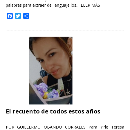
palabras para extraer del lenguaje los…
LEER MÁS
F
T
C
a
w
o
c
i
m
e
t
p
b
t
a
o
e
r
o
r
t
k
i
r
El recuento de todos estos años
POR GUILLERMO OBANDO CORRALES Para Yirle Teresa