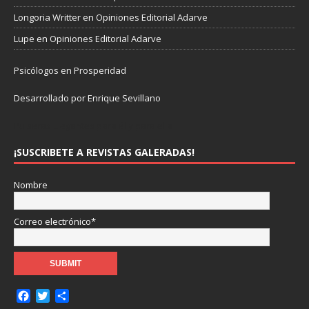
Longoria Writter
en
Opiniones Editorial Adarve
Lupe
en
Opiniones Editorial Adarve
Psicólogos en Prosperidad
Desarrollado por Enrique Sevillano
Pulseras Elegantes para él y para ella.
¡SUSCRIBETE A REVISTAS GALERADAS!
Nombre
Correo electrónico*
F
T
C