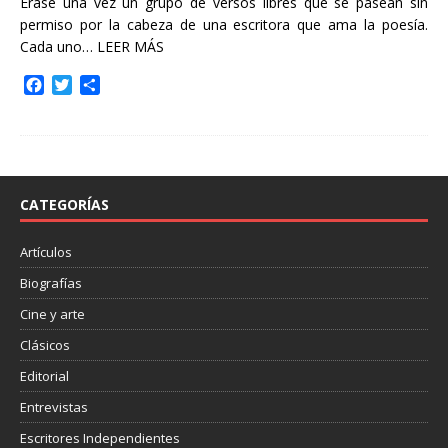
Érase una vez un grupo de versos libres que se pasean sin
permiso por la cabeza de una escritora que ama la poesía.
Cada uno…
LEER MÁS
F
T
C
a
w
o
c
i
m
e
t
p
b
t
a
o
e
r
o
r
t
CATEGORÍAS
k
i
r
Artículos
Biografías
Cine y arte
Clásicos
Editorial
Entrevistas
Escritores Independientes