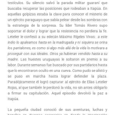
testículos. Su silencio salvó la parada militar guaraní que
buscaba recuperar las posiciones que rodeaban a Itapúa. En
aquellas golpizas estaba la clave para conocer el misterio de
un ejército paraguayo que sabía pelear desde las sombras con
la estrategia de la sorpresa. Su líder Tomás Rivero supo
soportar el dolor y lograr que la resistencia no perdiera la fe.
Letelier le confesó a su edecán Máximo Rígeles Vivas:
a este
indio lo apaleamos hasta en la madrugada y ni siquiera se orina
los pantalones, es como si algo más allá de la vida lo motivara a
proseguir con sus ideales. Otros ya hubieran vendido hasta a su
madre
. Las huestes uruguayas le soltaron en premio a su
labor. Durante semanas fue buscado por sus partidarios hasta
que lo encontraron oculto en una cueva. Como pudo se alistó y
se puso en marcha hasta lograr defender la plaza.
Paradójicamente él logró capturar al ejército de Elías Letelier
Rojas, al que también le perdonó la vida, no sin antes obligarlo
a firmar su capitulación. Aquel episodio devolvió la paz a
Itapúa.
La pequeña ciudad conoció de sus aventuras, luchas y