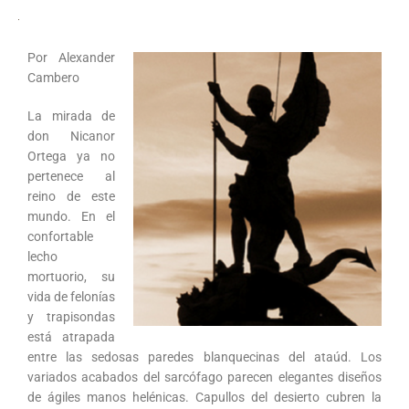
Por Alexander
Cambero
La mirada de
don Nicanor
Ortega ya no
pertenece al
reino de este
mundo. En el
confortable
lecho
mortuorio, su
vida de felonías
y trapisondas
está atrapada
entre las sedosas paredes blanquecinas del ataúd. Los
variados acabados del sarcófago parecen elegantes diseños
de ágiles manos helénicas. Capullos del desierto cubren la