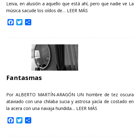
Leiva, en alusión a aquello que está ahí, pero que nadie ve La
música sacude los oídos de…
LEER MÁS
F
T
C
a
w
o
c
i
m
e
t
p
b
t
a
o
e
r
o
r
t
k
i
r
Fantasmas
Por ALBERTO MARTÍN-ARAGÓN UN hombre de tez oscura
ataviado con una chilaba sucia y astrosa yacía de costado en
la acera con una navaja hundida…
LEER MÁS
F
T
C
a
w
o
c
i
m
e
t
p