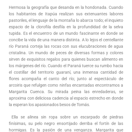
Hermosa la geografía que desanda en la hondonada. Cuando
los habitantes de Itapúa realizan sus extenuantes labores
pastoriles, el lenguaje de la montaña lo abarca todo; el inquieto
espacio de la clorofila desfila en la profundidad de la selva
tupida. Es el encuentro de un mundo fascinante en donde se
concibe la vida de una manera distinta. A lo lejos el centellante
río Paraná corteja las rocas con sus elucubraciones de agua
cristalina. Un mundo de peces de diversas formas y colores
sirven de exquisitos regalos para quienes buscan alimento en
los márgenes del río. Cuando el Paraná tuerce su rumbo hacia
el costillar del territorio guaraní, una inmensa cantidad de
flores acompaña el canto del río; junto al espectáculo de
arcoiris que refulgen como ninfas encantadas encontramos a
Margarita Cuenca. Su mirada peina las enredaderas, se
aproxima con deliciosa cadencia al espacio estrecho en donde
la esperan los apasionados besos de Tomás.
Ella se alinea sin ropa sobre un escarpado de piedras
finísimas, su pelo negro ensortijado derriba el fortín de las
hormigas. Es la pasión de una venganza. Margarita que