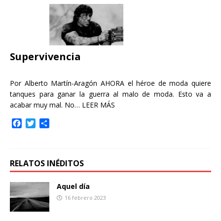
b
t
a
o
e
r
o
r
t
k
i
r
Supervivencia
Por Alberto Martín-Aragón AHORA el héroe de moda quiere
tanques para ganar la guerra al malo de moda. Esto va a
acabar muy mal. No…
LEER MÁS
F
T
C
a
w
o
c
i
m
e
t
p
b
t
a
RELATOS INÉDITOS
o
e
r
o
r
t
Aquel día
k
i
16 febrero 2023
r