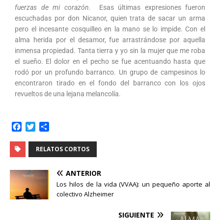
fuerzas de mi corazón.
Esas últimas expresiones fueron
escuchadas por don Nicanor, quien trata de sacar un arma
pero el incesante cosquilleo en la mano se lo impide. Con el
alma herida por el desamor, fue arrastrándose por aquella
inmensa propiedad. Tanta tierra y yo sin la mujer que me roba
el sueño. El dolor en el pecho se fue acentuando hasta que
rodó por un profundo barranco. Un grupo de campesinos lo
encontraron tirado en el fondo del barranco con los ojos
revueltos de una lejana melancolía.
F
T
C
a
w
o
c
i
m
RELATOS CORTOS
e
t
p
b
t
a
ANTERIOR
o
e
r
Los hilos de la vida (VVAA): un pequeño aporte al
o
r
t
colectivo Alzheimer
k
i
r
SIGUIENTE