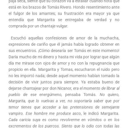
paja seca, siente que su corazón va a estallar cuando nota que
está en los brazos de Tomás Rivero. Hondo resentimiento ante
el fulgor de los amantes; su frustración era mayor ya que
entendía que Margarita se entregaba de verdad y no
comprada por un chantaje vulgar.
Escuchó aquellas confesiones de amor de la muchacha,
expresiones de cariño que él jamás había logrado obtener en
sus encuentros. ¡Cómo desearía ser Tomás en este momento!
Daría mucho de mi dinero y hasta mi vida por lograr que algún
día me mirase con ojos de amor y no con la repugnancia que
propicio en ella. Margarita y Tomas, escucharon el ruido pero
no les importó nada; desde aquel momento habían tomado la
decisión de vivir juntos para siempre. Ya estaba bueno de
dejarse chantajear por don Nicanor,
era el momento de librar al
pueblo de ese energúmeno,
pensaba Tomás.
No quiero,
Margarita, que lo vuelvas a ver, no soportaría saber que por
temor tienes que acceder a las pretensiones de semejante
vampiro. Ese hombre me produce asco
, le indicó Margarita.
Cada caricia suya es como revolverme en vómitos o en los
excrementos de los puercos. Siento que lo odio con todas las