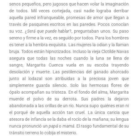
senos pequeños, pero jugosos que hacen volar la imaginación
de todos. Mil veces cortejada, casi nadie lograba derribar
aquella pared infranqueable, promesas de amor que llegan a
través de pasquines escritos en las paredes. Pocos conocían
su voz. ¿
Será que puede hablar
?, preguntaban unos. Su paso
sereno y firme a la vez, es seguido por todos. Para los hombres
es tener a la hembra exquisita. Las mujeres la odian y la llaman
bruja. Todos están hipnotizados. Incluso la vieja Clotilde Navas
asegura que todas las noches cuando la luna se llena de
sangre, Margarita Cuenca vuela en su escoba trayendo
desolación y muerte. Las pestilencias del ganado ahorcado
junto al lodazal son atribuidas a la preciosa joven que
simplemente guarda silencio. Solo las hermosas flores de
ópalo acompañan su tristeza. En el fondo del alma, Margarita
muerde el polvo de su derrota. Sus padres la dejaron
abandonada a las orillas de un río. Nunca supo quiénes eran ni
el porqué de aquella acción tan cruel. La única caricia que
atesora de infancia se la daba el rocío de la mañana; su lengua
nunca pronunció un
papá
o
mamá
. El rasgo fundamental de su
tránsito terreno lo cobija el misterio.