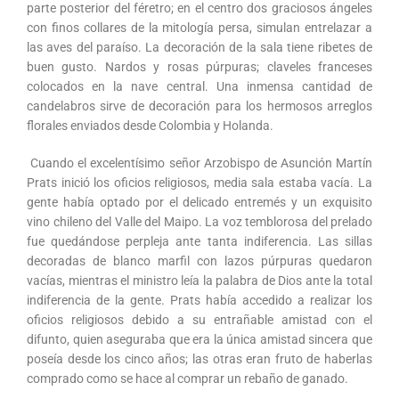
parte posterior del féretro; en el centro dos graciosos ángeles
con finos collares de la mitología persa, simulan entrelazar a
las aves del paraíso. La decoración de la sala tiene ribetes de
buen gusto. Nardos y rosas púrpuras; claveles franceses
colocados en la nave central. Una inmensa cantidad de
candelabros sirve de decoración para los hermosos arreglos
florales enviados desde Colombia y Holanda.
Cuando el excelentísimo señor Arzobispo de Asunción Martín
Prats inició los oficios religiosos, media sala estaba vacía. La
gente había optado por el delicado entremés y un exquisito
vino chileno del Valle del Maipo. La voz temblorosa del prelado
fue quedándose perpleja ante tanta indiferencia. Las sillas
decoradas de blanco marfil con lazos púrpuras quedaron
vacías, mientras el ministro leía la palabra de Dios ante la total
indiferencia de la gente. Prats había accedido a realizar los
oficios religiosos debido a su entrañable amistad con el
difunto, quien aseguraba que era la única amistad sincera que
poseía desde los cinco años; las otras eran fruto de haberlas
comprado como se hace al comprar un rebaño de ganado.