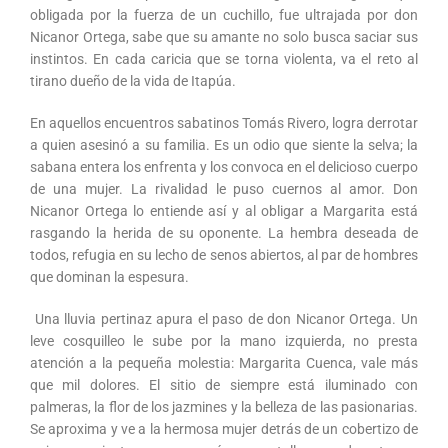
obligada por la fuerza de un cuchillo, fue ultrajada por don
Nicanor Ortega, sabe que su amante no solo busca saciar sus
instintos. En cada caricia que se torna violenta, va el reto al
tirano dueño de la vida de Itapúa.
En aquellos encuentros sabatinos Tomás Rivero, logra derrotar
a quien asesinó a su familia. Es un odio que siente la selva; la
sabana entera los enfrenta y los convoca en el delicioso cuerpo
de una mujer. La rivalidad le puso cuernos al amor. Don
Nicanor Ortega lo entiende así y al obligar a Margarita está
rasgando la herida de su oponente. La hembra deseada de
todos, refugia en su lecho de senos abiertos, al par de hombres
que dominan la espesura.
Una lluvia pertinaz apura el paso de don Nicanor Ortega. Un
leve cosquilleo le sube por la mano izquierda, no presta
atención a la pequeña molestia: Margarita Cuenca, vale más
que mil dolores. El sitio de siempre está iluminado con
palmeras, la flor de los jazmines y la belleza de las pasionarias.
Se aproxima y ve a la hermosa mujer detrás de un cobertizo de