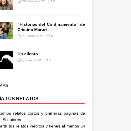
28 febrero 2022
0
“Historias del Confinamiento” de
Cristina Maruri
27 enero 2022
0
Un aliento
5 enero 2022
0
 MÁS
ÍA TUS RELATOS
camos relatos cortos y primeras páginas de
. Si quieres
rtir tus relatos inéditos y tienes al menos un