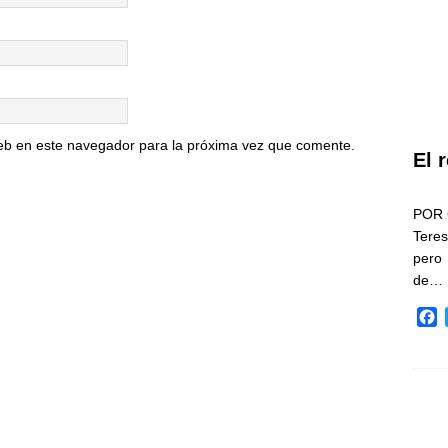
eb en este navegador para la próxima vez que comente.
El 
POR 
Teres
pero
de…
F
a
c
e
b
o
o