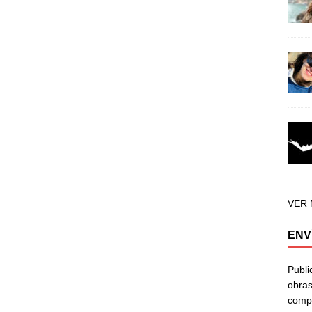
VER
ENV
Publi
obras
compa