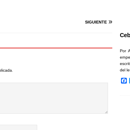
SIGUIENTE
Ceb
Por 
empe
escri
del l
blicada.
F
a
c
e
b
o
o
k