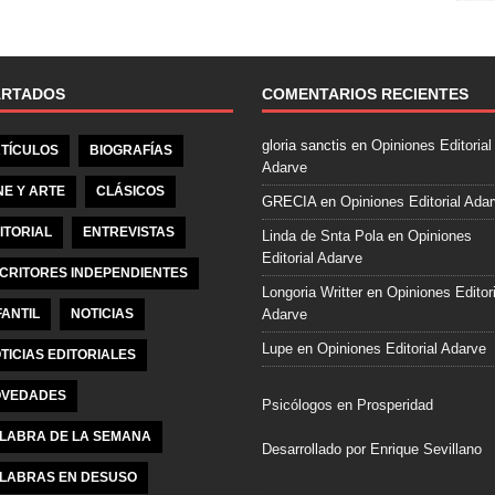
e
b
o
o
ARTADOS
COMENTARIOS RECIENTES
k
gloria sanctis
en
Opiniones Editorial
TÍCULOS
BIOGRAFÍAS
Adarve
NE Y ARTE
CLÁSICOS
GRECIA
en
Opiniones Editorial Ada
ITORIAL
ENTREVISTAS
Linda de Snta Pola
en
Opiniones
Editorial Adarve
CRITORES INDEPENDIENTES
Longoria Writter
en
Opiniones Editori
FANTIL
NOTICIAS
Adarve
Lupe
en
Opiniones Editorial Adarve
TICIAS EDITORIALES
VEDADES
Psicólogos en Prosperidad
LABRA DE LA SEMANA
Desarrollado por Enrique Sevillano
LABRAS EN DESUSO
Pulseras Elegantes para él y para el