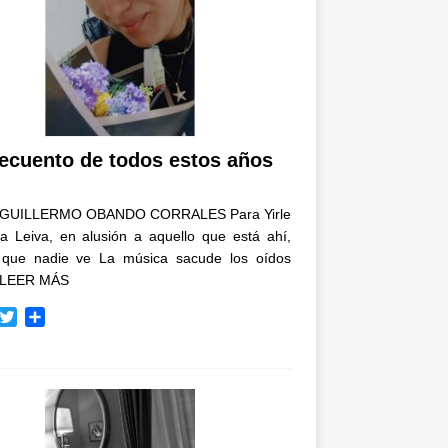
recuento de todos estos años
GUILLERMO OBANDO CORRALES Para Yirle
a Leiva, en alusión a aquello que está ahí,
 que nadie ve La música sacude los oídos
LEER MÁS
T
C
w
o
i
m
t
p
t
a
e
r
r
t