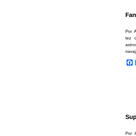
k
Fan
Por 
tez 
astr
nava
F
a
c
e
b
o
o
k
Sup
Por 