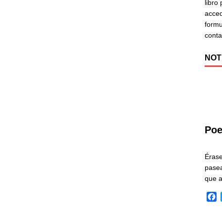
libro
acced
formu
cont
NOT
Poe
Éras
pasea
que 
F
a
c