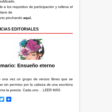
 publicado,
e a los requisitos de participación y rellena el
lario de
acto pinchando
aquí.
ICIAS EDITORIALES
mario: Ensueño eterno
e una vez un grupo de versos libres que se
n sin permiso por la cabeza de una escritora
ama la poesía. Cada uno…
LEER MÁS
T
C
w
o
i
m