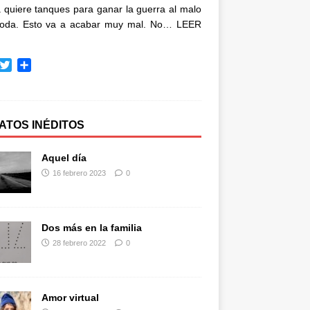
quiere tanques para ganar la guerra al malo
oda. Esto va a acabar muy mal. No…
LEER
T
C
w
o
i
m
t
p
t
a
ATOS INÉDITOS
e
r
r
t
Aquel día
i
16 febrero 2023
0
r
Dos más en la familia
28 febrero 2022
0
Amor virtual