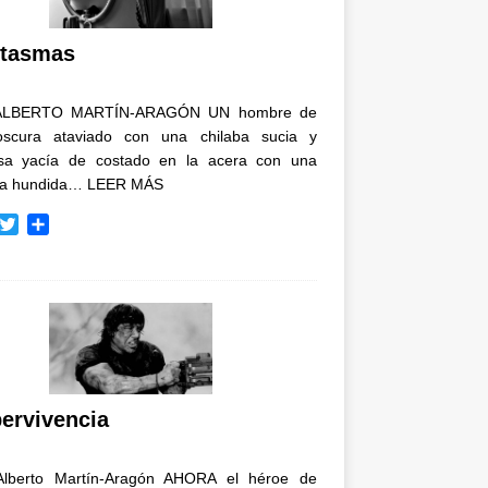
i
r
tasmas
ALBERTO MARTÍN-ARAGÓN UN hombre de
oscura ataviado con una chilaba sucia y
osa yacía de costado en la acera con una
ja hundida…
LEER MÁS
T
C
w
o
i
m
t
p
t
a
e
r
r
t
i
r
ervivencia
Alberto Martín-Aragón AHORA el héroe de