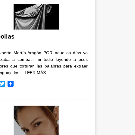
ollas
Alberto Martín-Aragón POR aquellos días yo
zaba a combatir mi tedio leyendo a esos
tores que torturan las palabras para extraer
enguaje los…
LEER MÁS
T
C
w
o
i
m
t
p
t
a
e
r
r
t
i
r