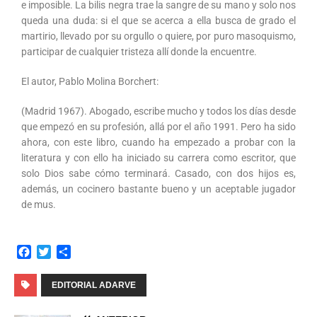
e imposible. La bilis negra trae la sangre de su mano y solo nos
queda una duda: si el que se acerca a ella busca de grado el
martirio, llevado por su orgullo o quiere, por puro masoquismo,
participar de cualquier tristeza allí donde la encuentre.
El autor, Pablo Molina Borchert:
(Madrid 1967). Abogado, escribe mucho y todos los días desde
que empezó en su profesión, allá por el año 1991. Pero ha sido
ahora, con este libro, cuando ha empezado a probar con la
literatura y con ello ha iniciado su carrera como escritor, que
solo Dios sabe cómo terminará. Casado, con dos hijos es,
además, un cocinero bastante bueno y un aceptable jugador
de mus.
F
T
C
a
w
o
c
i
m
EDITORIAL ADARVE
e
t
p
b
t
a