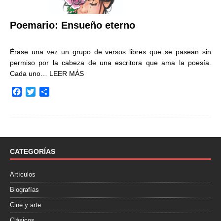
Poemario: Ensueño eterno
Érase una vez un grupo de versos libres que se pasean sin
permiso por la cabeza de una escritora que ama la poesía.
Cada uno…
LEER MÁS
F
T
C
a
w
o
c
i
m
e
t
p
b
t
a
o
e
r
o
r
t
CATEGORÍAS
k
i
r
Artículos
Biografías
Cine y arte
Clásicos