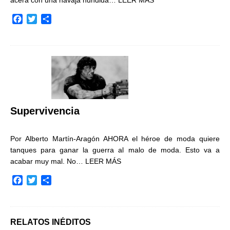
F
T
C
a
w
o
c
i
m
e
t
p
b
t
a
o
e
r
o
r
t
k
i
r
Supervivencia
Por Alberto Martín-Aragón AHORA el héroe de moda quiere
tanques para ganar la guerra al malo de moda. Esto va a
acabar muy mal. No…
LEER MÁS
F
T
C
a
w
o
c
i
m
e
t
p
b
t
a
RELATOS INÉDITOS