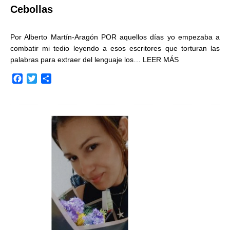
Cebollas
Por Alberto Martín-Aragón POR aquellos días yo empezaba a
combatir mi tedio leyendo a esos escritores que torturan las
palabras para extraer del lenguaje los…
LEER MÁS
F
T
C
a
w
o
c
i
m
e
t
p
b
t
a
o
e
r
o
r
t
k
i
r