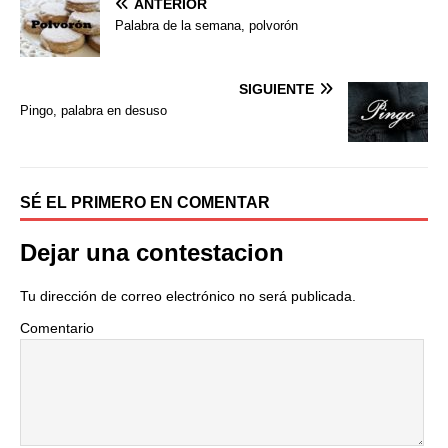
ANTERIOR
o
e
r
Palabra de la semana, polvorón
o
r
t
k
i
r
SIGUIENTE
Pingo, palabra en desuso
SÉ EL PRIMERO EN COMENTAR
Dejar una contestacion
Tu dirección de correo electrónico no será publicada.
Comentario