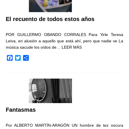
El recuento de todos estos años
POR GUILLERMO OBANDO CORRALES Para Yirle Teresa
Leiva, en alusión a aquello que está ahí, pero que nadie ve La
música sacude los oídos de…
LEER MÁS
F
T
C
a
w
o
c
i
m
e
t
p
b
t
a
o
e
r
o
r
t
k
i
r
Fantasmas
Por ALBERTO MARTÍN-ARAGÓN UN hombre de tez oscura