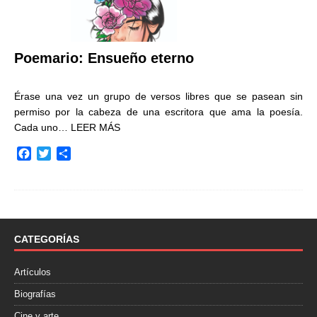
Poemario: Ensueño eterno
Érase una vez un grupo de versos libres que se pasean sin
permiso por la cabeza de una escritora que ama la poesía.
Cada uno…
LEER MÁS
F
T
C
a
w
o
c
i
m
e
t
p
b
t
a
o
e
r
o
r
t
CATEGORÍAS
k
i
r
Artículos
Biografías
Cine y arte