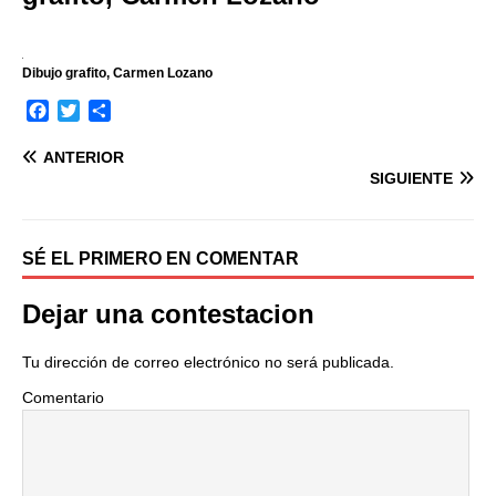
Dibujo grafito, Carmen Lozano
F
T
C
a
w
o
c
i
m
ANTERIOR
e
t
p
SIGUIENTE
b
t
a
o
e
r
o
r
t
SÉ EL PRIMERO EN COMENTAR
k
i
r
Dejar una contestacion
Tu dirección de correo electrónico no será publicada.
Comentario