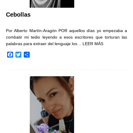
Cebollas
Por Alberto Martín-Aragón POR aquellos días yo empezaba a
combatir mi tedio leyendo a esos escritores que torturan las
palabras para extraer del lenguaje los…
LEER MÁS
F
T
C
a
w
o
c
i
m
e
t
p
b
t
a
o
e
r
o
r
t
k
i
r