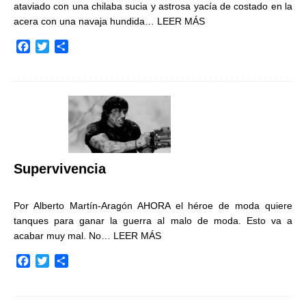
ataviado con una chilaba sucia y astrosa yacía de costado en la
acera con una navaja hundida…
LEER MÁS
F
T
C
a
w
o
c
i
m
e
t
p
b
t
a
o
e
r
o
r
t
k
i
r
Supervivencia
Por Alberto Martín-Aragón AHORA el héroe de moda quiere
tanques para ganar la guerra al malo de moda. Esto va a
acabar muy mal. No…
LEER MÁS
F
T
C
a
w
o
c
i
m
e
t
p