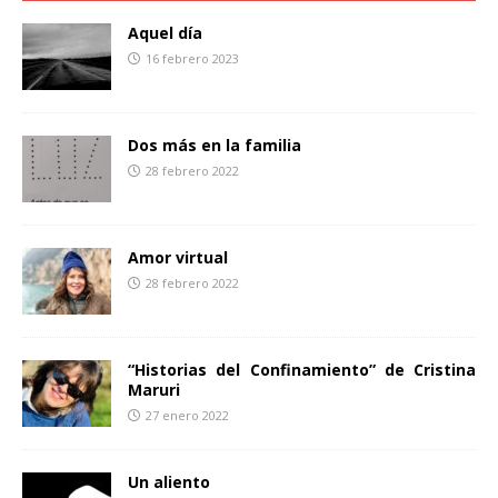
o
e
r
o
r
t
Aquel día
k
i
16 febrero 2023
r
Dos más en la familia
28 febrero 2022
Amor virtual
28 febrero 2022
“Historias del Confinamiento” de Cristina
Maruri
27 enero 2022
Un aliento