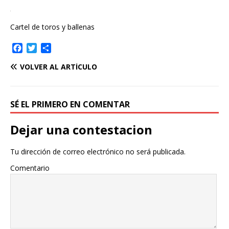
Cartel de toros y ballenas
F
T
C
a
w
o
VOLVER AL ARTÍCULO
c
i
m
e
t
p
b
t
a
o
e
r
SÉ EL PRIMERO EN COMENTAR
o
r
t
k
i
Dejar una contestacion
r
Tu dirección de correo electrónico no será publicada.
Comentario