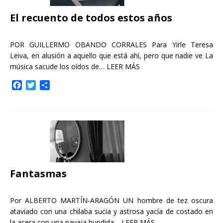
El recuento de todos estos años
POR GUILLERMO OBANDO CORRALES Para Yirle Teresa
Leiva, en alusión a aquello que está ahí, pero que nadie ve La
música sacude los oídos de…
LEER MÁS
F
T
C
a
w
o
c
i
m
e
t
p
b
t
a
o
e
r
o
r
t
k
i
r
Fantasmas
Por ALBERTO MARTÍN-ARAGÓN UN hombre de tez oscura
ataviado con una chilaba sucia y astrosa yacía de costado en
la acera con una navaja hundida…
LEER MÁS