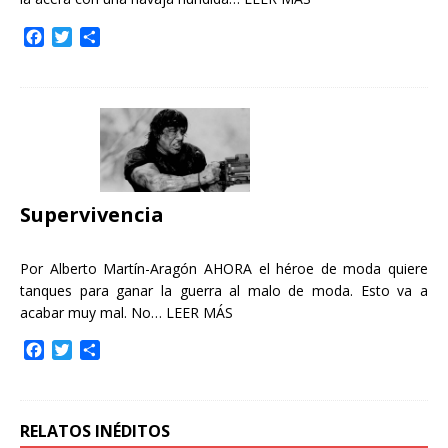
F
T
C
a
w
o
c
i
m
e
t
p
b
t
a
o
e
r
o
r
t
k
i
r
Supervivencia
Por Alberto Martín-Aragón AHORA el héroe de moda quiere
tanques para ganar la guerra al malo de moda. Esto va a
acabar muy mal. No…
LEER MÁS
F
T
C
a
w
o
c
i
m
e
t
p
b
t
a
RELATOS INÉDITOS