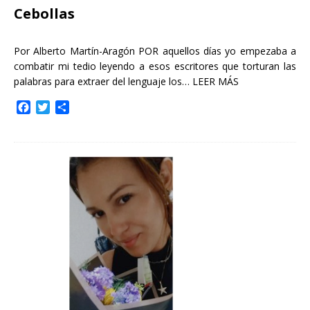
Cebollas
Por Alberto Martín-Aragón POR aquellos días yo empezaba a
combatir mi tedio leyendo a esos escritores que torturan las
palabras para extraer del lenguaje los…
LEER MÁS
F
T
C
a
w
o
c
i
m
e
t
p
b
t
a
o
e
r
o
r
t
k
i
r