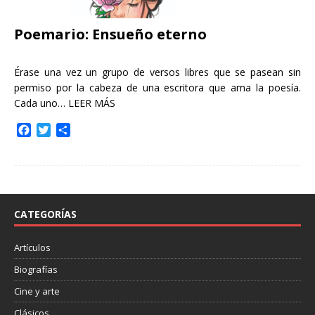
Poemario: Ensueño eterno
Érase una vez un grupo de versos libres que se pasean sin
permiso por la cabeza de una escritora que ama la poesía.
Cada uno…
LEER MÁS
F
T
C
a
w
o
c
i
m
e
t
p
b
t
a
o
e
r
o
r
t
CATEGORÍAS
k
i
r
Artículos
Biografías
Cine y arte
Clásicos