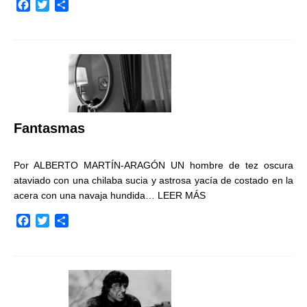
F
T
C
a
w
o
c
i
m
e
t
p
b
t
a
o
e
r
o
r
t
k
i
r
Fantasmas
Por ALBERTO MARTÍN-ARAGÓN UN hombre de tez oscura
ataviado con una chilaba sucia y astrosa yacía de costado en la
acera con una navaja hundida…
LEER MÁS
F
T
C
a
w
o
c
i
m
e
t
p
b
t
a
o
e
r
o
r
t