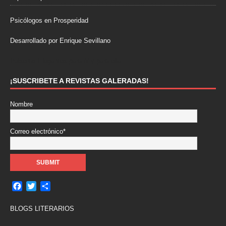
Psicólogos en Prosperidad
Desarrollado por Enrique Sevillano
Pulseras Elegantes para él y para ella.
¡SUSCRIBETE A REVISTAS GALERADAS!
Nombre
Correo electrónico*
F
T
C
a
w
o
c
i
m
BLOGS LITERARIOS
e
t
p