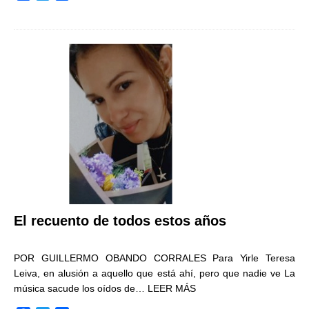
a
w
o
c
i
m
e
t
p
b
t
a
o
e
r
o
r
t
k
i
r
El recuento de todos estos años
POR GUILLERMO OBANDO CORRALES Para Yirle Teresa
Leiva, en alusión a aquello que está ahí, pero que nadie ve La
música sacude los oídos de…
LEER MÁS