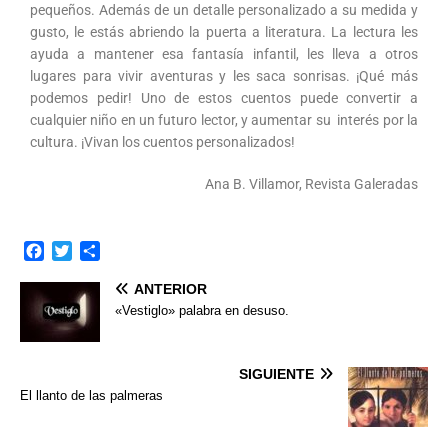
pequeños. Además de un detalle personalizado a su medida y
gusto, le estás abriendo la puerta a literatura. La lectura les
ayuda a mantener esa fantasía infantil, les lleva a otros
lugares para vivir aventuras y les saca sonrisas. ¡Qué más
podemos pedir! Uno de estos cuentos puede convertir a
cualquier niño en un futuro lector, y aumentar su interés por la
cultura. ¡Vivan los cuentos personalizados!
Ana B. Villamor, Revista Galeradas
F
T
C
a
w
o
ANTERIOR
c
i
m
e
t
p
«Vestiglo» palabra en desuso.
b
t
a
o
e
r
o
r
t
SIGUIENTE
k
i
El llanto de las palmeras
r