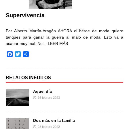
k
i
r
Supervivencia
Por Alberto Martín-Aragón AHORA el héroe de moda quiere
tanques para ganar la guerra al malo de moda. Esto va a
acabar muy mal. No…
LEER MÁS
F
T
C
a
w
o
c
i
m
e
t
p
b
t
a
RELATOS INÉDITOS
o
e
r
o
r
t
Aquel día
k
i
16 febrero 2023
r
Dos más en la familia
28 febrero 2022