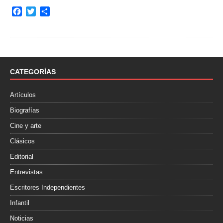
F
T
C
a
w
o
c
i
m
e
t
p
b
t
a
o
e
r
o
r
t
CATEGORÍAS
k
i
r
Artículos
Biografías
Cine y arte
Clásicos
Editorial
Entrevistas
Escritores Independientes
Infantil
Noticias