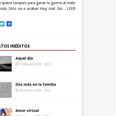
quiere tanques para ganar la guerra al malo
oda. Esto va a acabar muy mal. No…
LEER
T
C
w
o
i
m
t
p
t
a
ATOS INÉDITOS
e
r
r
t
Aquel día
i
16 febrero 2023
0
r
Dos más en la familia
28 febrero 2022
0
Amor virtual