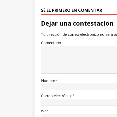
o
r
t
k
i
SÉ EL PRIMERO EN COMENTAR
r
Dejar una contestacion
Tu dirección de correo electrónico no será p
Comentario
Nombre
*
Correo electrónico
*
Web