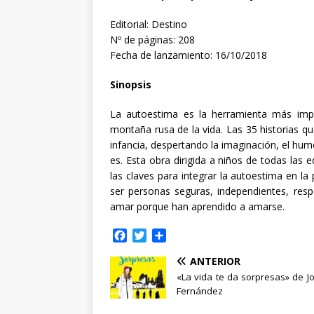
Editorial: Destino
Nº de páginas: 208
Fecha de lanzamiento: 16/10/2018
Sinopsis
La autoestima es la herramienta más impo
montaña rusa de la vida. Las 35 historias qu
infancia, despertando la imaginación, el humo
es. Esta obra dirigida a niños de todas las e
las claves para integrar la autoestima en la
ser personas seguras, independientes, re
amar porque han aprendido a amarse.
F
T
C
a
w
o
ANTERIOR
c
i
m
e
t
p
«La vida te da sorpresas» de J
b
t
a
Fernández
o
e
r