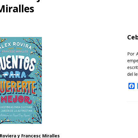
Miralles
Ceb
Por 
empe
escri
del l
F
a
c
e
b
o
o
k
oviera y Francesc Miralles