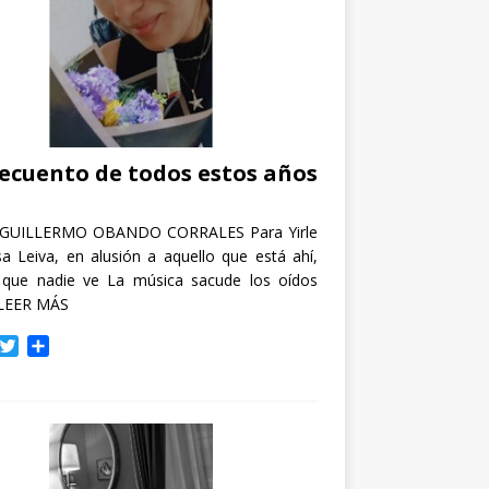
recuento de todos estos años
GUILLERMO OBANDO CORRALES Para Yirle
a Leiva, en alusión a aquello que está ahí,
 que nadie ve La música sacude los oídos
LEER MÁS
T
C
w
o
i
m
t
p
t
a
e
r
r
t