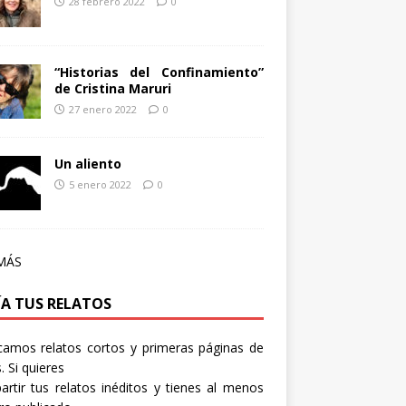
28 febrero 2022
0
“Historias del Confinamiento”
de Cristina Maruri
27 enero 2022
0
Un aliento
5 enero 2022
0
MÁS
ÍA TUS RELATOS
camos relatos cortos y primeras páginas de
. Si quieres
rtir tus relatos inéditos y tienes al menos