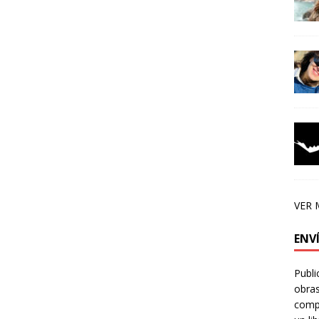
VER 
ENV
Publi
obras
compa