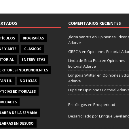
e
b
o
o
ARTADOS
COMENTARIOS RECIENTES
k
gloria sanctis
en
Opiniones Editoria
TÍCULOS
BIOGRAFÍAS
Adarve
NE Y ARTE
CLÁSICOS
GRECIA
en
Opiniones Editorial Ada
ITORIAL
ENTREVISTAS
Linda de Snta Pola
en
Opiniones
Editorial Adarve
CRITORES INDEPENDIENTES
Longoria Writter
en
Opiniones Edito
FANTIL
NOTICIAS
Adarve
Lupe
en
Opiniones Editorial Adarv
TICIAS EDITORIALES
VEDADES
Psicólogos en Prosperidad
LABRA DE LA SEMANA
Desarrollado por Enrique Sevillan
LABRAS EN DESUSO
Pulseras Elegantes para él y para e