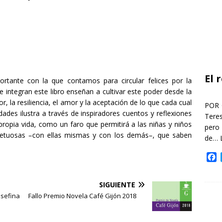
El 
rtante con la que contamos para circular felices por la
e integran este libro enseñan a cultivar este poder desde la
r, la resiliencia, el amor y la aceptación de lo que cada cual
POR 
dades ilustra a través de inspiradores cuentos y reflexiones
Teres
 propia vida, como un faro que permitirá a las niñas y niños
pero
spetuosas –con ellas mismas y con los demás–, que saben
de…
F
a
c
SIGUIENTE
e
b
osefina
Fallo Premio Novela Café Gijón 2018
o
o