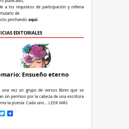
bro publicado,
e a los requisitos de participación y rellena
rmulario de
acto pinchando
aquí.
ICIAS EDITORIALES
mario: Ensueño eterno
e una vez un grupo de versos libres que se
n sin permiso por la cabeza de una escritora
ama la poesía. Cada uno…
LEER MÁS
T
C
w
o
i
m