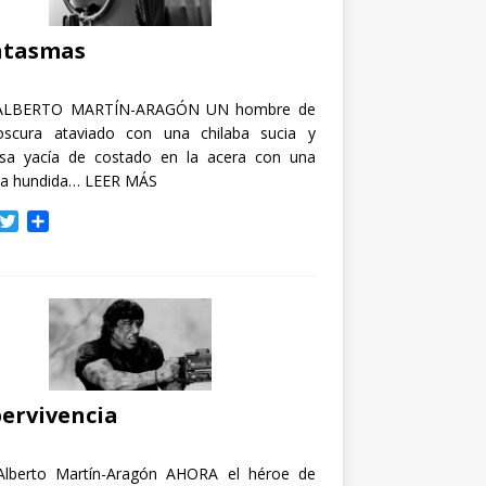
i
r
ntasmas
ALBERTO MARTÍN-ARAGÓN UN hombre de
oscura ataviado con una chilaba sucia y
osa yacía de costado en la acera con una
ja hundida…
LEER MÁS
T
C
w
o
i
m
t
p
t
a
e
r
r
t
i
r
ervivencia
Alberto Martín-Aragón AHORA el héroe de