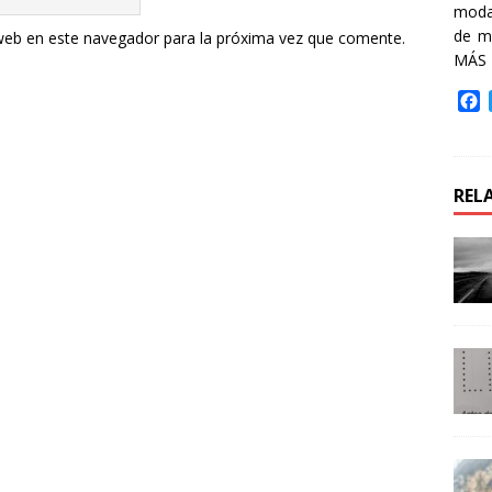
moda 
de m
web en este navegador para la próxima vez que comente.
MÁS
F
a
c
e
b
REL
o
o
k