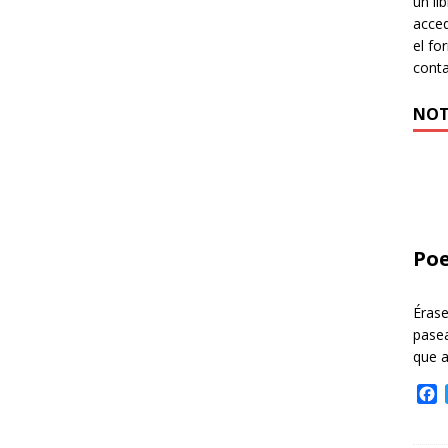
un li
acced
el fo
cont
NOT
Poe
Éras
pasea
que 
F
a
c