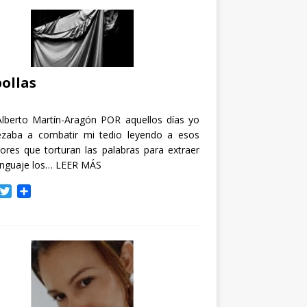
ollas
Alberto Martín-Aragón POR aquellos días yo
zaba a combatir mi tedio leyendo a esos
tores que torturan las palabras para extraer
enguaje los…
LEER MÁS
T
C
w
o
i
m
t
p
t
a
e
r
r
t
i
r