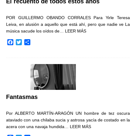
El recuento de todos estos años
POR GUILLERMO OBANDO CORRALES Para Yirle Teresa
Leiva, en alusión a aquello que está ahí, pero que nadie ve La
música sacude los oídos de…
LEER MÁS
F
T
C
a
w
o
c
i
m
e
t
p
b
t
a
o
e
r
o
r
t
k
i
r
Fantasmas
Por ALBERTO MARTÍN-ARAGÓN UN hombre de tez oscura
ataviado con una chilaba sucia y astrosa yacía de costado en la
acera con una navaja hundida…
LEER MÁS