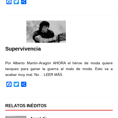
F
T
C
a
w
o
c
i
m
e
t
p
b
t
a
o
e
r
o
r
t
k
i
r
Supervivencia
Por Alberto Martín-Aragón AHORA el héroe de moda quiere
tanques para ganar la guerra al malo de moda. Esto va a
acabar muy mal. No…
LEER MÁS
F
T
C
a
w
o
c
i
m
e
t
p
b
t
a
RELATOS INÉDITOS
o
e
r
o
r
t