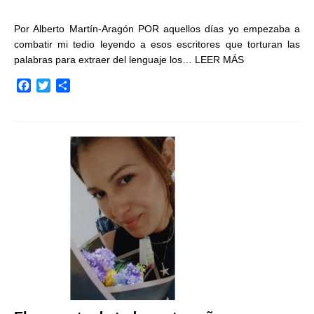
Por Alberto Martín-Aragón POR aquellos días yo empezaba a
combatir mi tedio leyendo a esos escritores que torturan las
palabras para extraer del lenguaje los…
LEER MÁS
F
T
C
a
w
o
c
i
m
e
t
p
b
t
a
o
e
r
o
r
t
k
i
r