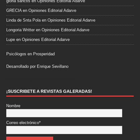
gloria sanctis
en
Opiniones Editorial Adarve
GRECIA
en
Opiniones Editorial Adarve
Linda de Snta Pola
en
Opiniones Editorial Adarve
Longoria Writter
en
Opiniones Editorial Adarve
Lupe
en
Opiniones Editorial Adarve
Psicólogos en Prosperidad
Desarrollado por Enrique Sevillano
Pulseras Elegantes para él y para ella.
¡SUSCRIBETE A REVISTAS GALERADAS!
Nombre
Correo electrónico*