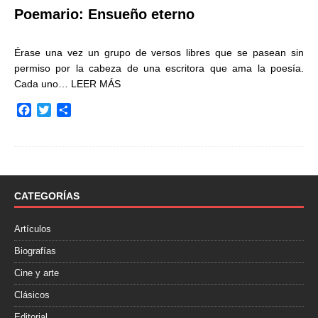
Poemario: Ensueño eterno
Érase una vez un grupo de versos libres que se pasean sin
permiso por la cabeza de una escritora que ama la poesía.
Cada uno…
LEER MÁS
F
T
C
a
w
o
c
i
m
e
t
p
b
t
a
o
e
r
o
r
t
CATEGORÍAS
k
i
r
Artículos
Biografías
Cine y arte
Clásicos
Editorial