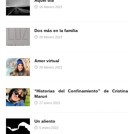
Aquel día
k
i
16 febrero 2023
r
Dos más en la familia
28 febrero 2022
Amor virtual
28 febrero 2022
“Historias del Confinamiento” de Cristina
Maruri
27 enero 2022
Un aliento
5 enero 2022