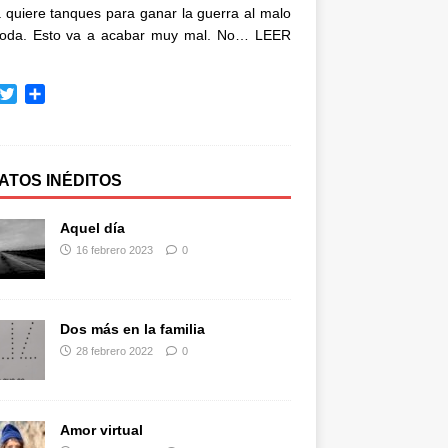
quiere tanques para ganar la guerra al malo
oda. Esto va a acabar muy mal. No…
LEER
T
C
w
o
i
m
t
p
t
a
ATOS INÉDITOS
e
r
r
t
Aquel día
i
16 febrero 2023
0
r
Dos más en la familia
28 febrero 2022
0
Amor virtual