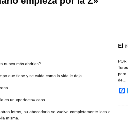
ario empieza por la Z»
El 
POR 
ra nunca más abrirlas?
Teres
pero
mpo que tiene y se cuida como la vida le deja.
de…
rona.
F
a
lla es un «perfecto» caos.
c
e
otras letras, su abecedario se vuelve completamente loco e
b
ella misma.
o
o