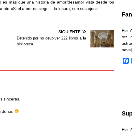
 es más que una historia de amor/desamor vista desde los
k
cuento «Si el amor es ciego… la locura, son sus ojos»
Fan
Por 
SIGUIENTE
tez 
Detenido por no devolver 222 libros a la
astr
biblioteca
nava
F
a
c
e
b
o
o
s sinceras.
k
Cárdenas
Sup
Por 