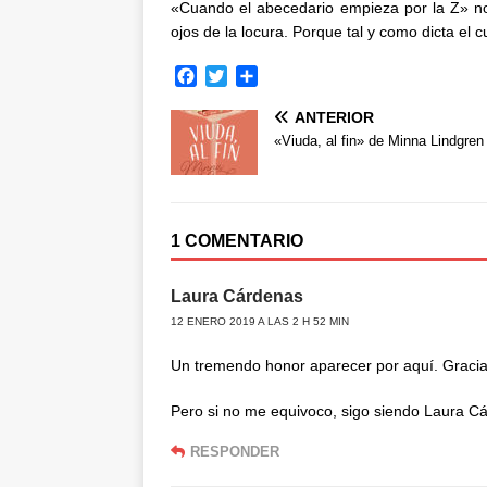
«Cuando el abecedario empieza por la Z» no
ojos de la locura. Porque tal y como dicta el 
F
T
C
a
w
o
ANTERIOR
c
i
m
e
t
p
«Viuda, al fin» de Minna Lindgren
b
t
a
o
e
r
o
r
t
k
i
1 COMENTARIO
r
Laura Cárdenas
12 ENERO 2019 A LAS 2 H 52 MIN
Un tremendo honor aparecer por aquí. Gracia
Pero si no me equivoco, sigo siendo Laura 
RESPONDER