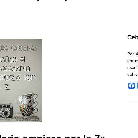
Ceb
Por 
empe
escri
del l
F
a
c
e
b
o
o
k