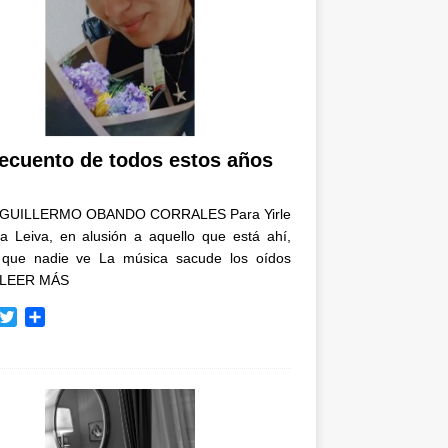
recuento de todos estos años
GUILLERMO OBANDO CORRALES Para Yirle
a Leiva, en alusión a aquello que está ahí,
 que nadie ve La música sacude los oídos
LEER MÁS
T
C
w
o
i
m
t
p
t
a
e
r
r
t