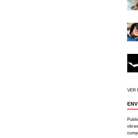
VER
ENV
Publi
obras
compa