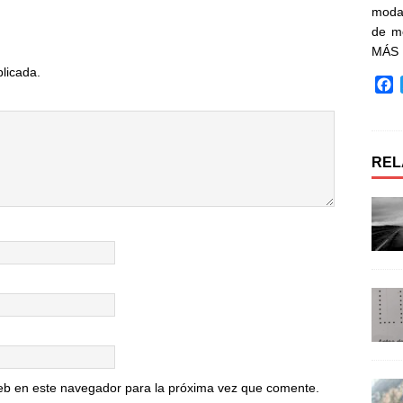
moda 
de m
MÁS
blicada.
F
a
c
e
b
REL
o
o
k
eb en este navegador para la próxima vez que comente.