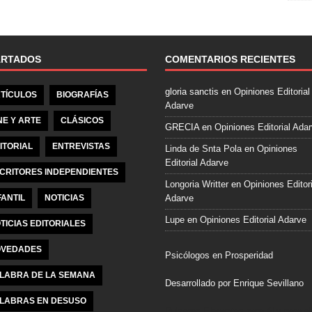
e
b
o
o
ARTADOS
COMENTARIOS RECIENTES
k
gloria sanctis
en
Opiniones Editorial
TÍCULOS
BIOGRAFÍAS
Adarve
NE Y ARTE
CLÁSICOS
GRECIA
en
Opiniones Editorial Ada
ITORIAL
ENTREVISTAS
Linda de Snta Pola
en
Opiniones
Editorial Adarve
CRITORES INDEPENDIENTES
Longoria Writter
en
Opiniones Editori
FANTIL
NOTICIAS
Adarve
Lupe
en
Opiniones Editorial Adarve
TICIAS EDITORIALES
VEDADES
Psicólogos en Prosperidad
LABRA DE LA SEMANA
Desarrollado por Enrique Sevillano
LABRAS EN DESUSO
Pulseras Elegantes para él y para el