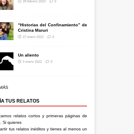
28 febrero 2022
0
“Historias del Confinamiento” de
Cristina Maruri
27 enero 2022
0
Un aliento
5 enero 2022
0
 MÁS
ÍA TUS RELATOS
camos relatos cortos y primeras páginas de
. Si quieres
rtir tus relatos inéditos y tienes al menos un