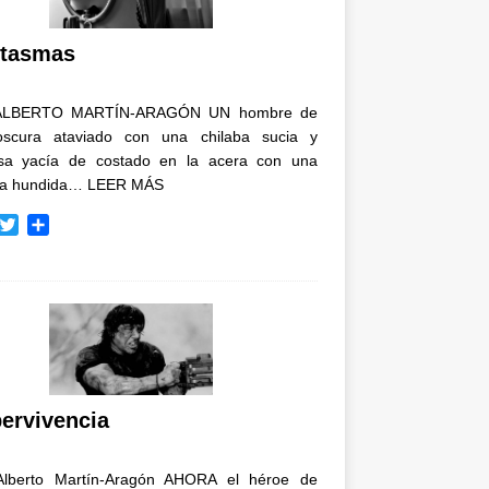
i
r
tasmas
ALBERTO MARTÍN-ARAGÓN UN hombre de
oscura ataviado con una chilaba sucia y
osa yacía de costado en la acera con una
ja hundida…
LEER MÁS
T
C
w
o
i
m
t
p
t
a
e
r
r
t
i
r
ervivencia
Alberto Martín-Aragón AHORA el héroe de