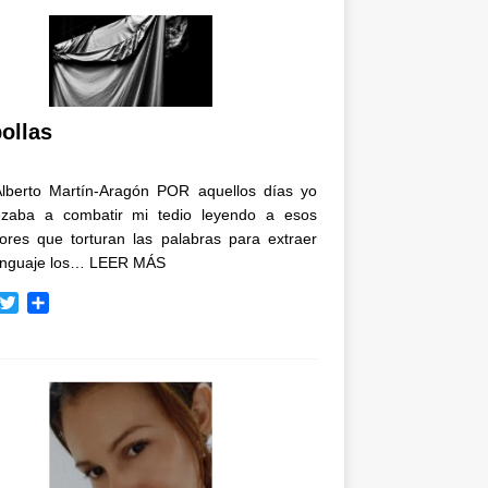
ollas
Alberto Martín-Aragón POR aquellos días yo
zaba a combatir mi tedio leyendo a esos
tores que torturan las palabras para extraer
enguaje los…
LEER MÁS
T
C
w
o
i
m
t
p
t
a
e
r
r
t
i
r