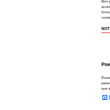
libro
acced
formu
cont
NOT
Poe
Éras
pasea
que 
F
a
c