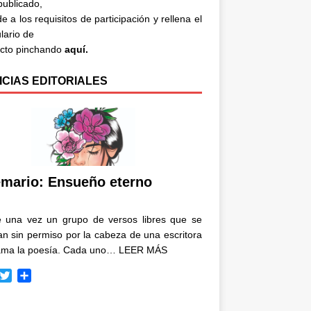
 publicado,
e a los requisitos de participación y rellena el
lario de
acto pinchando
aquí.
ICIAS EDITORIALES
mario: Ensueño eterno
e una vez un grupo de versos libres que se
n sin permiso por la cabeza de una escritora
ama la poesía. Cada uno…
LEER MÁS
T
C
w
o
i
m