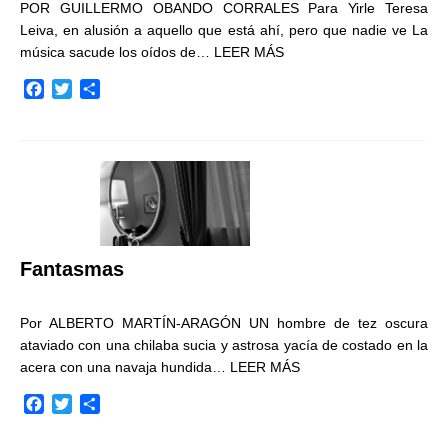
POR GUILLERMO OBANDO CORRALES Para Yirle Teresa
Leiva, en alusión a aquello que está ahí, pero que nadie ve La
música sacude los oídos de…
LEER MÁS
F
T
C
a
w
o
c
i
m
e
t
p
b
t
a
o
e
r
o
r
t
k
i
r
Fantasmas
Por ALBERTO MARTÍN-ARAGÓN UN hombre de tez oscura
ataviado con una chilaba sucia y astrosa yacía de costado en la
acera con una navaja hundida…
LEER MÁS
F
T
C
a
w
o
c
i
m