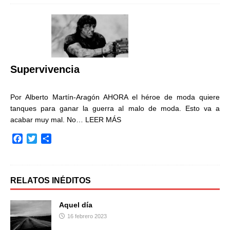
e
t
p
b
t
a
o
e
r
o
r
t
k
i
r
Supervivencia
Por Alberto Martín-Aragón AHORA el héroe de moda quiere
tanques para ganar la guerra al malo de moda. Esto va a
acabar muy mal. No…
LEER MÁS
F
T
C
a
w
o
c
i
m
e
t
p
b
t
a
RELATOS INÉDITOS
o
e
r
o
r
t
Aquel día
k
i
16 febrero 2023
r