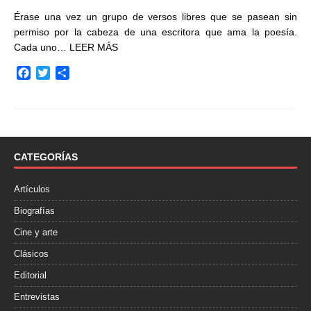
Érase una vez un grupo de versos libres que se pasean sin
permiso por la cabeza de una escritora que ama la poesía.
Cada uno…
LEER MÁS
F
T
C
a
w
o
c
i
m
e
t
p
b
t
a
o
e
r
o
r
t
CATEGORÍAS
k
i
r
Artículos
Biografías
Cine y arte
Clásicos
Editorial
Entrevistas