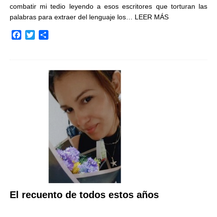
combatir mi tedio leyendo a esos escritores que torturan las
palabras para extraer del lenguaje los…
LEER MÁS
F
T
C
a
w
o
c
i
m
e
t
p
b
t
a
o
e
r
o
r
t
k
i
r
El recuento de todos estos años