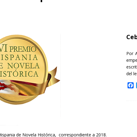
Ceb
Por 
empe
escri
del l
F
a
c
e
b
o
o
k
Hispania de Novela Histórica, correspondiente a 2018.