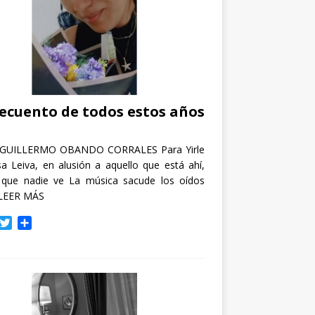
recuento de todos estos años
GUILLERMO OBANDO CORRALES Para Yirle
a Leiva, en alusión a aquello que está ahí,
 que nadie ve La música sacude los oídos
LEER MÁS
T
C
w
o
i
m
t
p
t
a
e
r
r
t