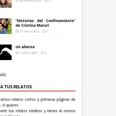
28 febrero 2022
0
“Historias del Confinamiento”
de Cristina Maruri
27 enero 2022
0
Un aliento
5 enero 2022
0
MÁS
ÍA TUS RELATOS
camos relatos cortos y primeras páginas de
. Si quieres
rtir tus relatos inéditos y tienes al menos