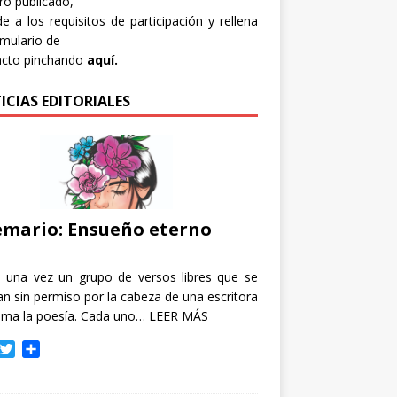
bro publicado,
e a los requisitos de participación y rellena
rmulario de
acto pinchando
aquí.
ICIAS EDITORIALES
mario: Ensueño eterno
e una vez un grupo de versos libres que se
n sin permiso por la cabeza de una escritora
ama la poesía. Cada uno…
LEER MÁS
T
C
w
o
i
m