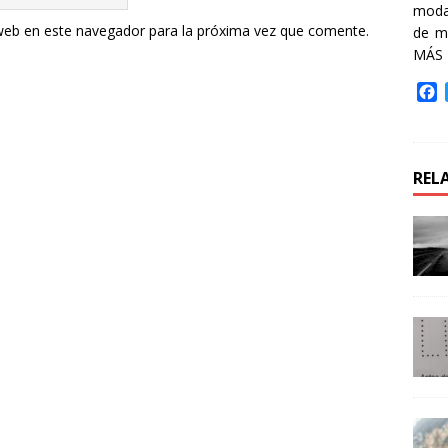
moda 
web en este navegador para la próxima vez que comente.
de m
MÁS
F
a
c
e
b
REL
o
o
k