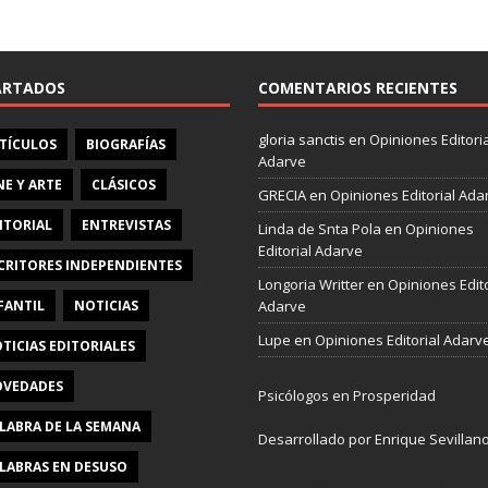
e
b
o
o
ARTADOS
COMENTARIOS RECIENTES
k
gloria sanctis
en
Opiniones Editoria
TÍCULOS
BIOGRAFÍAS
Adarve
NE Y ARTE
CLÁSICOS
GRECIA
en
Opiniones Editorial Ada
ITORIAL
ENTREVISTAS
Linda de Snta Pola
en
Opiniones
Editorial Adarve
CRITORES INDEPENDIENTES
Longoria Writter
en
Opiniones Edito
FANTIL
NOTICIAS
Adarve
Lupe
en
Opiniones Editorial Adarv
TICIAS EDITORIALES
VEDADES
Psicólogos en Prosperidad
LABRA DE LA SEMANA
Desarrollado por Enrique Sevillan
LABRAS EN DESUSO
Pulseras Elegantes para él y para e