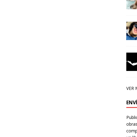
VER 
ENV
Publi
obras
compa