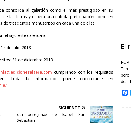
ica consolida al galardón como el más prestigioso en su
de las letras y espera una nutrida participación como en
s de trescientos manuscritos en cada una de ellas.
n el siguiente calendario:
El 
 15 de julio 2018
ritos: 31 de diciembre 2018.
POR 
Teres
ania@edicionesaltera.com
cumpliendo con los requisitos
pero
en. Toda la información puede encontrarse en
de…
nia/
F
a
c
SIGUIENTE
e
a
«La peregrina» de Isabel San
b
Sebastián
o
o