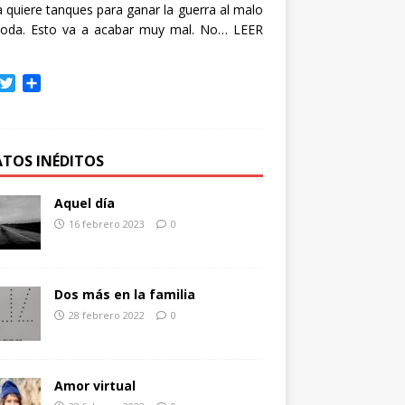
quiere tanques para ganar la guerra al malo
oda. Esto va a acabar muy mal. No…
LEER
T
C
w
o
i
m
t
p
t
a
ATOS INÉDITOS
e
r
r
t
Aquel día
i
16 febrero 2023
0
r
Dos más en la familia
28 febrero 2022
0
Amor virtual