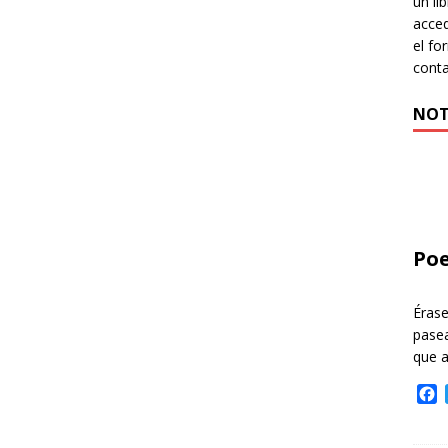
un li
acced
el fo
cont
NOT
Poe
Éras
pasea
que 
F
a
c