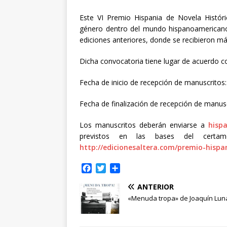
Este VI Premio Hispania de Novela Histór
género dentro del mundo hispanoamericano 
ediciones anteriores, donde se recibieron má
Dicha convocatoria tiene lugar de acuerdo co
Fecha de inicio de recepción de manuscritos:
Fecha de finalización de recepción de manusc
Los manuscritos deberán enviarse a
hisp
previstos en las bases del certam
http://edicionesaltera.com/premio-hispa
F
T
C
a
w
o
ANTERIOR
c
i
m
e
t
p
«Menuda tropa» de Joaquín Lun
b
t
a
o
e
r