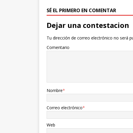
o
r
t
k
i
SÉ EL PRIMERO EN COMENTAR
r
Dejar una contestacion
Tu dirección de correo electrónico no será p
Comentario
Nombre
*
Correo electrónico
*
Web