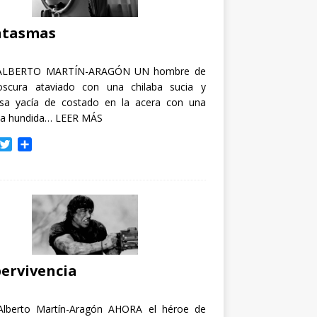
i
r
ntasmas
ALBERTO MARTÍN-ARAGÓN UN hombre de
oscura ataviado con una chilaba sucia y
osa yacía de costado en la acera con una
ja hundida…
LEER MÁS
T
C
w
o
i
m
t
p
t
a
e
r
r
t
i
r
ervivencia
Alberto Martín-Aragón AHORA el héroe de