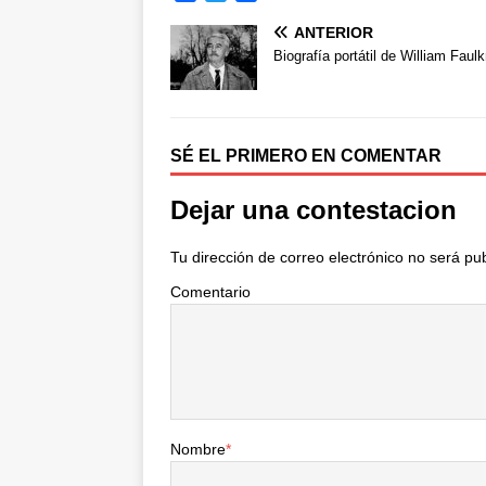
a
w
o
ANTERIOR
c
i
m
e
t
p
Biografía portátil de William Faul
b
t
a
o
e
r
o
r
t
k
i
SÉ EL PRIMERO EN COMENTAR
r
Dejar una contestacion
Tu dirección de correo electrónico no será pu
Comentario
Nombre
*