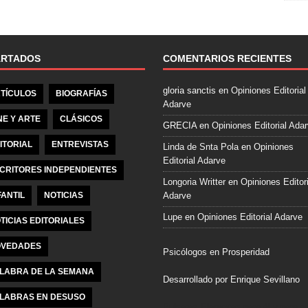
e
b
o
o
ARTADOS
COMENTARIOS RECIENTES
k
gloria sanctis
en
Opiniones Editorial
TÍCULOS
BIOGRAFÍAS
Adarve
NE Y ARTE
CLÁSICOS
GRECIA
en
Opiniones Editorial Ada
ITORIAL
ENTREVISTAS
Linda de Snta Pola
en
Opiniones
Editorial Adarve
CRITORES INDEPENDIENTES
Longoria Writter
en
Opiniones Editori
FANTIL
NOTICIAS
Adarve
Lupe
en
Opiniones Editorial Adarve
TICIAS EDITORIALES
VEDADES
Psicólogos en Prosperidad
LABRA DE LA SEMANA
Desarrollado por Enrique Sevillano
LABRAS EN DESUSO
Pulseras Elegantes para él y para el