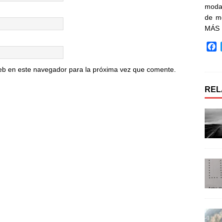
moda 
de m
MÁS
F
a
c
eb en este navegador para la próxima vez que comente.
e
b
REL
o
o
k