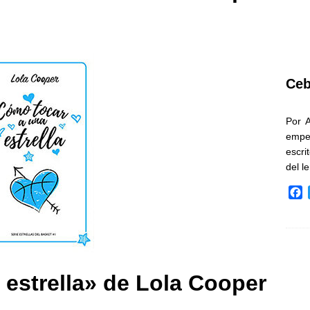
Ceb
Por 
empe
escri
del l
F
a
c
e
b
o
o
estrella» de Lola Cooper
k