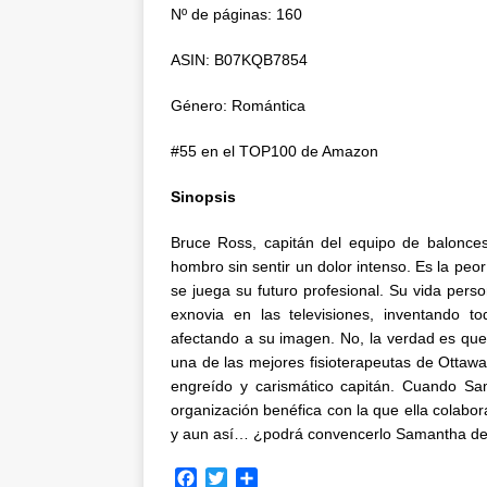
Nº de páginas: 160
ASIN: B07KQB7854
Género: Romántica
#55 en el TOP100 de Amazon
Sinopsis
Bruce Ross, capitán del equipo de balonce
hombro sin sentir un dolor intenso. Es la peo
se juega su futuro profesional. Su vida pers
exnovia en las televisiones, inventando to
afectando a su imagen. No, la verdad es qu
una de las mejores fisioterapeutas de Ottawa
engreído y carismático capitán. Cuando Sa
organización benéfica con la que ella colabor
y aun así… ¿podrá convencerlo Samantha de q
F
T
C