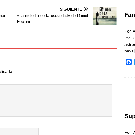
k
SIGUIENTE
Fan
kner
«La melodía de la oscuridad» de Daniel
Fopiani
Por 
tez 
astr
nava
F
a
blicada.
c
e
b
o
o
k
Sup
Por 