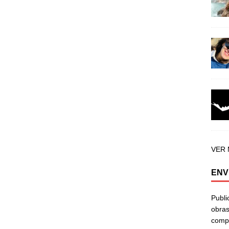
VER
ENV
Publi
obras
compa