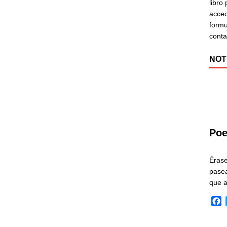
libro
acced
formu
cont
NOT
Poe
Éras
pasea
que 
F
a
c