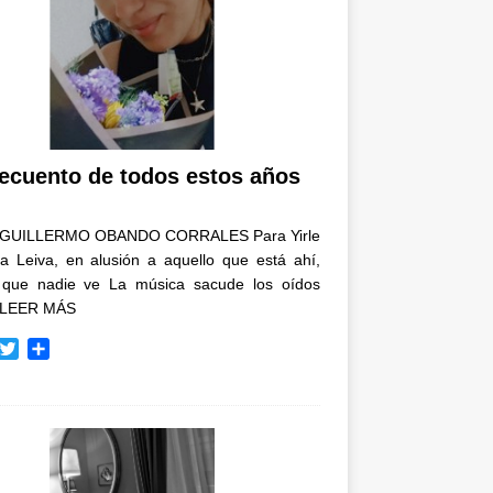
recuento de todos estos años
GUILLERMO OBANDO CORRALES Para Yirle
a Leiva, en alusión a aquello que está ahí,
 que nadie ve La música sacude los oídos
LEER MÁS
T
C
w
o
i
m
t
p
t
a
e
r
r
t