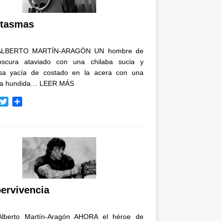
i
r
tasmas
ALBERTO MARTÍN-ARAGÓN UN hombre de
oscura ataviado con una chilaba sucia y
osa yacía de costado en la acera con una
ja hundida…
LEER MÁS
T
C
w
o
i
m
t
p
t
a
e
r
r
t
i
r
ervivencia
Alberto Martín-Aragón AHORA el héroe de