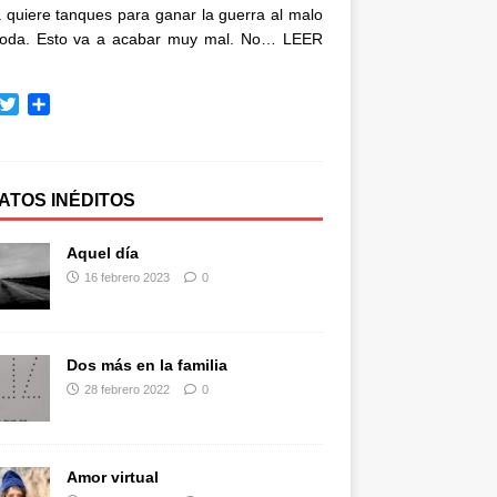
quiere tanques para ganar la guerra al malo
oda. Esto va a acabar muy mal. No…
LEER
T
C
w
o
i
m
t
p
t
a
ATOS INÉDITOS
e
r
r
t
Aquel día
i
16 febrero 2023
0
r
Dos más en la familia
28 febrero 2022
0
Amor virtual