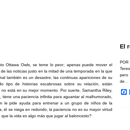
El 
POR 
sto Ottawa Owls, se teme lo peor; apenas puede mover el
Teres
r de las noticias justo en la mitad de una temporada en la que
pero
onal también es un desastre; las continuas apariciones de su
de…
do tipo de historias escabrosas sobre su relación, están
e no está en su mejor momento. Por suerte, Samantha Riley,
F
, tiene una paciencia infinita para aguantar al malhumorado,
a
m le pide ayuda para entrenar a un grupo de niños de la
c
e
a, él se niega en redondo; la paciencia no es su mayor virtud
b
ue la vida es algo más que jugar al baloncesto?
o
o