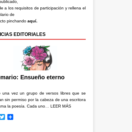
 publicado,
e a los requisitos de participación y rellena el
lario de
acto pinchando
aquí.
ICIAS EDITORIALES
mario: Ensueño eterno
e una vez un grupo de versos libres que se
n sin permiso por la cabeza de una escritora
ama la poesía. Cada uno…
LEER MÁS
T
C
w
o
i
m