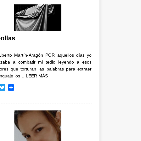
ollas
Alberto Martín-Aragón POR aquellos días yo
zaba a combatir mi tedio leyendo a esos
tores que torturan las palabras para extraer
enguaje los…
LEER MÁS
T
C
w
o
i
m
t
p
t
a
e
r
r
t
i
r