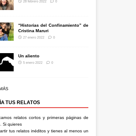
28 febrero 2022
0
“Historias del Confinamiento” de
Cristina Maruri
27 enero 2022
0
Un aliento
5 enero 2022
0
 MÁS
ÍA TUS RELATOS
camos relatos cortos y primeras páginas de
. Si quieres
rtir tus relatos inéditos y tienes al menos un