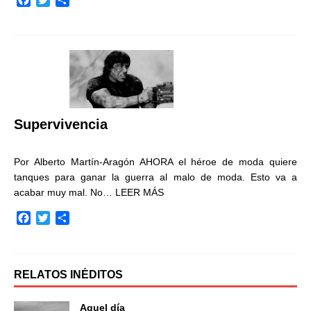
a
w
o
c
i
m
e
t
p
b
t
a
o
e
r
o
r
t
k
i
r
Supervivencia
Por Alberto Martín-Aragón AHORA el héroe de moda quiere
tanques para ganar la guerra al malo de moda. Esto va a
acabar muy mal. No…
LEER MÁS
F
T
C
a
w
o
c
i
m
e
t
p
b
t
a
RELATOS INÉDITOS
o
e
r
o
r
t
Aquel día