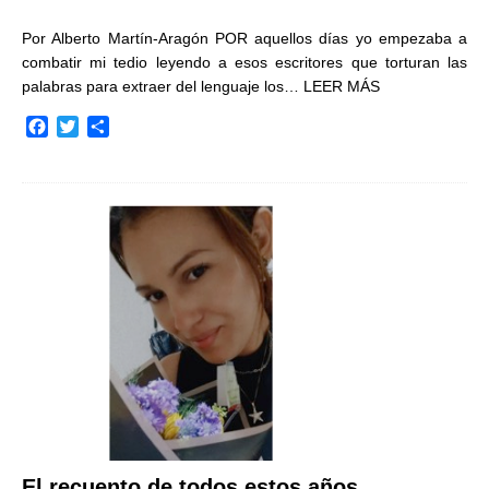
Por Alberto Martín-Aragón POR aquellos días yo empezaba a
combatir mi tedio leyendo a esos escritores que torturan las
palabras para extraer del lenguaje los…
LEER MÁS
F
T
C
a
w
o
c
i
m
e
t
p
b
t
a
o
e
r
o
r
t
k
i
r
El recuento de todos estos años