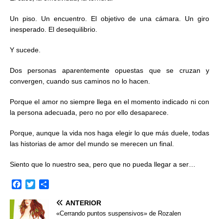
Un piso. Un encuentro. El objetivo de una cámara. Un giro
inesperado. El desequilibrio.
Y sucede.
Dos personas aparentemente opuestas que se cruzan y
convergen, cuando sus caminos no lo hacen.
Porque el amor no siempre llega en el momento indicado ni con
la persona adecuada, pero no por ello desaparece.
Porque, aunque la vida nos haga elegir lo que más duele, todas
las historias de amor del mundo se merecen un final.
Siento que lo nuestro sea, pero que no pueda llegar a ser…
F
T
C
a
w
o
ANTERIOR
c
i
m
e
t
p
«Cerrando puntos suspensivos» de Rozalen