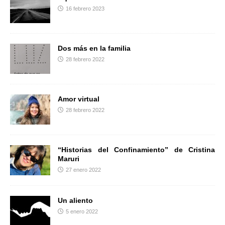
k
i
16 febrero 2023
r
Dos más en la familia
28 febrero 2022
Amor virtual
28 febrero 2022
“Historias del Confinamiento” de Cristina
Maruri
27 enero 2022
Un aliento
5 enero 2022