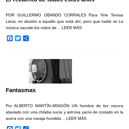
POR GUILLERMO OBANDO CORRALES Para Yirle Teresa
Leiva, en alusión a aquello que está ahí, pero que nadie ve La
música sacude los oídos de…
LEER MÁS
F
T
C
a
w
o
c
i
m
e
t
p
b
t
a
o
e
r
o
r
t
k
i
r
Fantasmas
Por ALBERTO MARTÍN-ARAGÓN UN hombre de tez oscura
ataviado con una chilaba sucia y astrosa yacía de costado en la
acera con una navaja hundida…
LEER MÁS
F
T
C