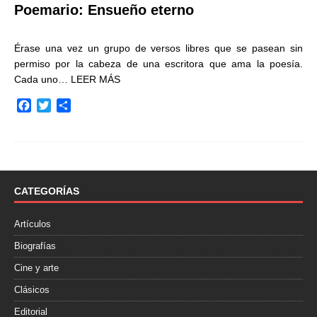
Poemario: Ensueño eterno
Érase una vez un grupo de versos libres que se pasean sin
permiso por la cabeza de una escritora que ama la poesía.
Cada uno…
LEER MÁS
F
T
C
a
w
o
c
i
m
e
t
p
b
t
a
o
e
r
o
r
t
CATEGORÍAS
k
i
r
Artículos
Biografías
Cine y arte
Clásicos
Editorial