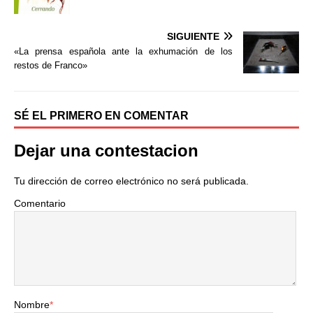
b
t
a
o
e
r
o
r
t
SIGUIENTE
k
i
«La prensa española ante la exhumación de los
r
restos de Franco»
SÉ EL PRIMERO EN COMENTAR
Dejar una contestacion
Tu dirección de correo electrónico no será publicada.
Comentario
Nombre
*