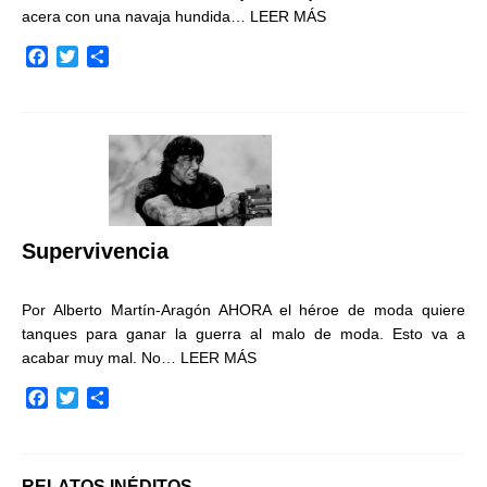
acera con una navaja hundida…
LEER MÁS
F
T
C
a
w
o
c
i
m
e
t
p
b
t
a
o
e
r
o
r
t
k
i
r
Supervivencia
Por Alberto Martín-Aragón AHORA el héroe de moda quiere
tanques para ganar la guerra al malo de moda. Esto va a
acabar muy mal. No…
LEER MÁS
F
T
C
a
w
o
c
i
m
e
t
p
b
t
a
RELATOS INÉDITOS