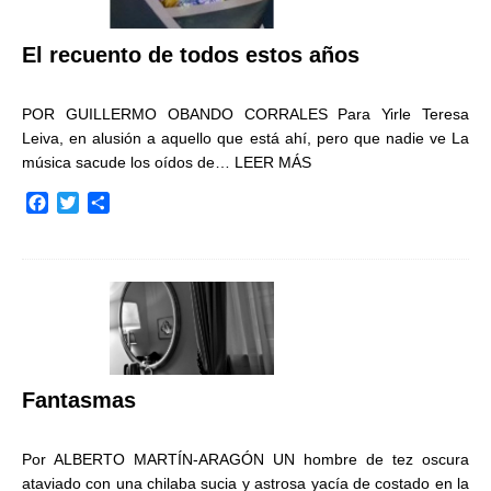
El recuento de todos estos años
POR GUILLERMO OBANDO CORRALES Para Yirle Teresa
Leiva, en alusión a aquello que está ahí, pero que nadie ve La
música sacude los oídos de…
LEER MÁS
F
T
C
a
w
o
c
i
m
e
t
p
b
t
a
o
e
r
o
r
t
k
i
r
Fantasmas
Por ALBERTO MARTÍN-ARAGÓN UN hombre de tez oscura
ataviado con una chilaba sucia y astrosa yacía de costado en la