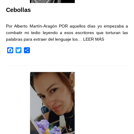
Cebollas
Por Alberto Martín-Aragón POR aquellos días yo empezaba a
combatir mi tedio leyendo a esos escritores que torturan las
palabras para extraer del lenguaje los…
LEER MÁS
F
T
C
a
w
o
c
i
m
e
t
p
b
t
a
o
e
r
o
r
t
k
i
r