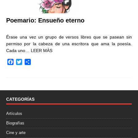
Poemario: Ensueño eterno
Érase una vez un grupo de versos libres que se pasean sin
permiso por la cabeza de una escritora que ama la poesía.
Cada uno…
LEER MÁS
F
T
C
a
w
o
c
i
m
e
t
p
b
t
a
o
e
r
o
r
t
CATEGORÍAS
k
i
r
Artículos
Biografías
Cine y arte