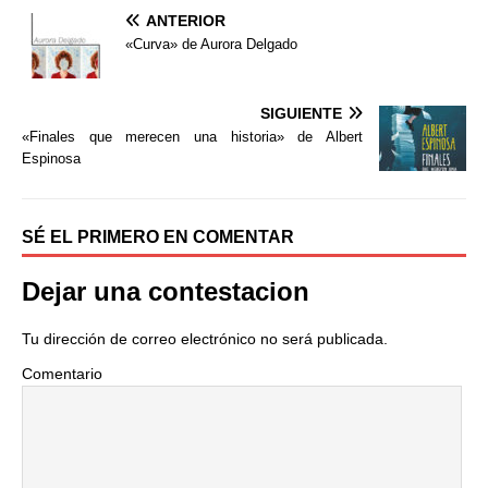
a
w
o
ANTERIOR
c
i
m
e
t
p
«Curva» de Aurora Delgado
b
t
a
o
e
r
o
r
t
SIGUIENTE
k
i
«Finales que merecen una historia» de Albert
r
Espinosa
SÉ EL PRIMERO EN COMENTAR
Dejar una contestacion
Tu dirección de correo electrónico no será publicada.
Comentario