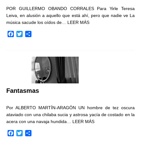
POR GUILLERMO OBANDO CORRALES Para Yirle Teresa
Leiva, en alusión a aquello que está ahí, pero que nadie ve La
música sacude los oídos de…
LEER MÁS
F
T
C
a
w
o
c
i
m
e
t
p
b
t
a
o
e
r
o
r
t
k
i
r
Fantasmas
Por ALBERTO MARTÍN-ARAGÓN UN hombre de tez oscura
ataviado con una chilaba sucia y astrosa yacía de costado en la
acera con una navaja hundida…
LEER MÁS
F
T
C
a
w
o