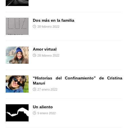
r
Dos más en la familia
28 febrero 2022
Amor virtual
28 febrero 2022
“Historias del Confinamiento” de Cristina
Maruri
27 enero 2022
Un aliento
5 enero 2022