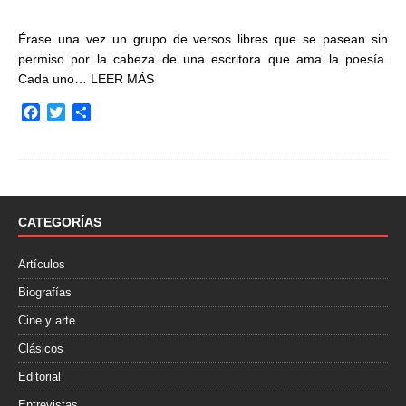
Érase una vez un grupo de versos libres que se pasean sin
permiso por la cabeza de una escritora que ama la poesía.
Cada uno…
LEER MÁS
F
T
C
a
w
o
c
i
m
e
t
p
b
t
a
o
e
r
o
r
t
CATEGORÍAS
k
i
r
Artículos
Biografías
Cine y arte
Clásicos
Editorial
Entrevistas