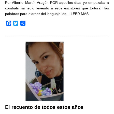
Por Alberto Martín-Aragón POR aquellos días yo empezaba a
combatir mi tedio leyendo a esos escritores que torturan las
palabras para extraer del lenguaje los…
LEER MÁS
F
T
C
a
w
o
c
i
m
e
t
p
b
t
a
o
e
r
o
r
t
k
i
r
El recuento de todos estos años