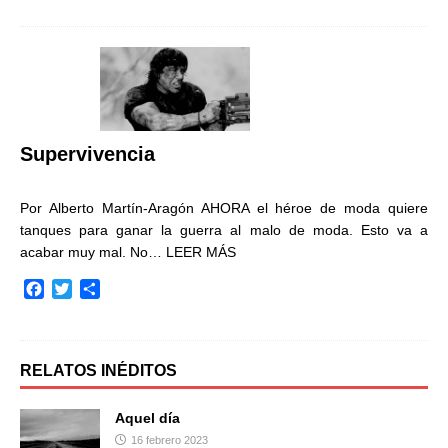
c
i
m
e
t
p
b
t
a
o
e
r
o
r
t
k
i
r
Supervivencia
Por Alberto Martín-Aragón AHORA el héroe de moda quiere
tanques para ganar la guerra al malo de moda. Esto va a
acabar muy mal. No…
LEER MÁS
F
T
C
a
w
o
c
i
m
e
t
p
b
t
a
RELATOS INÉDITOS
o
e
r
o
r
t
Aquel día
k
i
16 febrero 2023