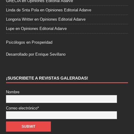
GRECIA
en
Opiniones Editorial Adarve
Linda de Snta Pola
en
Opiniones Editorial Adarve
Longoria Writter
en
Opiniones Editorial Adarve
Lupe
en
Opiniones Editorial Adarve
Psicólogos en Prosperidad
Desarrollado por Enrique Sevillano
Pulseras Elegantes para él y para ella.
¡SUSCRIBETE A REVISTAS GALERADAS!
Nombre
Correo electrónico*