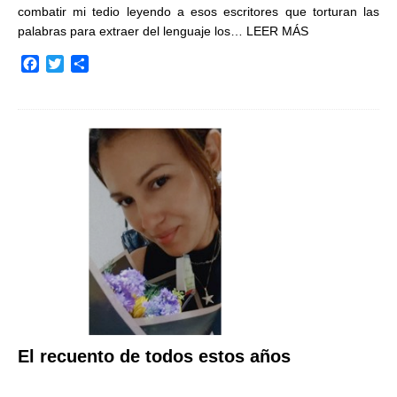
combatir mi tedio leyendo a esos escritores que torturan las
palabras para extraer del lenguaje los…
LEER MÁS
F
T
C
a
w
o
c
i
m
e
t
p
b
t
a
o
e
r
o
r
t
k
i
r
El recuento de todos estos años