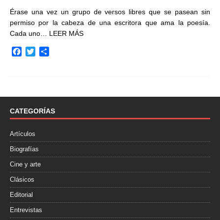
Érase una vez un grupo de versos libres que se pasean sin
permiso por la cabeza de una escritora que ama la poesía.
Cada uno…
LEER MÁS
F
T
C
a
w
o
c
i
m
e
t
p
b
t
a
o
e
r
o
r
t
CATEGORÍAS
k
i
r
Artículos
Biografías
Cine y arte
Clásicos
Editorial
Entrevistas