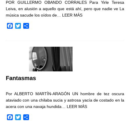
POR GUILLERMO OBANDO CORRALES Para Yirle Teresa
Leiva, en alusión a aquello que está ahí, pero que nadie ve La
música sacude los oídos de…
LEER MÁS
F
T
C
a
w
o
c
i
m
e
t
p
b
t
a
o
e
r
o
r
t
k
i
r
Fantasmas
Por ALBERTO MARTÍN-ARAGÓN UN hombre de tez oscura
ataviado con una chilaba sucia y astrosa yacía de costado en la
acera con una navaja hundida…
LEER MÁS
F
T
C
a
w
o
c
i
m