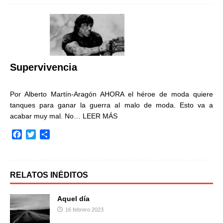
e
t
p
b
t
a
o
e
r
o
r
t
k
i
r
Supervivencia
Por Alberto Martín-Aragón AHORA el héroe de moda quiere
tanques para ganar la guerra al malo de moda. Esto va a
acabar muy mal. No…
LEER MÁS
F
T
C
a
w
o
c
i
m
e
t
p
b
t
a
RELATOS INÉDITOS
o
e
r
o
r
t
Aquel día
k
i
16 febrero 2023
r