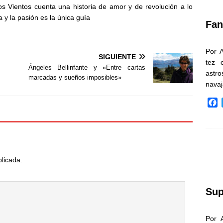
k
os Vientos cuenta una historia de amor y de revolución a lo
 y la pasión es la única guía
Fan
Por 
SIGUIENTE
tez 
Ángeles Bellinfante y «Entre cartas
astr
marcadas y sueños imposibles»
nava
F
a
c
e
b
o
blicada.
o
k
Sup
Por 