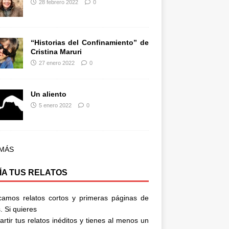
28 febrero 2022
0
“Historias del Confinamiento” de
Cristina Maruri
27 enero 2022
0
Un aliento
5 enero 2022
0
 MÁS
ÍA TUS RELATOS
camos relatos cortos y primeras páginas de
. Si quieres
rtir tus relatos inéditos y tienes al menos un