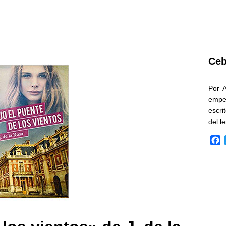
Ceb
Por 
empe
escri
del l
F
a
c
e
b
o
o
k