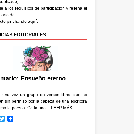
 publicado,
e a los requisitos de participación y rellena el
lario de
acto pinchando
aquí.
ICIAS EDITORIALES
mario: Ensueño eterno
e una vez un grupo de versos libres que se
n sin permiso por la cabeza de una escritora
ama la poesía. Cada uno…
LEER MÁS
T
C
w
o
i
m