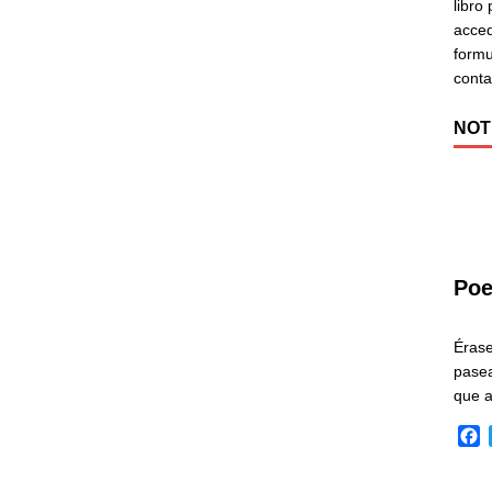
libro
acced
formu
cont
NOT
Poe
Éras
pasea
que 
F
a
c