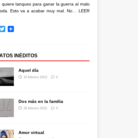
quiere tanques para ganar la guerra al malo
oda. Esto va a acabar muy mal. No…
LEER
T
C
w
o
i
m
t
p
t
a
ATOS INÉDITOS
e
r
r
t
Aquel día
i
16 febrero 2023
0
r
Dos más en la familia
28 febrero 2022
0
Amor virtual