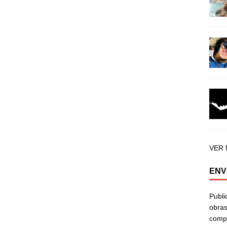
VER
ENV
Publi
obras
compa