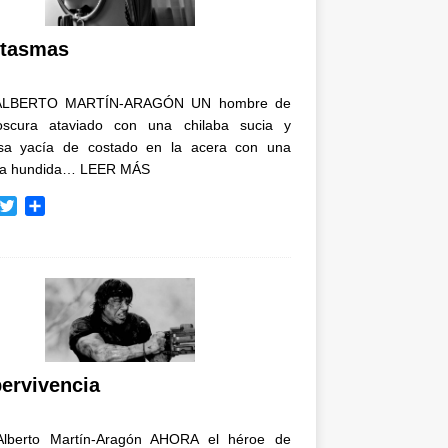
i
r
tasmas
ALBERTO MARTÍN-ARAGÓN UN hombre de
oscura ataviado con una chilaba sucia y
osa yacía de costado en la acera con una
ja hundida…
LEER MÁS
T
C
w
o
i
m
t
p
t
a
e
r
r
t
i
r
ervivencia
Alberto Martín-Aragón AHORA el héroe de