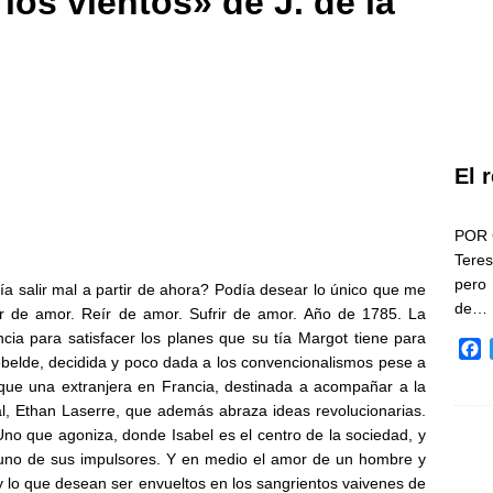
los vientos» de J. de la
El 
POR 
Teres
pero
a salir mal a partir de ahora? Podía desear lo único que me
de…
ar de amor. Reír de amor. Sufrir de amor. Año de 1785. La
cia para satisfacer los planes que su tía Margot tiene para
F
ebelde, decidida y poco dada a los convencionalismos pese a
a
 que una extranjera en Francia, destinada a acompañar a la
c
l, Ethan Laserre, que además abraza ideas revolucionarias.
e
o que agoniza, donde Isabel es el centro de la sociedad, y
b
o
uno de sus impulsores. Y en medio el amor de un hombre y
o
y lo que desean ser envueltos en los sangrientos vaivenes de