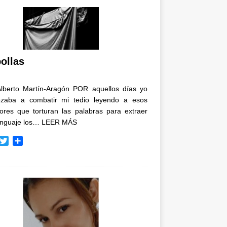
ollas
Alberto Martín-Aragón POR aquellos días yo
zaba a combatir mi tedio leyendo a esos
tores que torturan las palabras para extraer
enguaje los…
LEER MÁS
T
C
w
o
i
m
t
p
t
a
e
r
r
t
i
r