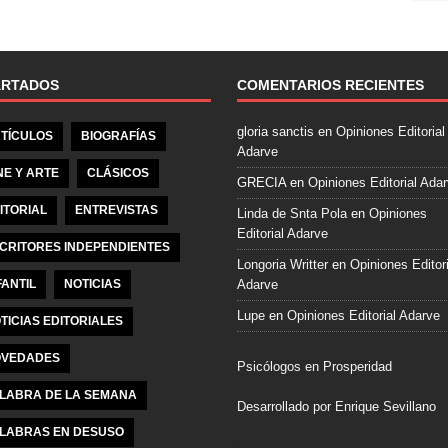
e
b
o
o
ARTADOS
COMENTARIOS RECIENTES
k
gloria sanctis
en
Opiniones Editorial
TÍCULOS
BIOGRAFÍAS
Adarve
NE Y ARTE
CLÁSICOS
GRECIA
en
Opiniones Editorial Ada
ITORIAL
ENTREVISTAS
Linda de Snta Pola
en
Opiniones
Editorial Adarve
CRITORES INDEPENDIENTES
Longoria Writter
en
Opiniones Editori
FANTIL
NOTICIAS
Adarve
Lupe
en
Opiniones Editorial Adarve
TICIAS EDITORIALES
VEDADES
Psicólogos en Prosperidad
LABRA DE LA SEMANA
Desarrollado por Enrique Sevillano
LABRAS EN DESUSO
Pulseras Elegantes para él y para el