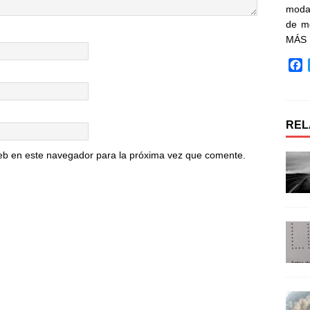
moda 
de m
MÁS
F
a
c
e
b
REL
o
o
eb en este navegador para la próxima vez que comente.
k