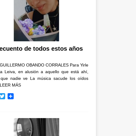
recuento de todos estos años
GUILLERMO OBANDO CORRALES Para Yirle
a Leiva, en alusión a aquello que está ahí,
 que nadie ve La música sacude los oídos
LEER MÁS
T
C
w
o
i
m
t
p
t
a
e
r
r
t