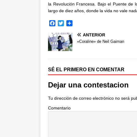
la Revolución Francesa. Bajo el Puente de l
largo de diez años, donde la vida no vale nada
F
T
C
a
w
o
ANTERIOR
c
i
m
e
t
p
«Coraline» de Neil Gaiman
b
t
a
o
e
r
o
r
t
k
i
SÉ EL PRIMERO EN COMENTAR
r
Dejar una contestacion
Tu dirección de correo electrónico no será pu
Comentario