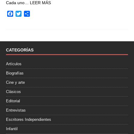
Cada uno…
LEER MÁS
F
T
C
a
w
o
c
i
m
e
t
p
b
t
a
o
e
r
o
r
t
CATEGORÍAS
k
i
r
Artículos
Biografías
Cine y arte
Clásicos
Editorial
Entrevistas
Escritores Independientes
Infantil