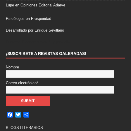
Lupe
en
Opiniones Editorial Adarve
Psicólogos en Prosperidad
Desarrollado por Enrique Sevillano
Pulseras Elegantes para él y para ella.
¡SUSCRIBETE A REVISTAS GALERADAS!
Nombre
Correo electrónico*
F
T
C
a
w
o
c
i
m
BLOGS LITERARIOS