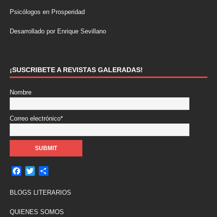
Psicólogos en Prosperidad
Desarrollado por Enrique Sevillano
Pulseras Elegantes para él y para ella.
¡SUSCRIBETE A REVISTAS GALERADAS!
Nombre
Correo electrónico*
F
T
C
a
w
o
c
i
m
BLOGS LITERARIOS
e
t
p
b
t
a
QUIENES SOMOS