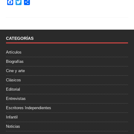
F
T
C
a
w
o
c
i
m
e
t
p
b
t
a
o
e
r
o
r
t
CATEGORÍAS
k
i
r
Artículos
Biografías
Cine y arte
Clásicos
Editorial
Entrevistas
Escritores Independientes
Infantil
Noticias