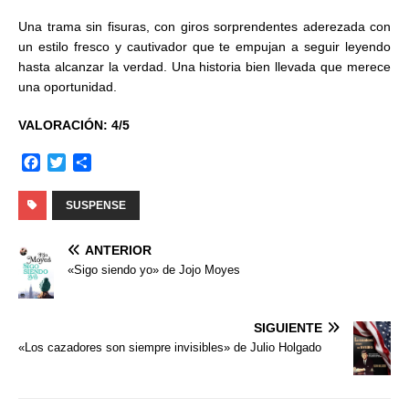
Una trama sin fisuras, con giros sorprendentes aderezada con
un estilo fresco y cautivador que te empujan a seguir leyendo
hasta alcanzar la verdad. Una historia bien llevada que merece
una oportunidad.
VALORACIÓN: 4/5
F
T
C
a
w
o
c
i
m
SUSPENSE
e
t
p
b
t
a
ANTERIOR
o
e
r
«Sigo siendo yo» de Jojo Moyes
o
r
t
k
i
r
SIGUIENTE
«Los cazadores son siempre invisibles» de Julio Holgado