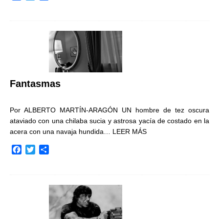
a
w
o
c
i
m
e
t
p
b
t
a
o
e
r
o
r
t
k
i
r
Fantasmas
Por ALBERTO MARTÍN-ARAGÓN UN hombre de tez oscura
ataviado con una chilaba sucia y astrosa yacía de costado en la
acera con una navaja hundida…
LEER MÁS
F
T
C
a
w
o
c
i
m
e
t
p
b
t
a
o
e
r
o
r
t
k
i