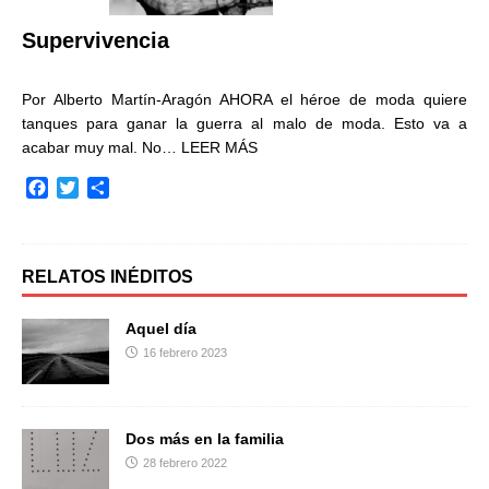
r
Supervivencia
Por Alberto Martín-Aragón AHORA el héroe de moda quiere
tanques para ganar la guerra al malo de moda. Esto va a
acabar muy mal. No…
LEER MÁS
F
T
C
a
w
o
c
i
m
e
t
p
b
t
a
RELATOS INÉDITOS
o
e
r
o
r
t
Aquel día
k
i
16 febrero 2023
r
Dos más en la familia
28 febrero 2022