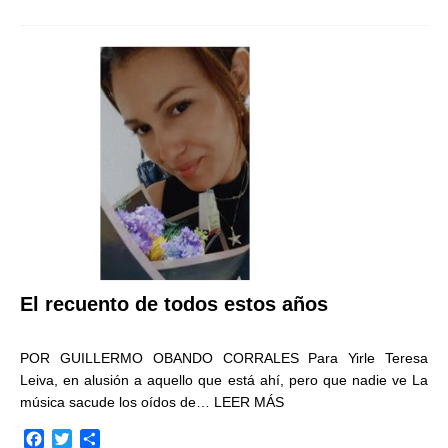
c
i
m
e
t
p
b
t
a
o
e
r
o
r
t
k
i
r
El recuento de todos estos años
POR GUILLERMO OBANDO CORRALES Para Yirle Teresa
Leiva, en alusión a aquello que está ahí, pero que nadie ve La
música sacude los oídos de…
LEER MÁS
F
T
C