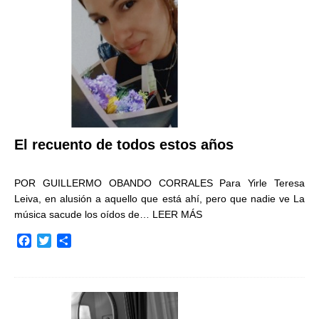
k
i
r
El recuento de todos estos años
POR GUILLERMO OBANDO CORRALES Para Yirle Teresa
Leiva, en alusión a aquello que está ahí, pero que nadie ve La
música sacude los oídos de…
LEER MÁS
F
T
C
a
w
o
c
i
m
e
t
p
b
t
a
o
e
r