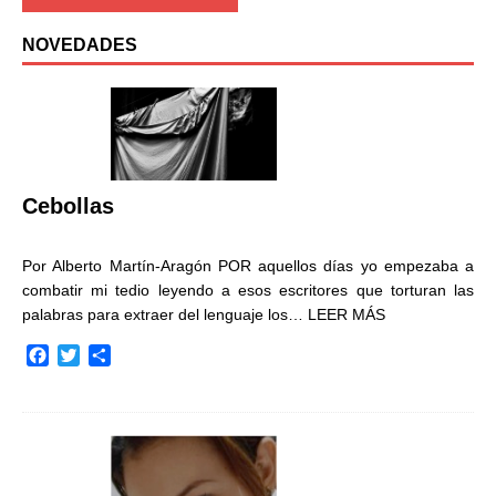
NOVEDADES
Cebollas
Por Alberto Martín-Aragón POR aquellos días yo empezaba a
combatir mi tedio leyendo a esos escritores que torturan las
palabras para extraer del lenguaje los…
LEER MÁS
F
T
C
a
w
o
c
i
m
e
t
p
b
t
a
o
e
r
o
r
t