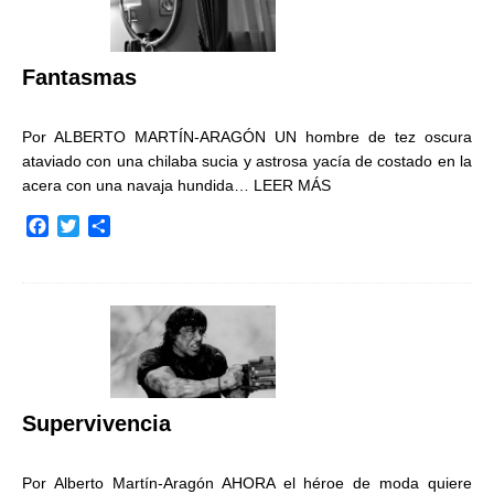
o
r
t
k
i
r
Fantasmas
Por ALBERTO MARTÍN-ARAGÓN UN hombre de tez oscura
ataviado con una chilaba sucia y astrosa yacía de costado en la
acera con una navaja hundida…
LEER MÁS
F
T
C
a
w
o
c
i
m
e
t
p
b
t
a
o
e
r
o
r
t
k
i
r
Supervivencia
Por Alberto Martín-Aragón AHORA el héroe de moda quiere