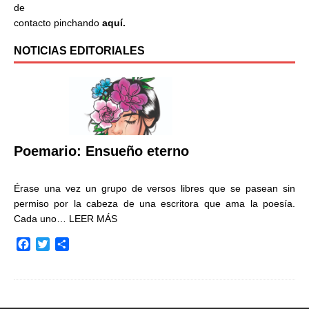
de
contacto pinchando
aquí.
NOTICIAS EDITORIALES
Poemario: Ensueño eterno
Érase una vez un grupo de versos libres que se pasean sin
permiso por la cabeza de una escritora que ama la poesía.
Cada uno…
LEER MÁS
F
T
C
a
w
o
c
i
m
e
t
p
b
t
a