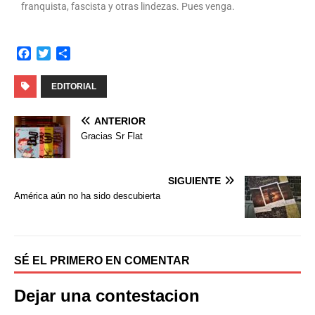
franquista, fascista y otras lindezas. Pues venga.
F
T
C
a
w
o
c
i
m
EDITORIAL
e
t
p
b
t
a
ANTERIOR
o
e
r
Gracias Sr Flat
o
r
t
k
i
r
SIGUIENTE
América aún no ha sido descubierta
SÉ EL PRIMERO EN COMENTAR
Dejar una contestacion