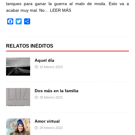
tanques para ganar la guerra al malo de moda. Esto va a
acabar muy mal. No…
LEER MÁS
F
T
C
a
w
o
c
i
m
e
t
p
b
t
a
RELATOS INÉDITOS
o
e
r
o
r
t
Aquel día
k
i
16 febrero 2023
r
Dos más en la familia
28 febrero 2022
Amor virtual
28 febrero 2022