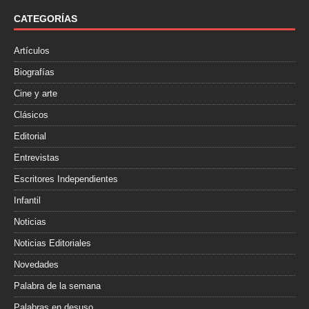
o
e
r
o
r
t
CATEGORÍAS
k
i
r
Artículos
Biografías
Cine y arte
Clásicos
Editorial
Entrevistas
Escritores Independientes
Infantil
Noticias
Noticias Editoriales
Novedades
Palabra de la semana
Palabras en desuso