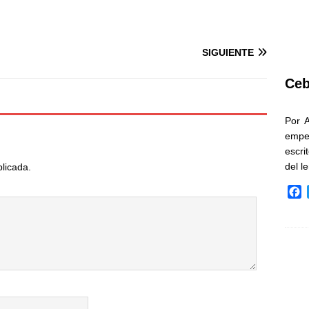
SIGUIENTE
Ceb
Por 
empe
escri
del l
blicada.
F
a
c
e
b
o
o
k