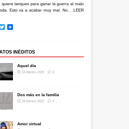
quiere tanques para ganar la guerra al malo
oda. Esto va a acabar muy mal. No…
LEER
T
C
w
o
i
m
t
p
t
a
ATOS INÉDITOS
e
r
r
t
Aquel día
i
16 febrero 2023
0
r
Dos más en la familia
28 febrero 2022
0
Amor virtual