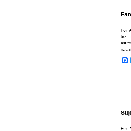
k
Fan
Por 
tez 
astr
nava
F
a
c
e
b
o
o
k
Sup
Por 