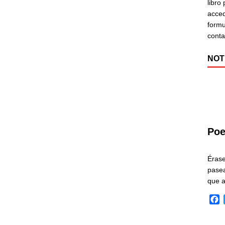
libro
acced
formu
cont
NOT
Poe
Éras
pasea
que 
F
a
c