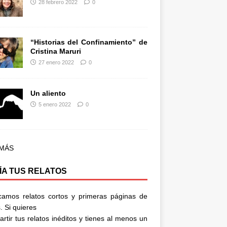
28 febrero 2022
0
“Historias del Confinamiento” de
Cristina Maruri
27 enero 2022
0
Un aliento
5 enero 2022
0
 MÁS
ÍA TUS RELATOS
camos relatos cortos y primeras páginas de
. Si quieres
rtir tus relatos inéditos y tienes al menos un