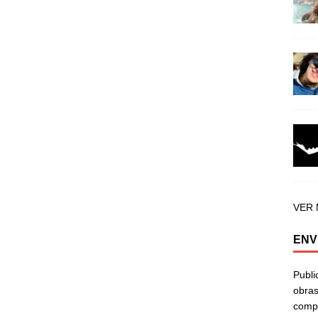
VER
ENV
Publi
obras
compa