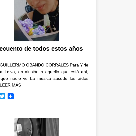
recuento de todos estos años
GUILLERMO OBANDO CORRALES Para Yirle
a Leiva, en alusión a aquello que está ahí,
 que nadie ve La música sacude los oídos
LEER MÁS
T
C
w
o
i
m
t
p
t
a
e
r
r
t