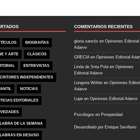
e
b
o
o
ARTADOS
COMENTARIOS RECIENTES
k
gloria sanctis
en
Opiniones Editorial
TÍCULOS
BIOGRAFÍAS
Adarve
NE Y ARTE
CLÁSICOS
GRECIA
en
Opiniones Editorial Ada
ITORIAL
ENTREVISTAS
Linda de Snta Pola
en
Opiniones
Editorial Adarve
CRITORES INDEPENDIENTES
Longoria Writter
en
Opiniones Editori
FANTIL
NOTICIAS
Adarve
Lupe
en
Opiniones Editorial Adarve
TICIAS EDITORIALES
VEDADES
Psicólogos en Prosperidad
LABRA DE LA SEMANA
Desarrollado por Enrique Sevillano
LABRAS EN DESUSO
Pulseras Elegantes para él y para el