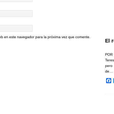
eb en este navegador para la próxima vez que comente.
El 
POR 
Teres
pero
de…
F
a
c
e
b
o
o