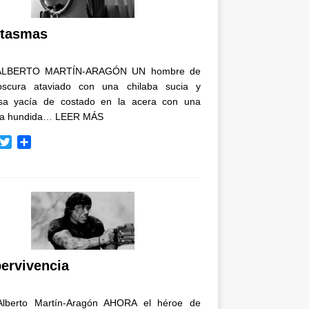
i
r
tasmas
ALBERTO MARTÍN-ARAGÓN UN hombre de
oscura ataviado con una chilaba sucia y
osa yacía de costado en la acera con una
ja hundida…
LEER MÁS
T
C
w
o
i
m
t
p
t
a
e
r
r
t
i
r
ervivencia
Alberto Martín-Aragón AHORA el héroe de