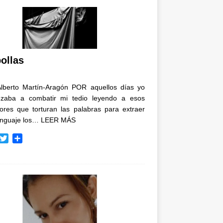
ollas
Alberto Martín-Aragón POR aquellos días yo
zaba a combatir mi tedio leyendo a esos
tores que torturan las palabras para extraer
enguaje los…
LEER MÁS
T
C
w
o
i
m
t
p
t
a
e
r
r
t
i
r