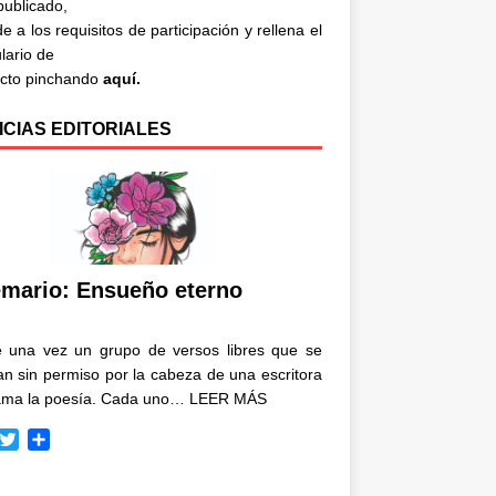
 publicado,
e a los requisitos de participación y rellena el
lario de
acto pinchando
aquí.
ICIAS EDITORIALES
mario: Ensueño eterno
e una vez un grupo de versos libres que se
n sin permiso por la cabeza de una escritora
ama la poesía. Cada uno…
LEER MÁS
T
C
w
o
i
m