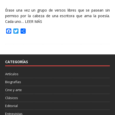
Érase una vez un grupo de versos libres que se pasean sin
permiso por la cabeza de una escritora que ama la poesía.
Cada uno…
LEER MÁS
F
T
C
a
w
o
c
i
m
e
t
p
b
t
a
o
e
r
o
r
t
CATEGORÍAS
k
i
r
Artículos
Biografías
Cine y arte
Clásicos
Editorial
Entrevistas