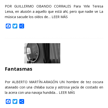
POR GUILLERMO OBANDO CORRALES Para Yirle Teresa
Leiva, en alusión a aquello que está ahí, pero que nadie ve La
música sacude los oídos de…
LEER MÁS
F
T
C
a
w
o
c
i
m
e
t
p
b
t
a
o
e
r
o
r
t
k
i
r
Fantasmas
Por ALBERTO MARTÍN-ARAGÓN UN hombre de tez oscura
ataviado con una chilaba sucia y astrosa yacía de costado en
la acera con una navaja hundida…
LEER MÁS
F
T
C
a
w
o