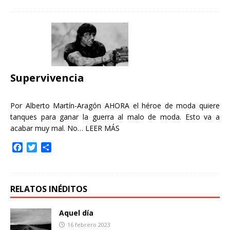
c
i
m
e
t
p
b
t
a
o
e
r
o
r
t
k
i
r
Supervivencia
Por Alberto Martín-Aragón AHORA el héroe de moda quiere
tanques para ganar la guerra al malo de moda. Esto va a
acabar muy mal. No…
LEER MÁS
F
T
C
a
w
o
c
i
m
e
t
p
b
t
a
RELATOS INÉDITOS
o
e
r
o
r
t
Aquel día
k
i
16 febrero 2023
r