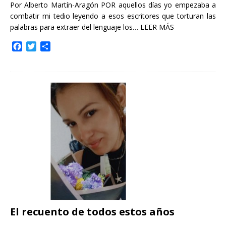
Por Alberto Martín-Aragón POR aquellos días yo empezaba a
combatir mi tedio leyendo a esos escritores que torturan las
palabras para extraer del lenguaje los…
LEER MÁS
F
T
C
a
w
o
c
i
m
e
t
p
b
t
a
o
e
r
o
r
t
k
i
r
El recuento de todos estos años