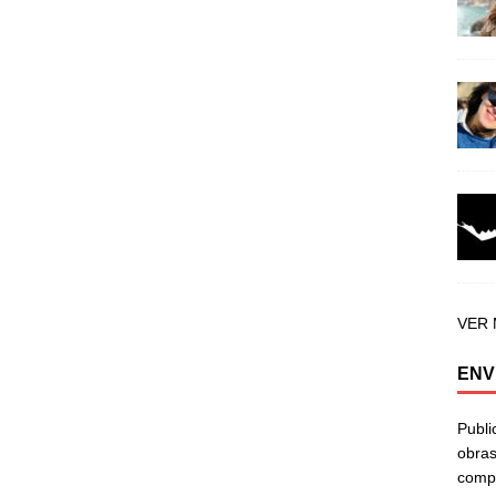
VER
ENV
Publi
obras
compa