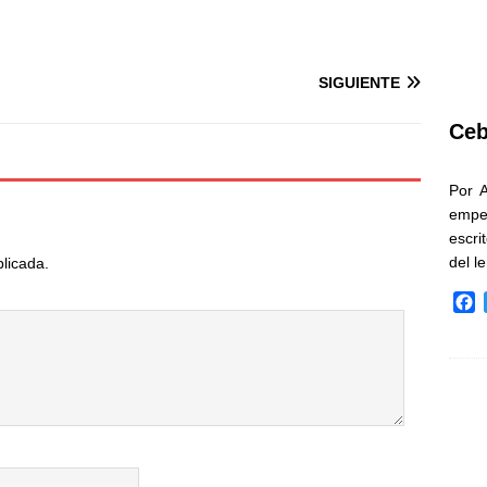
SIGUIENTE
Ceb
Por 
empe
escri
del l
blicada.
F
a
c
e
b
o
o
k