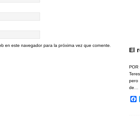
eb en este navegador para la próxima vez que comente.
El 
POR 
Teres
pero
de…
F
a
c
e
b
o
o