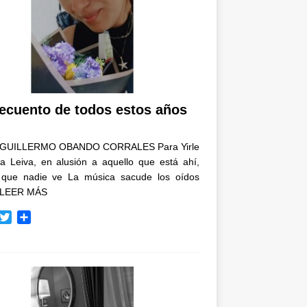
recuento de todos estos años
GUILLERMO OBANDO CORRALES Para Yirle
a Leiva, en alusión a aquello que está ahí,
 que nadie ve La música sacude los oídos
LEER MÁS
T
C
w
o
i
m
t
p
t
a
e
r
r
t