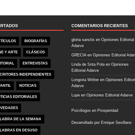
e
b
o
o
ARTADOS
COMENTARIOS RECIENTES
k
gloria sanctis
en
Opiniones Editorial
TÍCULOS
BIOGRAFÍAS
Adarve
NE Y ARTE
CLÁSICOS
GRECIA
en
Opiniones Editorial Ada
ITORIAL
ENTREVISTAS
Linda de Snta Pola
en
Opiniones
Editorial Adarve
CRITORES INDEPENDIENTES
Longoria Writter
en
Opiniones Editori
FANTIL
NOTICIAS
Adarve
Lupe
en
Opiniones Editorial Adarve
TICIAS EDITORIALES
VEDADES
Psicólogos en Prosperidad
LABRA DE LA SEMANA
Desarrollado por Enrique Sevillano
LABRAS EN DESUSO
Pulseras Elegantes para él y para el