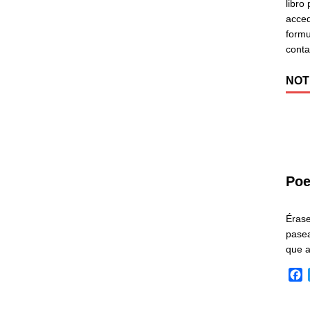
libro
acced
formu
cont
NOT
Poe
Éras
pasea
que 
F
a
c