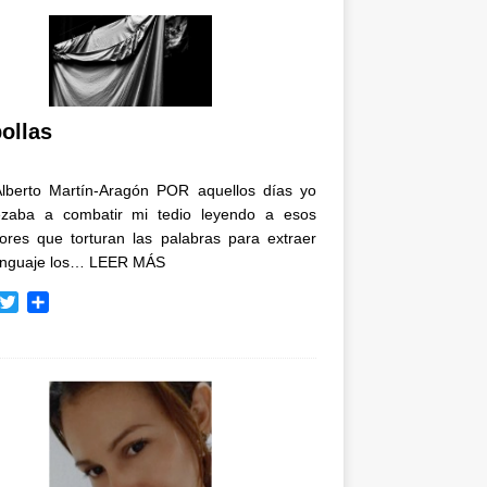
ollas
Alberto Martín-Aragón POR aquellos días yo
zaba a combatir mi tedio leyendo a esos
tores que torturan las palabras para extraer
enguaje los…
LEER MÁS
T
C
w
o
i
m
t
p
t
a
e
r
r
t
i
r