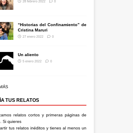
28 febrero 2022
0
“Historias del Confinamiento” de
Cristina Maruri
27 enero 2022
0
Un aliento
5 enero 2022
0
 MÁS
ÍA TUS RELATOS
camos relatos cortos y primeras páginas de
. Si quieres
rtir tus relatos inéditos y tienes al menos un