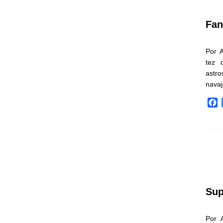
k
Fan
Por 
tez 
astr
nava
F
a
c
e
b
o
o
k
Sup
Por 