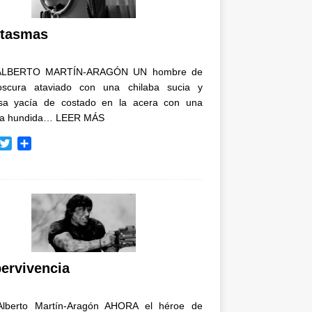
i
r
tasmas
ALBERTO MARTÍN-ARAGÓN UN hombre de
oscura ataviado con una chilaba sucia y
osa yacía de costado en la acera con una
ja hundida…
LEER MÁS
T
C
w
o
i
m
t
p
t
a
e
r
r
t
i
r
ervivencia
Alberto Martín-Aragón AHORA el héroe de