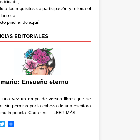
 publicado,
e a los requisitos de participación y rellena el
lario de
acto pinchando
aquí.
ICIAS EDITORIALES
mario: Ensueño eterno
e una vez un grupo de versos libres que se
n sin permiso por la cabeza de una escritora
ama la poesía. Cada uno…
LEER MÁS
T
C
w
o
i
m