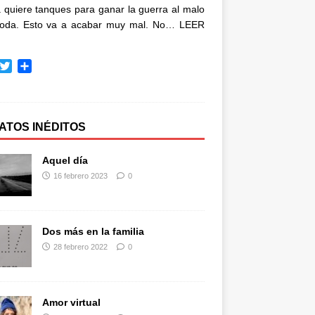
quiere tanques para ganar la guerra al malo
oda. Esto va a acabar muy mal. No…
LEER
T
C
w
o
i
m
t
p
t
a
ATOS INÉDITOS
e
r
r
t
Aquel día
i
16 febrero 2023
0
r
Dos más en la familia
28 febrero 2022
0
Amor virtual