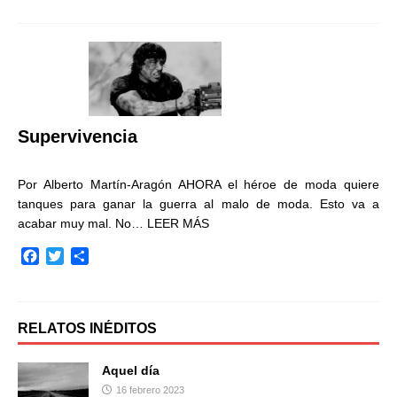
c
i
m
e
t
p
b
t
a
o
e
r
o
r
t
k
i
r
Supervivencia
Por Alberto Martín-Aragón AHORA el héroe de moda quiere
tanques para ganar la guerra al malo de moda. Esto va a
acabar muy mal. No…
LEER MÁS
F
T
C
a
w
o
c
i
m
e
t
p
b
t
a
RELATOS INÉDITOS
o
e
r
o
r
t
Aquel día
k
i
16 febrero 2023