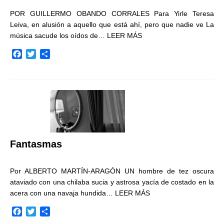
POR GUILLERMO OBANDO CORRALES Para Yirle Teresa
Leiva, en alusión a aquello que está ahí, pero que nadie ve La
música sacude los oídos de…
LEER MÁS
F
T
C
a
w
o
c
i
m
e
t
p
b
t
a
o
e
r
o
r
t
k
i
r
Fantasmas
Por ALBERTO MARTÍN-ARAGÓN UN hombre de tez oscura
ataviado con una chilaba sucia y astrosa yacía de costado en la
acera con una navaja hundida…
LEER MÁS
F
T
C
a
w
o