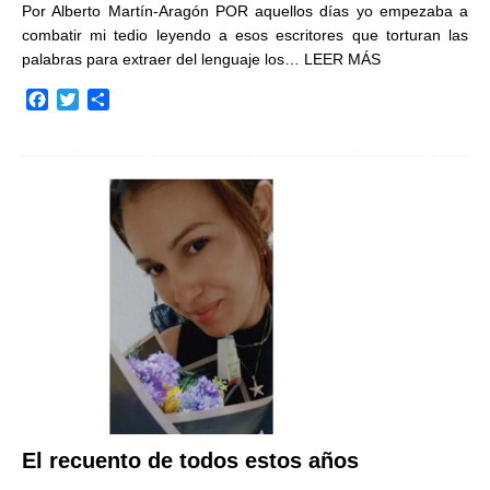
Por Alberto Martín-Aragón POR aquellos días yo empezaba a
combatir mi tedio leyendo a esos escritores que torturan las
palabras para extraer del lenguaje los…
LEER MÁS
F
T
C
a
w
o
c
i
m
e
t
p
b
t
a
o
e
r
o
r
t
k
i
r
El recuento de todos estos años