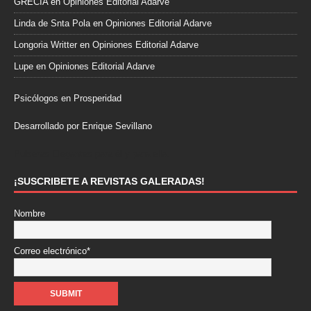
GRECIA
en
Opiniones Editorial Adarve
Linda de Snta Pola
en
Opiniones Editorial Adarve
Longoria Writter
en
Opiniones Editorial Adarve
Lupe
en
Opiniones Editorial Adarve
Psicólogos en Prosperidad
Desarrollado por Enrique Sevillano
Pulseras Elegantes para él y para ella.
¡SUSCRIBETE A REVISTAS GALERADAS!
Nombre
Correo electrónico*