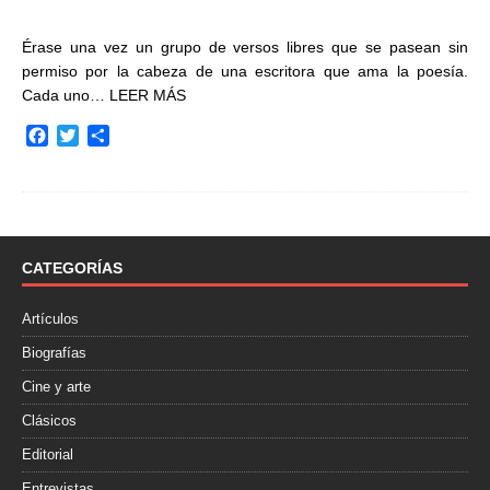
Érase una vez un grupo de versos libres que se pasean sin
permiso por la cabeza de una escritora que ama la poesía.
Cada uno…
LEER MÁS
F
T
C
a
w
o
c
i
m
e
t
p
b
t
a
o
e
r
o
r
t
CATEGORÍAS
k
i
r
Artículos
Biografías
Cine y arte
Clásicos
Editorial
Entrevistas