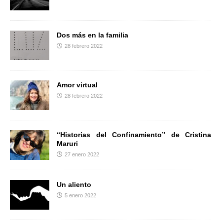
r
Dos más en la familia
28 febrero 2022
Amor virtual
28 febrero 2022
“Historias del Confinamiento” de Cristina
Maruri
27 enero 2022
Un aliento
5 enero 2022