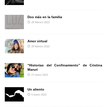
r
Dos más en la familia
28 febrero 2022
Amor virtual
28 febrero 2022
“Historias del Confinamiento” de Cristina
Maruri
27 enero 2022
Un aliento
5 enero 2022