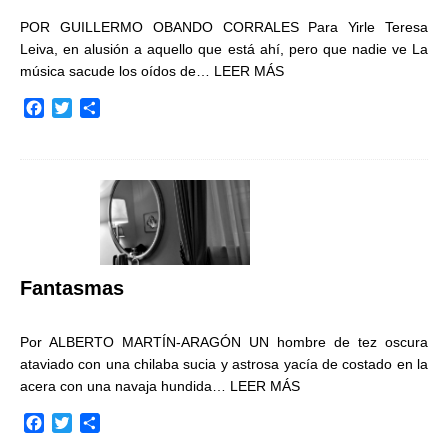
POR GUILLERMO OBANDO CORRALES Para Yirle Teresa
Leiva, en alusión a aquello que está ahí, pero que nadie ve La
música sacude los oídos de…
LEER MÁS
F
T
C
a
w
o
c
i
m
e
t
p
b
t
a
o
e
r
o
r
t
k
i
r
Fantasmas
Por ALBERTO MARTÍN-ARAGÓN UN hombre de tez oscura
ataviado con una chilaba sucia y astrosa yacía de costado en la
acera con una navaja hundida…
LEER MÁS
F
T
C
a
w
o