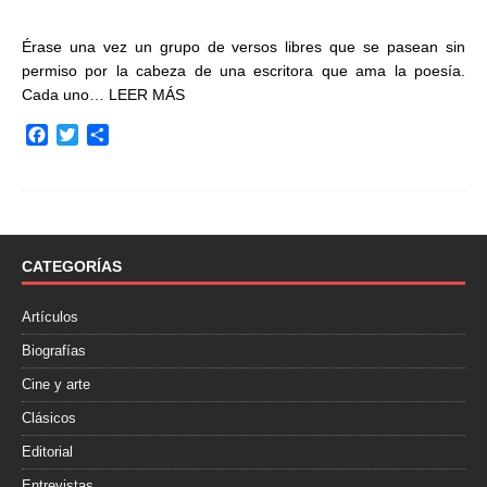
Érase una vez un grupo de versos libres que se pasean sin
permiso por la cabeza de una escritora que ama la poesía.
Cada uno…
LEER MÁS
F
T
C
a
w
o
c
i
m
e
t
p
b
t
a
o
e
r
o
r
t
CATEGORÍAS
k
i
r
Artículos
Biografías
Cine y arte
Clásicos
Editorial
Entrevistas