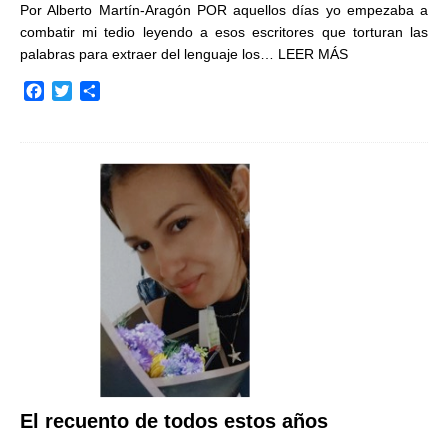
Por Alberto Martín-Aragón POR aquellos días yo empezaba a
combatir mi tedio leyendo a esos escritores que torturan las
palabras para extraer del lenguaje los…
LEER MÁS
F
T
C
a
w
o
c
i
m
e
t
p
b
t
a
o
e
r
o
r
t
k
i
r
El recuento de todos estos años