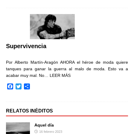
c
i
m
e
t
p
b
t
a
o
e
r
o
r
t
k
i
r
Supervivencia
Por Alberto Martín-Aragón AHORA el héroe de moda quiere
tanques para ganar la guerra al malo de moda. Esto va a
acabar muy mal. No…
LEER MÁS
F
T
C
a
w
o
c
i
m
e
t
p
b
t
a
RELATOS INÉDITOS
o
e
r
o
r
t
Aquel día
k
i
16 febrero 2023