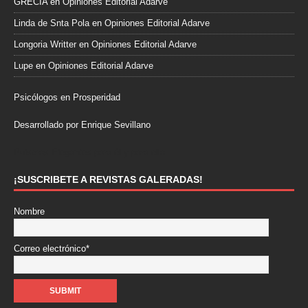
GRECIA
en
Opiniones Editorial Adarve
Linda de Snta Pola
en
Opiniones Editorial Adarve
Longoria Writter
en
Opiniones Editorial Adarve
Lupe
en
Opiniones Editorial Adarve
Psicólogos en Prosperidad
Desarrollado por Enrique Sevillano
Pulseras Elegantes para él y para ella.
¡SUSCRIBETE A REVISTAS GALERADAS!
Nombre
Correo electrónico*