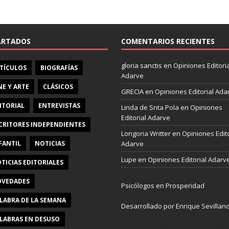
e
b
o
o
ARTADOS
COMENTARIOS RECIENTES
k
gloria sanctis
en
Opiniones Editoria
TÍCULOS
BIOGRAFÍAS
Adarve
NE Y ARTE
CLÁSICOS
GRECIA
en
Opiniones Editorial Ada
ITORIAL
ENTREVISTAS
Linda de Snta Pola
en
Opiniones
Editorial Adarve
CRITORES INDEPENDIENTES
Longoria Writter
en
Opiniones Edito
FANTIL
NOTICIAS
Adarve
Lupe
en
Opiniones Editorial Adarv
TICIAS EDITORIALES
VEDADES
Psicólogos en Prosperidad
LABRA DE LA SEMANA
Desarrollado por Enrique Sevillan
LABRAS EN DESUSO
Pulseras Elegantes para él y para e