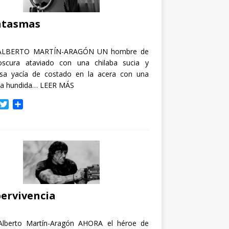
i
r
ntasmas
ALBERTO MARTÍN-ARAGÓN UN hombre de
oscura ataviado con una chilaba sucia y
osa yacía de costado en la acera con una
ja hundida…
LEER MÁS
T
C
w
o
i
m
t
p
t
a
e
r
r
t
i
r
ervivencia
Alberto Martín-Aragón AHORA el héroe de