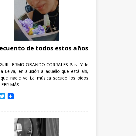
recuento de todos estos años
GUILLERMO OBANDO CORRALES Para Yirle
a Leiva, en alusión a aquello que está ahí,
 que nadie ve La música sacude los oídos
LEER MÁS
T
C
w
o
i
m
t
p
t
a
e
r
r
t