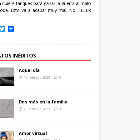
quiere tanques para ganar la guerra al malo
oda. Esto va a acabar muy mal. No…
LEER
T
C
w
o
i
m
t
p
t
a
ATOS INÉDITOS
e
r
r
t
Aquel día
i
16 febrero 2023
0
r
Dos más en la familia
28 febrero 2022
0
Amor virtual