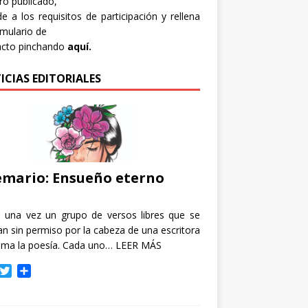
bro publicado,
e a los requisitos de participación y rellena
rmulario de
acto pinchando
aquí.
ICIAS EDITORIALES
mario: Ensueño eterno
e una vez un grupo de versos libres que se
n sin permiso por la cabeza de una escritora
ama la poesía. Cada uno…
LEER MÁS
T
C
w
o
i
m