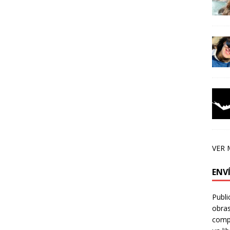
VER 
ENV
Publi
obras
compa