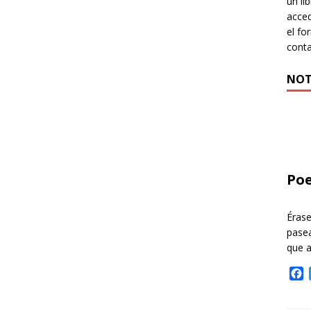
un li
acced
el fo
cont
NOT
Poe
Éras
pasea
que 
F
a
c