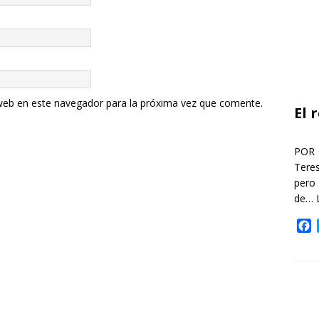
web en este navegador para la próxima vez que comente.
El 
POR 
Teres
pero
de…
F
a
c
e
b
o
o