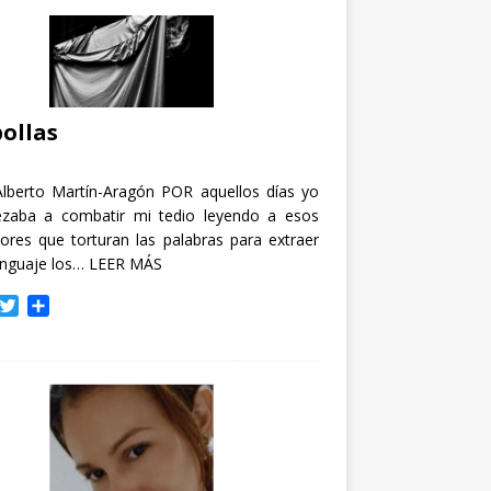
ollas
Alberto Martín-Aragón POR aquellos días yo
zaba a combatir mi tedio leyendo a esos
tores que torturan las palabras para extraer
enguaje los…
LEER MÁS
T
C
w
o
i
m
t
p
t
a
e
r
r
t
i
r