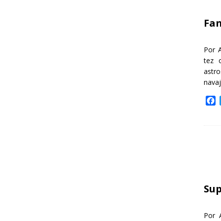
k
Fa
Por 
tez 
astr
nava
F
a
c
e
b
o
o
k
Sup
Por 