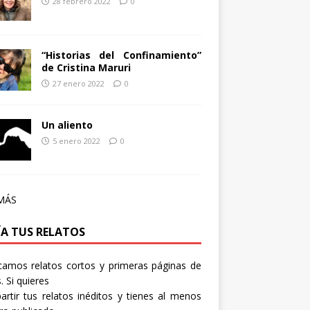
28 febrero 2022
0
“Historias del Confinamiento”
de Cristina Maruri
27 enero 2022
0
Un aliento
5 enero 2022
0
MÁS
ÍA TUS RELATOS
camos relatos cortos y primeras páginas de
. Si quieres
rtir tus relatos inéditos y tienes al menos