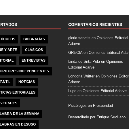
e
b
o
o
ARTADOS
COMENTARIOS RECIENTES
k
gloria sanctis
en
Opiniones Editorial
TÍCULOS
BIOGRAFÍAS
Adarve
NE Y ARTE
CLÁSICOS
GRECIA
en
Opiniones Editorial Ada
ITORIAL
ENTREVISTAS
Linda de Snta Pola
en
Opiniones
Editorial Adarve
CRITORES INDEPENDIENTES
Longoria Writter
en
Opiniones Editori
FANTIL
NOTICIAS
Adarve
Lupe
en
Opiniones Editorial Adarve
TICIAS EDITORIALES
VEDADES
Psicólogos en Prosperidad
LABRA DE LA SEMANA
Desarrollado por Enrique Sevillano
LABRAS EN DESUSO
Pulseras Elegantes para él y para el