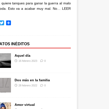
quiere tanques para ganar la guerra al malo
oda. Esto va a acabar muy mal. No…
LEER
T
C
w
o
i
m
t
p
t
a
ATOS INÉDITOS
e
r
r
t
Aquel día
i
16 febrero 2023
0
r
Dos más en la familia
28 febrero 2022
0
Amor virtual