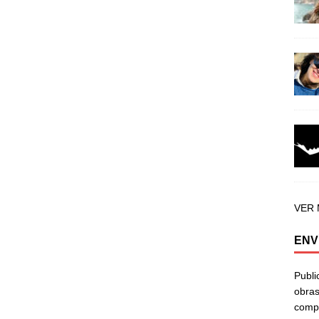
VER
ENV
Publi
obras
compa