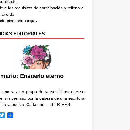
 publicado,
e a los requisitos de participación y rellena el
lario de
acto pinchando
aquí.
ICIAS EDITORIALES
mario: Ensueño eterno
e una vez un grupo de versos libres que se
n sin permiso por la cabeza de una escritora
ama la poesía. Cada uno…
LEER MÁS
T
C
w
o
i
m