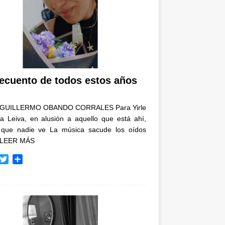
recuento de todos estos años
GUILLERMO OBANDO CORRALES Para Yirle
a Leiva, en alusión a aquello que está ahí,
 que nadie ve La música sacude los oídos
LEER MÁS
T
C
w
o
i
m
t
p
t
a
e
r
r
t