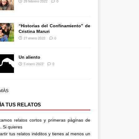
28 febrero 2022
0
“Historias del Confinamiento” de
Cristina Maruri
27 enero 2022
0
Un aliento
5 enero 2022
0
 MÁS
ÍA TUS RELATOS
camos relatos cortos y primeras páginas de
. Si quieres
rtir tus relatos inéditos y tienes al menos un