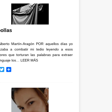
ollas
Alberto Martín-Aragón POR aquellos días yo
zaba a combatir mi tedio leyendo a esos
tores que torturan las palabras para extraer
enguaje los…
LEER MÁS
T
C
w
o
i
m
t
p
t
a
e
r
r
t
i
r