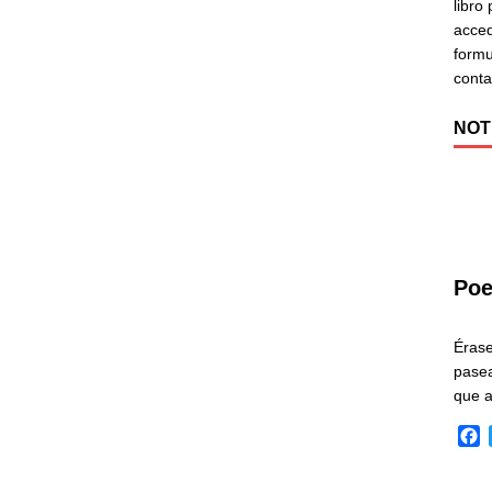
libro
acced
formu
cont
NOT
Poe
Éras
pasea
que 
F
a
c