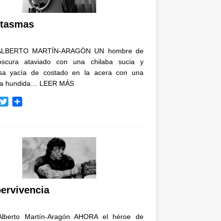
i
r
tasmas
ALBERTO MARTÍN-ARAGÓN UN hombre de
oscura ataviado con una chilaba sucia y
osa yacía de costado en la acera con una
ja hundida…
LEER MÁS
T
C
w
o
i
m
t
p
t
a
e
r
r
t
i
r
ervivencia
Alberto Martín-Aragón AHORA el héroe de