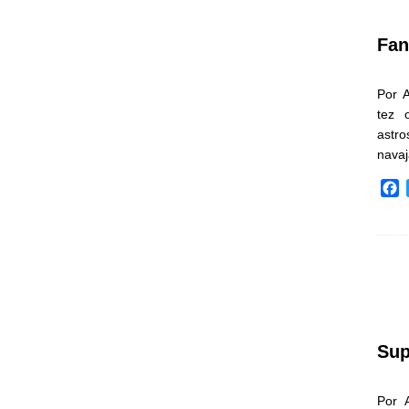
k
Fan
Por 
tez 
astr
nava
F
a
c
e
b
o
o
k
Sup
Por 