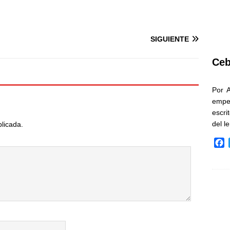
SIGUIENTE
Ceb
Por 
empe
escri
del l
blicada.
F
a
c
e
b
o
o
k