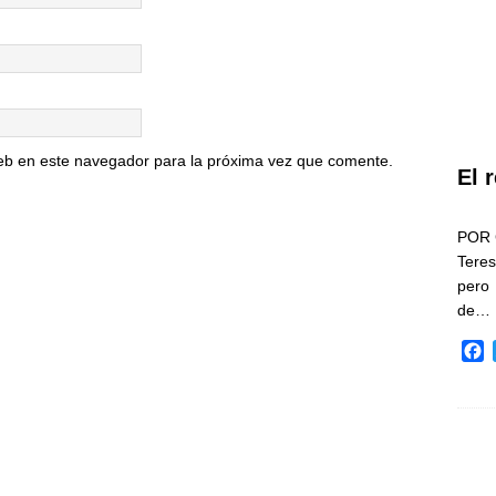
eb en este navegador para la próxima vez que comente.
El 
POR 
Teres
pero
de…
F
a
c
e
b
o
o