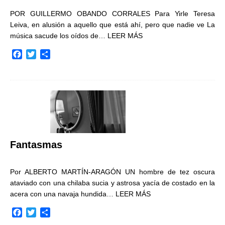
POR GUILLERMO OBANDO CORRALES Para Yirle Teresa
Leiva, en alusión a aquello que está ahí, pero que nadie ve La
música sacude los oídos de…
LEER MÁS
F
T
C
a
w
o
c
i
m
e
t
p
b
t
a
o
e
r
o
r
t
k
i
r
Fantasmas
Por ALBERTO MARTÍN-ARAGÓN UN hombre de tez oscura
ataviado con una chilaba sucia y astrosa yacía de costado en la
acera con una navaja hundida…
LEER MÁS
F
T
C
a
w
o