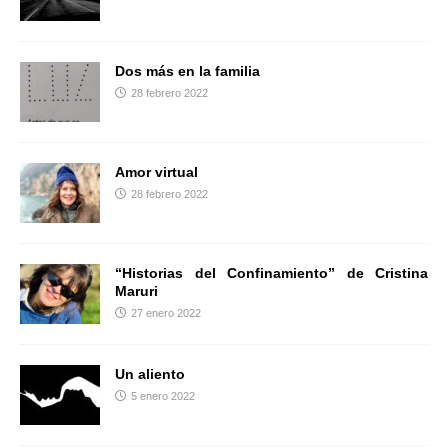
r
Dos más en la familia
28 febrero 2022
Amor virtual
28 febrero 2022
“Historias del Confinamiento” de Cristina
Maruri
27 enero 2022
Un aliento
5 enero 2022