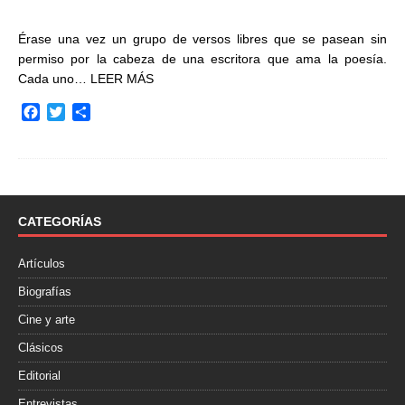
Érase una vez un grupo de versos libres que se pasean sin
permiso por la cabeza de una escritora que ama la poesía.
Cada uno…
LEER MÁS
F
T
C
a
w
o
c
i
m
e
t
p
b
t
a
o
e
r
o
r
t
CATEGORÍAS
k
i
r
Artículos
Biografías
Cine y arte
Clásicos
Editorial
Entrevistas