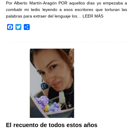
Por Alberto Martín-Aragón POR aquellos días yo empezaba a
combatir mi tedio leyendo a esos escritores que torturan las
palabras para extraer del lenguaje los…
LEER MÁS
F
T
C
a
w
o
c
i
m
e
t
p
b
t
a
o
e
r
o
r
t
k
i
r
El recuento de todos estos años