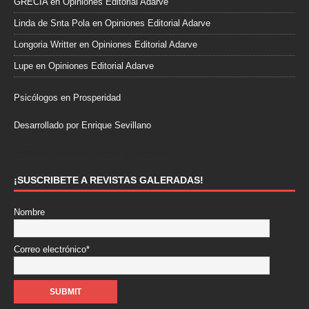
GRECIA
en
Opiniones Editorial Adarve
Linda de Snta Pola
en
Opiniones Editorial Adarve
Longoria Writter
en
Opiniones Editorial Adarve
Lupe
en
Opiniones Editorial Adarve
Psicólogos en Prosperidad
Desarrollado por Enrique Sevillano
Pulseras Elegantes para él y para ella.
¡SUSCRIBETE A REVISTAS GALERADAS!
Nombre
Correo electrónico*