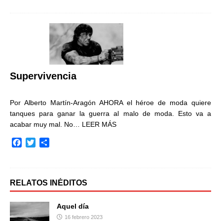
c
i
m
e
t
p
b
t
a
o
e
r
o
r
t
k
i
r
Supervivencia
Por Alberto Martín-Aragón AHORA el héroe de moda quiere
tanques para ganar la guerra al malo de moda. Esto va a
acabar muy mal. No…
LEER MÁS
F
T
C
a
w
o
c
i
m
e
t
p
b
t
a
RELATOS INÉDITOS
o
e
r
o
r
t
Aquel día
k
i
16 febrero 2023