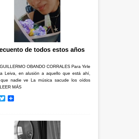
recuento de todos estos años
GUILLERMO OBANDO CORRALES Para Yirle
a Leiva, en alusión a aquello que está ahí,
 que nadie ve La música sacude los oídos
LEER MÁS
T
C
w
o
i
m
t
p
t
a
e
r
r
t