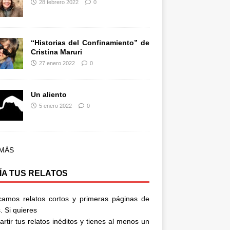
28 febrero 2022
0
“Historias del Confinamiento” de
Cristina Maruri
27 enero 2022
0
Un aliento
5 enero 2022
0
 MÁS
ÍA TUS RELATOS
camos relatos cortos y primeras páginas de
. Si quieres
rtir tus relatos inéditos y tienes al menos un