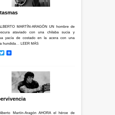
i
r
tasmas
ALBERTO MARTÍN-ARAGÓN UN hombre de
oscura ataviado con una chilaba sucia y
osa yacía de costado en la acera con una
ja hundida…
LEER MÁS
T
C
w
o
i
m
t
p
t
a
e
r
r
t
i
r
ervivencia
Alberto Martín-Aragón AHORA el héroe de