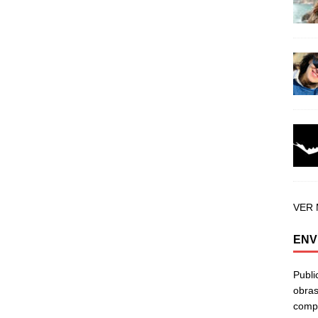
VER
ENV
Publi
obras
compa