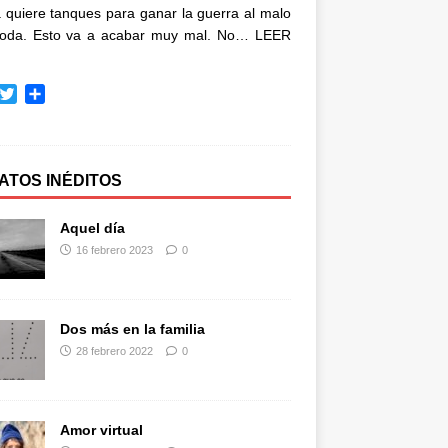
quiere tanques para ganar la guerra al malo
oda. Esto va a acabar muy mal. No…
LEER
T
C
w
o
i
m
t
p
t
a
ATOS INÉDITOS
e
r
r
t
Aquel día
i
16 febrero 2023
0
r
Dos más en la familia
28 febrero 2022
0
Amor virtual