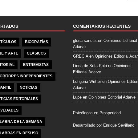
e
b
o
o
ARTADOS
COMENTARIOS RECIENTES
k
gloria sanctis
en
Opiniones Editorial
TÍCULOS
BIOGRAFÍAS
Adarve
NE Y ARTE
CLÁSICOS
GRECIA
en
Opiniones Editorial Ada
ITORIAL
ENTREVISTAS
Linda de Snta Pola
en
Opiniones
Editorial Adarve
CRITORES INDEPENDIENTES
Longoria Writter
en
Opiniones Editori
FANTIL
NOTICIAS
Adarve
Lupe
en
Opiniones Editorial Adarve
TICIAS EDITORIALES
VEDADES
Psicólogos en Prosperidad
LABRA DE LA SEMANA
Desarrollado por Enrique Sevillano
LABRAS EN DESUSO
Pulseras Elegantes para él y para el