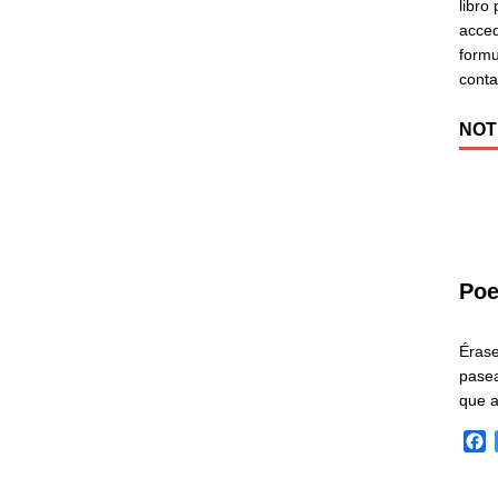
libro
acced
formu
cont
NOT
Poe
Éras
pasea
que 
F
a
c