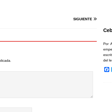
SIGUIENTE
Ceb
Por 
empe
escri
del l
blicada.
F
a
c
e
b
o
o
k