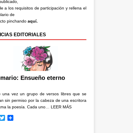
 publicado,
e a los requisitos de participación y rellena el
lario de
acto pinchando
aquí.
ICIAS EDITORIALES
mario: Ensueño eterno
e una vez un grupo de versos libres que se
n sin permiso por la cabeza de una escritora
ama la poesía. Cada uno…
LEER MÁS
T
C
w
o
i
m