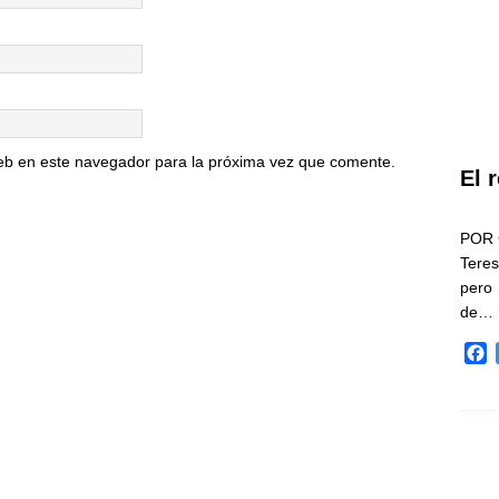
eb en este navegador para la próxima vez que comente.
El 
POR 
Teres
pero
de…
F
a
c
e
b
o
o