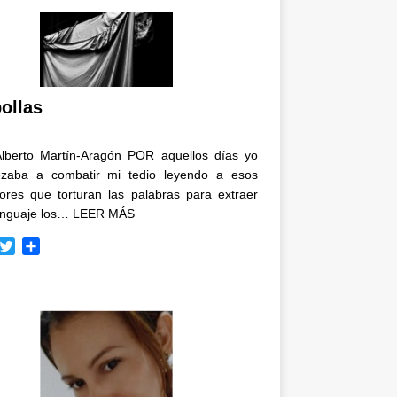
ollas
Alberto Martín-Aragón POR aquellos días yo
zaba a combatir mi tedio leyendo a esos
tores que torturan las palabras para extraer
enguaje los…
LEER MÁS
T
C
w
o
i
m
t
p
t
a
e
r
r
t
i
r