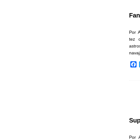
k
Fan
Por 
tez 
astr
nava
F
a
c
e
b
o
o
k
Sup
Por 