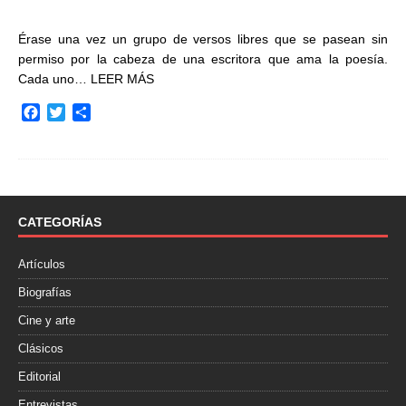
Érase una vez un grupo de versos libres que se pasean sin
permiso por la cabeza de una escritora que ama la poesía.
Cada uno…
LEER MÁS
F
T
C
a
w
o
c
i
m
e
t
p
b
t
a
o
e
r
o
r
t
CATEGORÍAS
k
i
r
Artículos
Biografías
Cine y arte
Clásicos
Editorial
Entrevistas