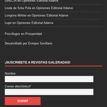
GRECIA
en
Opiniones Editorial Adarve
Linda de Snta Pola
en
Opiniones Editorial Adarve
Longoria Writter
en
Opiniones Editorial Adarve
Lupe
en
Opiniones Editorial Adarve
Psicólogos en Prosperidad
Desarrollado por Enrique Sevillano
Pulseras Elegantes para él y para ella.
¡SUSCRIBETE A REVISTAS GALERADAS!
Nombre
Correo electrónico*