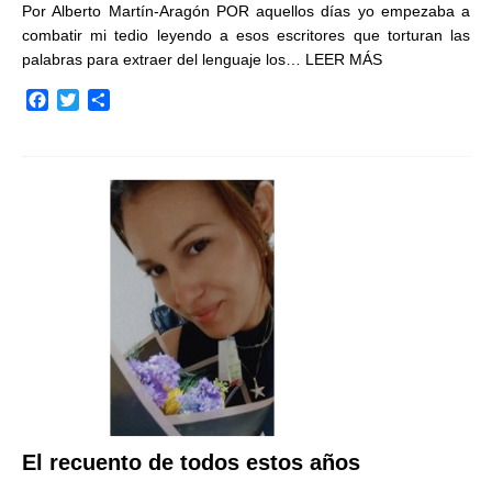
Por Alberto Martín-Aragón POR aquellos días yo empezaba a
combatir mi tedio leyendo a esos escritores que torturan las
palabras para extraer del lenguaje los…
LEER MÁS
F
T
C
a
w
o
c
i
m
e
t
p
b
t
a
o
e
r
o
r
t
k
i
r
El recuento de todos estos años