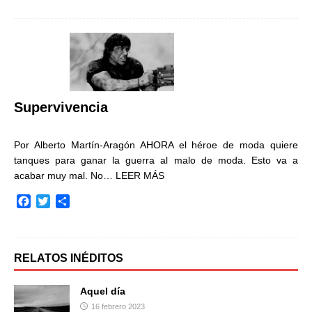
c
i
m
e
t
p
b
t
a
o
e
r
o
r
t
k
i
r
Supervivencia
Por Alberto Martín-Aragón AHORA el héroe de moda quiere
tanques para ganar la guerra al malo de moda. Esto va a
acabar muy mal. No…
LEER MÁS
F
T
C
a
w
o
c
i
m
e
t
p
b
t
a
RELATOS INÉDITOS
o
e
r
o
r
t
Aquel día
k
i
16 febrero 2023