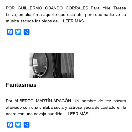
POR GUILLERMO OBANDO CORRALES Para Yirle Teresa
Leiva, en alusión a aquello que está ahí, pero que nadie ve La
música sacude los oídos de…
LEER MÁS
F
T
C
a
w
o
c
i
m
e
t
p
b
t
a
o
e
r
o
r
t
k
i
r
Fantasmas
Por ALBERTO MARTÍN-ARAGÓN UN hombre de tez oscura
ataviado con una chilaba sucia y astrosa yacía de costado en la
acera con una navaja hundida…
LEER MÁS
F
T
C
a
w
o