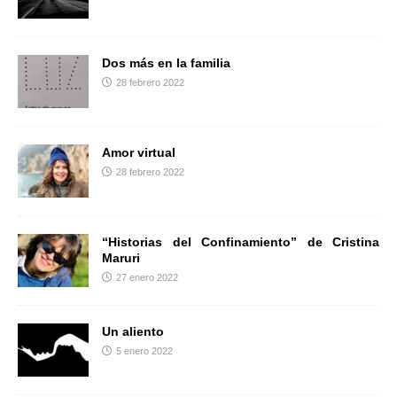
r
Dos más en la familia
28 febrero 2022
Amor virtual
28 febrero 2022
“Historias del Confinamiento” de Cristina
Maruri
27 enero 2022
Un aliento
5 enero 2022