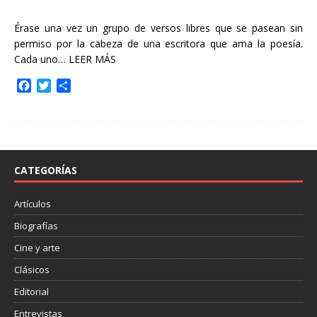
Érase una vez un grupo de versos libres que se pasean sin
permiso por la cabeza de una escritora que ama la poesía.
Cada uno…
LEER MÁS
F
T
C
a
w
o
c
i
m
e
t
p
b
t
a
o
e
r
o
r
t
CATEGORÍAS
k
i
r
Artículos
Biografías
Cine y arte
Clásicos
Editorial
Entrevistas