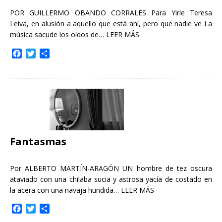
POR GUILLERMO OBANDO CORRALES Para Yirle Teresa
Leiva, en alusión a aquello que está ahí, pero que nadie ve La
música sacude los oídos de…
LEER MÁS
F
T
C
a
w
o
c
i
m
e
t
p
b
t
a
o
e
r
o
r
t
k
i
r
Fantasmas
Por ALBERTO MARTÍN-ARAGÓN UN hombre de tez oscura
ataviado con una chilaba sucia y astrosa yacía de costado en
la acera con una navaja hundida…
LEER MÁS
F
T
C
a
w
o