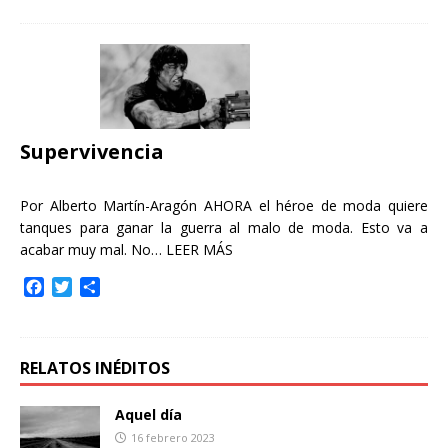
c
i
m
e
t
p
b
t
a
o
e
r
o
r
t
k
i
r
Supervivencia
Por Alberto Martín-Aragón AHORA el héroe de moda quiere
tanques para ganar la guerra al malo de moda. Esto va a
acabar muy mal. No…
LEER MÁS
F
T
C
a
w
o
c
i
m
e
t
p
b
t
a
RELATOS INÉDITOS
o
e
r
o
r
t
Aquel día
k
i
16 febrero 2023
r