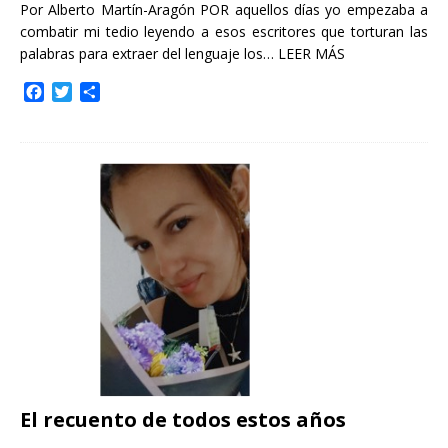
Por Alberto Martín-Aragón POR aquellos días yo empezaba a
combatir mi tedio leyendo a esos escritores que torturan las
palabras para extraer del lenguaje los…
LEER MÁS
F
T
C
a
w
o
c
i
m
e
t
p
b
t
a
o
e
r
o
r
t
k
i
r
El recuento de todos estos años