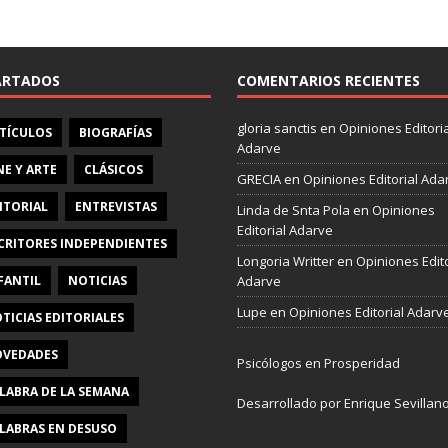
e
b
o
o
ARTADOS
COMENTARIOS RECIENTES
k
gloria sanctis
en
Opiniones Editoria
TÍCULOS
BIOGRAFÍAS
Adarve
NE Y ARTE
CLÁSICOS
GRECIA
en
Opiniones Editorial Ada
ITORIAL
ENTREVISTAS
Linda de Snta Pola
en
Opiniones
Editorial Adarve
CRITORES INDEPENDIENTES
Longoria Writter
en
Opiniones Edito
FANTIL
NOTICIAS
Adarve
Lupe
en
Opiniones Editorial Adarv
TICIAS EDITORIALES
VEDADES
Psicólogos en Prosperidad
LABRA DE LA SEMANA
Desarrollado por Enrique Sevillan
LABRAS EN DESUSO
Pulseras Elegantes para él y para e