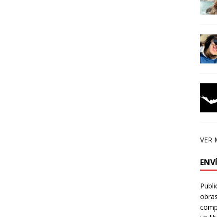
VER 
ENV
Publi
obras
compa