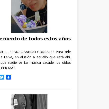
recuento de todos estos años
GUILLERMO OBANDO CORRALES Para Yirle
a Leiva, en alusión a aquello que está ahí,
 que nadie ve La música sacude los oídos
LEER MÁS
T
C
w
o
i
m
t
p
t
a
e
r
r
t