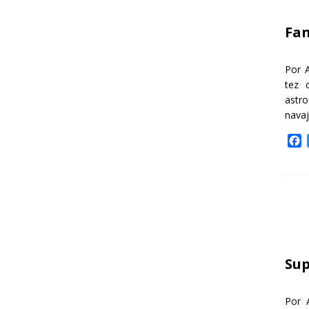
k
Fa
Por 
tez 
astr
nava
F
a
c
e
b
o
o
k
Sup
Por 