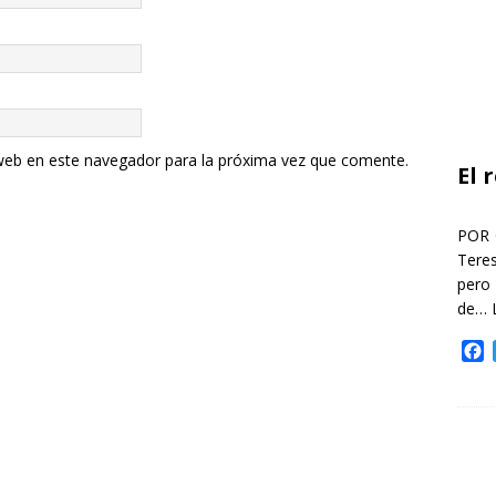
web en este navegador para la próxima vez que comente.
El 
POR 
Teres
pero
de…
F
a
c
e
b
o
o