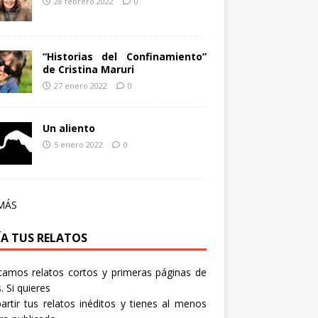
28 febrero 2022
0
“Historias del Confinamiento”
de Cristina Maruri
27 enero 2022
0
Un aliento
5 enero 2022
0
MÁS
ÍA TUS RELATOS
camos relatos cortos y primeras páginas de
. Si quieres
rtir tus relatos inéditos y tienes al menos