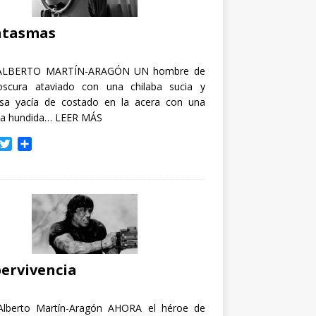
i
r
ntasmas
ALBERTO MARTÍN-ARAGÓN UN hombre de
oscura ataviado con una chilaba sucia y
osa yacía de costado en la acera con una
ja hundida…
LEER MÁS
T
C
w
o
i
m
t
p
t
a
e
r
r
t
i
r
ervivencia
Alberto Martín-Aragón AHORA el héroe de