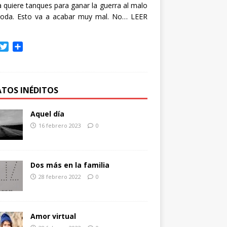
quiere tanques para ganar la guerra al malo
oda. Esto va a acabar muy mal. No…
LEER
T
C
w
o
i
m
t
p
t
a
ATOS INÉDITOS
e
r
r
t
Aquel día
i
16 febrero 2023
0
r
Dos más en la familia
28 febrero 2022
0
Amor virtual