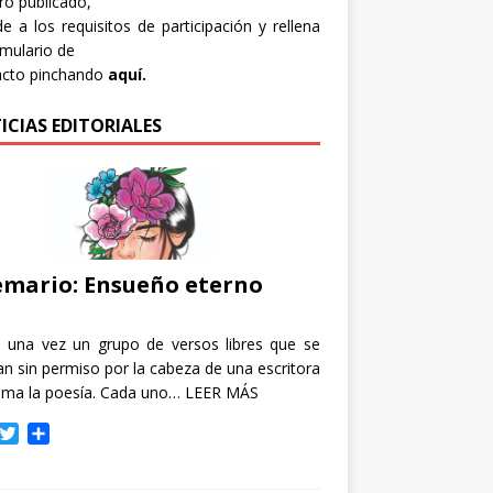
bro publicado,
e a los requisitos de participación y rellena
rmulario de
acto pinchando
aquí.
ICIAS EDITORIALES
mario: Ensueño eterno
e una vez un grupo de versos libres que se
n sin permiso por la cabeza de una escritora
ama la poesía. Cada uno…
LEER MÁS
T
C
w
o
i
m