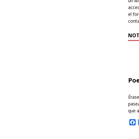
un li
acced
el fo
cont
NOT
Poe
Éras
pasea
que 
F
a
c