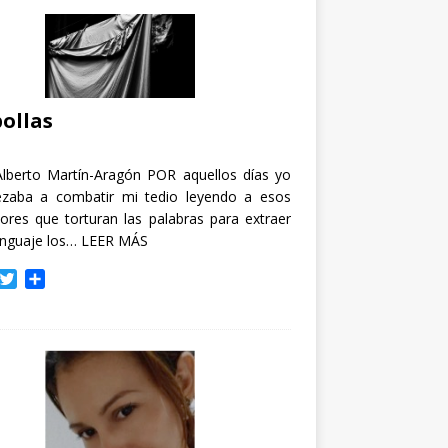
ollas
Alberto Martín-Aragón POR aquellos días yo
zaba a combatir mi tedio leyendo a esos
tores que torturan las palabras para extraer
enguaje los…
LEER MÁS
T
C
w
o
i
m
t
p
t
a
e
r
r
t
i
r