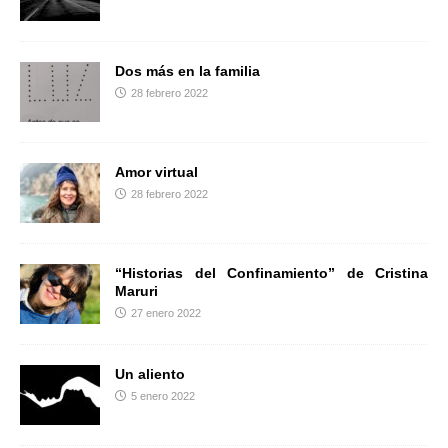
r
Dos más en la familia
28 febrero 2022
Amor virtual
28 febrero 2022
“Historias del Confinamiento” de Cristina
Maruri
27 enero 2022
Un aliento
5 enero 2022