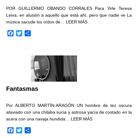
POR GUILLERMO OBANDO CORRALES Para Yirle Teresa
Leiva, en alusión a aquello que está ahí, pero que nadie ve La
música sacude los oídos de…
LEER MÁS
F
T
C
a
w
o
c
i
m
e
t
p
b
t
a
o
e
r
o
r
t
k
i
r
Fantasmas
Por ALBERTO MARTÍN-ARAGÓN UN hombre de tez oscura
ataviado con una chilaba sucia y astrosa yacía de costado en la
acera con una navaja hundida…
LEER MÁS
F
T
C
a
w
o