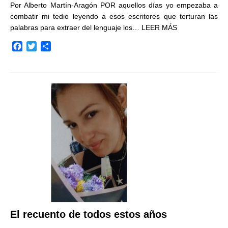
Por Alberto Martín-Aragón POR aquellos días yo empezaba a
combatir mi tedio leyendo a esos escritores que torturan las
palabras para extraer del lenguaje los…
LEER MÁS
F
T
C
a
w
o
c
i
m
e
t
p
b
t
a
o
e
r
o
r
t
k
i
r
El recuento de todos estos años