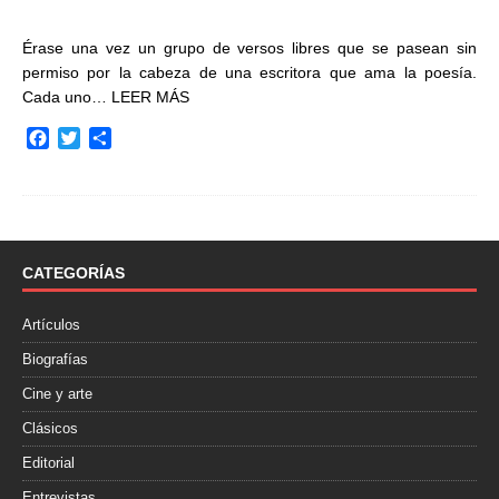
Érase una vez un grupo de versos libres que se pasean sin
permiso por la cabeza de una escritora que ama la poesía.
Cada uno…
LEER MÁS
F
T
C
a
w
o
c
i
m
e
t
p
b
t
a
o
e
r
o
r
t
CATEGORÍAS
k
i
r
Artículos
Biografías
Cine y arte
Clásicos
Editorial
Entrevistas