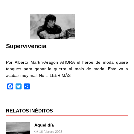
c
i
m
e
t
p
b
t
a
o
e
r
o
r
t
k
i
r
Supervivencia
Por Alberto Martín-Aragón AHORA el héroe de moda quiere
tanques para ganar la guerra al malo de moda. Esto va a
acabar muy mal. No…
LEER MÁS
F
T
C
a
w
o
c
i
m
e
t
p
b
t
a
RELATOS INÉDITOS
o
e
r
o
r
t
Aquel día
k
i
16 febrero 2023