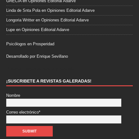
GRECIA
en
Opiniones Editorial Adarve
Linda de Snta Pola
en
Opiniones Editorial Adarve
Longoria Writter
en
Opiniones Editorial Adarve
Lupe
en
Opiniones Editorial Adarve
Psicólogos en Prosperidad
Desarrollado por Enrique Sevillano
Pulseras Elegantes para él y para ella.
¡SUSCRIBETE A REVISTAS GALERADAS!
Nombre
Correo electrónico*