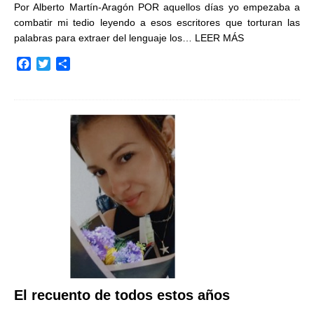
Por Alberto Martín-Aragón POR aquellos días yo empezaba a
combatir mi tedio leyendo a esos escritores que torturan las
palabras para extraer del lenguaje los…
LEER MÁS
F
T
C
a
w
o
c
i
m
e
t
p
b
t
a
o
e
r
o
r
t
k
i
r
El recuento de todos estos años