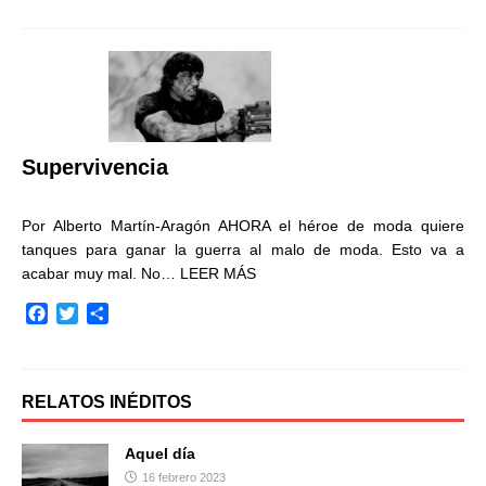
c
i
m
e
t
p
b
t
a
o
e
r
o
r
t
k
i
r
Supervivencia
Por Alberto Martín-Aragón AHORA el héroe de moda quiere
tanques para ganar la guerra al malo de moda. Esto va a
acabar muy mal. No…
LEER MÁS
F
T
C
a
w
o
c
i
m
e
t
p
b
t
a
RELATOS INÉDITOS
o
e
r
o
r
t
Aquel día
k
i
16 febrero 2023