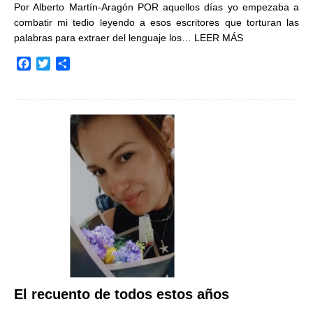
Por Alberto Martín-Aragón POR aquellos días yo empezaba a
combatir mi tedio leyendo a esos escritores que torturan las
palabras para extraer del lenguaje los…
LEER MÁS
F
T
C
a
w
o
c
i
m
e
t
p
b
t
a
o
e
r
o
r
t
k
i
r
El recuento de todos estos años