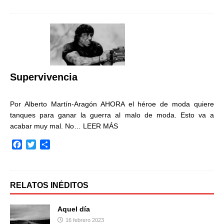
c
i
m
e
t
p
b
t
a
o
e
r
o
r
t
k
i
r
Supervivencia
Por Alberto Martín-Aragón AHORA el héroe de moda quiere
tanques para ganar la guerra al malo de moda. Esto va a
acabar muy mal. No…
LEER MÁS
F
T
C
a
w
o
c
i
m
e
t
p
b
t
a
RELATOS INÉDITOS
o
e
r
o
r
t
Aquel día
k
i
16 febrero 2023