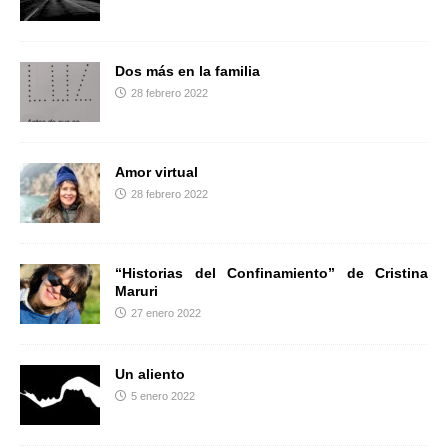
r
Dos más en la familia
28 febrero 2022
Amor virtual
28 febrero 2022
“Historias del Confinamiento” de Cristina
Maruri
27 enero 2022
Un aliento
5 enero 2022