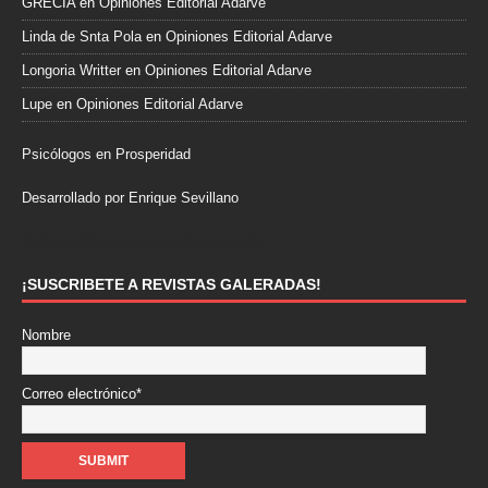
GRECIA
en
Opiniones Editorial Adarve
Linda de Snta Pola
en
Opiniones Editorial Adarve
Longoria Writter
en
Opiniones Editorial Adarve
Lupe
en
Opiniones Editorial Adarve
Psicólogos en Prosperidad
Desarrollado por Enrique Sevillano
Pulseras Elegantes para él y para ella.
¡SUSCRIBETE A REVISTAS GALERADAS!
Nombre
Correo electrónico*