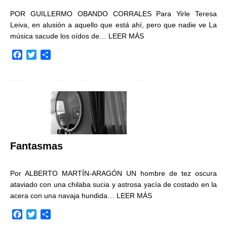
POR GUILLERMO OBANDO CORRALES Para Yirle Teresa
Leiva, en alusión a aquello que está ahí, pero que nadie ve La
música sacude los oídos de…
LEER MÁS
F
T
C
a
w
o
c
i
m
e
t
p
b
t
a
o
e
r
o
r
t
k
i
r
Fantasmas
Por ALBERTO MARTÍN-ARAGÓN UN hombre de tez oscura
ataviado con una chilaba sucia y astrosa yacía de costado en la
acera con una navaja hundida…
LEER MÁS
F
T
C
a
w
o