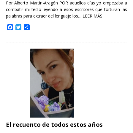
Por Alberto Martín-Aragón POR aquellos días yo empezaba a
combatir mi tedio leyendo a esos escritores que torturan las
palabras para extraer del lenguaje los…
LEER MÁS
F
T
C
a
w
o
c
i
m
e
t
p
b
t
a
o
e
r
o
r
t
k
i
r
El recuento de todos estos años