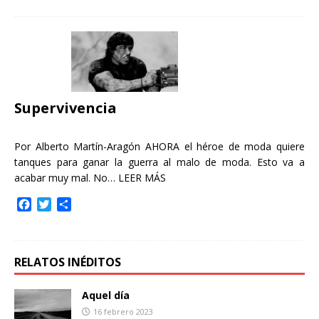
c
i
m
e
t
p
b
t
a
o
e
r
o
r
t
k
i
r
Supervivencia
Por Alberto Martín-Aragón AHORA el héroe de moda quiere
tanques para ganar la guerra al malo de moda. Esto va a
acabar muy mal. No…
LEER MÁS
F
T
C
a
w
o
c
i
m
e
t
p
b
t
a
RELATOS INÉDITOS
o
e
r
o
r
t
Aquel día
k
i
16 febrero 2023
r