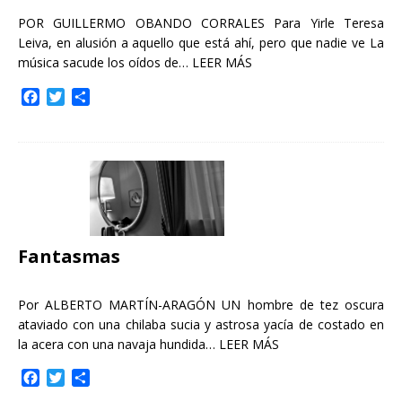
POR GUILLERMO OBANDO CORRALES Para Yirle Teresa
Leiva, en alusión a aquello que está ahí, pero que nadie ve La
música sacude los oídos de…
LEER MÁS
F
T
C
a
w
o
c
i
m
e
t
p
b
t
a
o
e
r
o
r
t
k
i
r
Fantasmas
Por ALBERTO MARTÍN-ARAGÓN UN hombre de tez oscura
ataviado con una chilaba sucia y astrosa yacía de costado en
la acera con una navaja hundida…
LEER MÁS
F
T
C
a
w
o