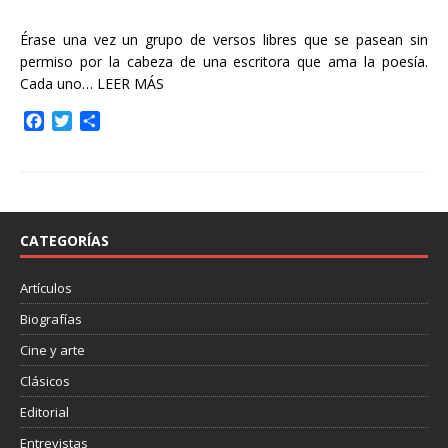
Érase una vez un grupo de versos libres que se pasean sin
permiso por la cabeza de una escritora que ama la poesía.
Cada uno…
LEER MÁS
F
T
C
a
w
o
c
i
m
e
t
p
b
t
a
o
e
r
o
r
t
CATEGORÍAS
k
i
r
Artículos
Biografías
Cine y arte
Clásicos
Editorial
Entrevistas