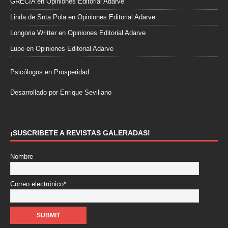
GRECIA
en
Opiniones Editorial Adarve
Linda de Snta Pola
en
Opiniones Editorial Adarve
Longoria Writter
en
Opiniones Editorial Adarve
Lupe
en
Opiniones Editorial Adarve
Psicólogos en Prosperidad
Desarrollado por Enrique Sevillano
Pulseras Elegantes para él y para ella.
¡SUSCRIBETE A REVISTAS GALERADAS!
Nombre
Correo electrónico*