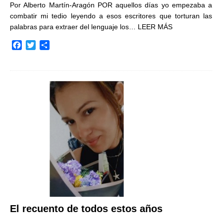
Por Alberto Martín-Aragón POR aquellos días yo empezaba a
combatir mi tedio leyendo a esos escritores que torturan las
palabras para extraer del lenguaje los…
LEER MÁS
F
T
C
a
w
o
c
i
m
e
t
p
b
t
a
o
e
r
o
r
t
k
i
r
El recuento de todos estos años