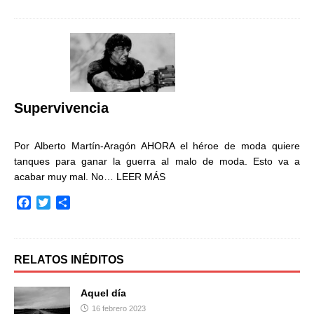
c
i
m
e
t
p
b
t
a
o
e
r
o
r
t
k
i
r
Supervivencia
Por Alberto Martín-Aragón AHORA el héroe de moda quiere
tanques para ganar la guerra al malo de moda. Esto va a
acabar muy mal. No…
LEER MÁS
F
T
C
a
w
o
c
i
m
e
t
p
b
t
a
RELATOS INÉDITOS
o
e
r
o
r
t
Aquel día
k
i
16 febrero 2023