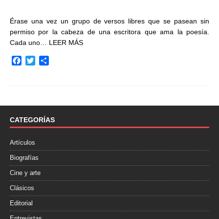
Érase una vez un grupo de versos libres que se pasean sin
permiso por la cabeza de una escritora que ama la poesía.
Cada uno…
LEER MÁS
F
T
C
a
w
o
c
i
m
e
t
p
b
t
a
o
e
r
o
r
t
CATEGORÍAS
k
i
r
Artículos
Biografías
Cine y arte
Clásicos
Editorial
Entrevistas