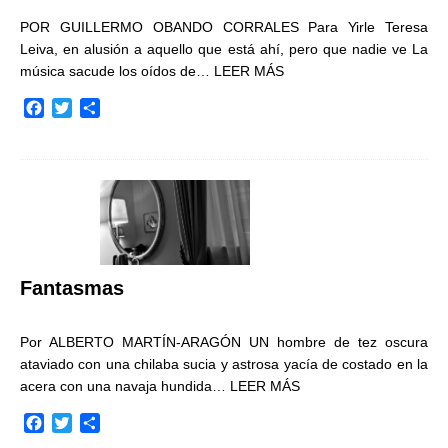
POR GUILLERMO OBANDO CORRALES Para Yirle Teresa
Leiva, en alusión a aquello que está ahí, pero que nadie ve La
música sacude los oídos de…
LEER MÁS
F
T
C
a
w
o
c
i
m
e
t
p
b
t
a
o
e
r
o
r
t
k
i
r
Fantasmas
Por ALBERTO MARTÍN-ARAGÓN UN hombre de tez oscura
ataviado con una chilaba sucia y astrosa yacía de costado en la
acera con una navaja hundida…
LEER MÁS
F
T
C
a
w
o