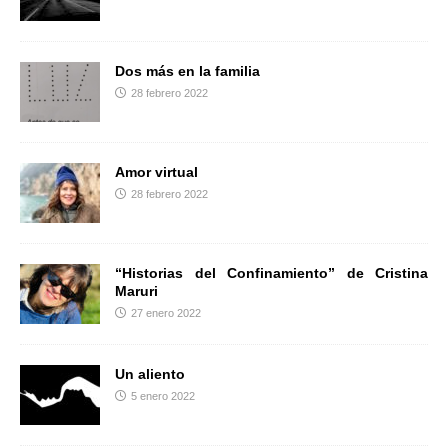
r
Dos más en la familia
28 febrero 2022
Amor virtual
28 febrero 2022
“Historias del Confinamiento” de Cristina
Maruri
27 enero 2022
Un aliento
5 enero 2022