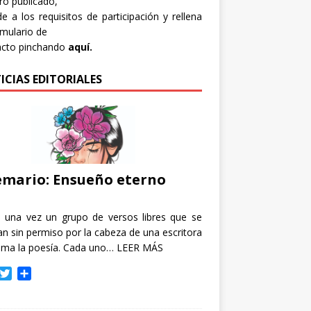
bro publicado,
e a los requisitos de participación y rellena
rmulario de
acto pinchando
aquí.
ICIAS EDITORIALES
mario: Ensueño eterno
e una vez un grupo de versos libres que se
n sin permiso por la cabeza de una escritora
ama la poesía. Cada uno…
LEER MÁS
T
C
w
o
i
m