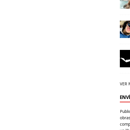
VER 
ENV
Publi
obras
compa