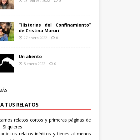
28 febrero 2022
0
“Historias del Confinamiento”
de Cristina Maruri
27 enero 2022
0
Un aliento
5 enero 2022
0
MÁS
ÍA TUS RELATOS
camos relatos cortos y primeras páginas de
. Si quieres
rtir tus relatos inéditos y tienes al menos