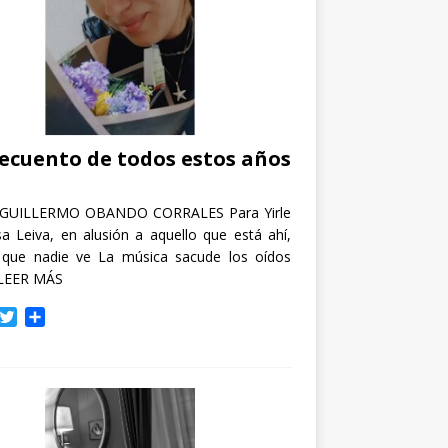
recuento de todos estos años
GUILLERMO OBANDO CORRALES Para Yirle
a Leiva, en alusión a aquello que está ahí,
 que nadie ve La música sacude los oídos
LEER MÁS
T
C
w
o
i
m
t
p
t
a
e
r
r
t