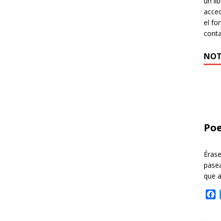
un li
acced
el fo
cont
NOT
Poe
Éras
pasea
que 
F
a
c