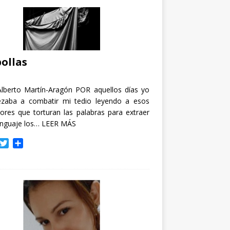
ollas
Alberto Martín-Aragón POR aquellos días yo
zaba a combatir mi tedio leyendo a esos
tores que torturan las palabras para extraer
enguaje los…
LEER MÁS
T
C
w
o
i
m
t
p
t
a
e
r
r
t
i
r