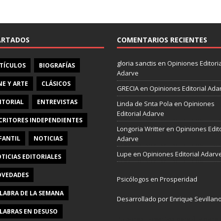
e
b
o
o
ARTADOS
COMENTARIOS RECIENTES
k
gloria sanctis
en
Opiniones Editoria
TÍCULOS
BIOGRAFÍAS
Adarve
NE Y ARTE
CLÁSICOS
GRECIA
en
Opiniones Editorial Ada
ITORIAL
ENTREVISTAS
Linda de Snta Pola
en
Opiniones
Editorial Adarve
CRITORES INDEPENDIENTES
Longoria Writter
en
Opiniones Edito
FANTIL
NOTICIAS
Adarve
Lupe
en
Opiniones Editorial Adarv
TICIAS EDITORIALES
VEDADES
Psicólogos en Prosperidad
LABRA DE LA SEMANA
Desarrollado por Enrique Sevillan
LABRAS EN DESUSO
Pulseras Elegantes para él y para e