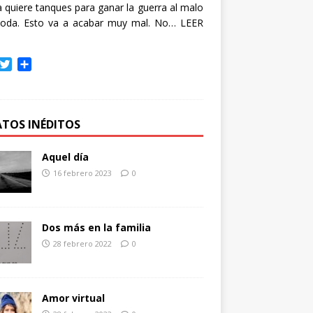
quiere tanques para ganar la guerra al malo
oda. Esto va a acabar muy mal. No…
LEER
T
C
w
o
i
m
t
p
t
a
ATOS INÉDITOS
e
r
r
t
Aquel día
i
16 febrero 2023
0
r
Dos más en la familia
28 febrero 2022
0
Amor virtual