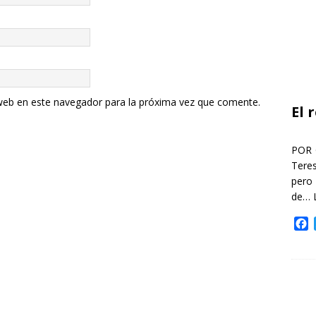
web en este navegador para la próxima vez que comente.
El 
POR 
Teres
pero
de…
F
a
c
e
b
o
o