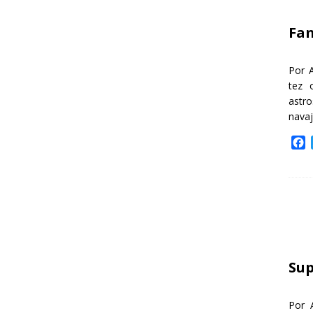
k
Fa
Por 
tez 
astr
nava
F
a
c
e
b
o
o
k
Sup
Por 