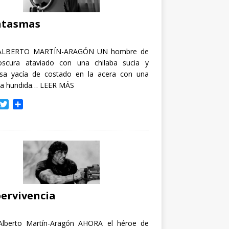
i
r
ntasmas
ALBERTO MARTÍN-ARAGÓN UN hombre de
oscura ataviado con una chilaba sucia y
osa yacía de costado en la acera con una
ja hundida…
LEER MÁS
T
C
w
o
i
m
t
p
t
a
e
r
r
t
i
r
ervivencia
Alberto Martín-Aragón AHORA el héroe de