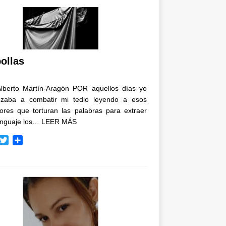
ollas
Alberto Martín-Aragón POR aquellos días yo
zaba a combatir mi tedio leyendo a esos
tores que torturan las palabras para extraer
enguaje los…
LEER MÁS
T
C
w
o
i
m
t
p
t
a
e
r
r
t
i
r