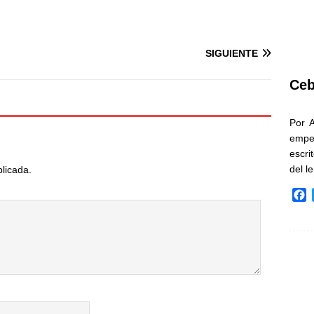
SIGUIENTE
Ceb
Por 
empe
escri
del l
blicada.
F
a
c
e
b
o
o
k