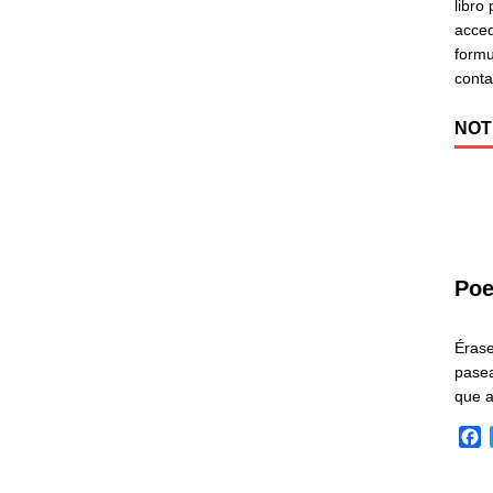
libro
acced
formu
cont
NOT
Poe
Éras
pasea
que 
F
a
c