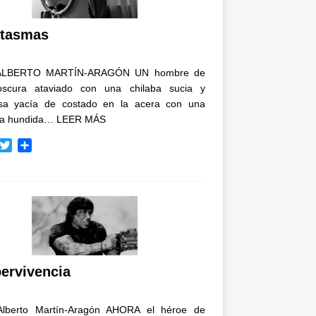
i
r
tasmas
ALBERTO MARTÍN-ARAGÓN UN hombre de
oscura ataviado con una chilaba sucia y
osa yacía de costado en la acera con una
ja hundida…
LEER MÁS
T
C
w
o
i
m
t
p
t
a
e
r
r
t
i
r
ervivencia
Alberto Martín-Aragón AHORA el héroe de