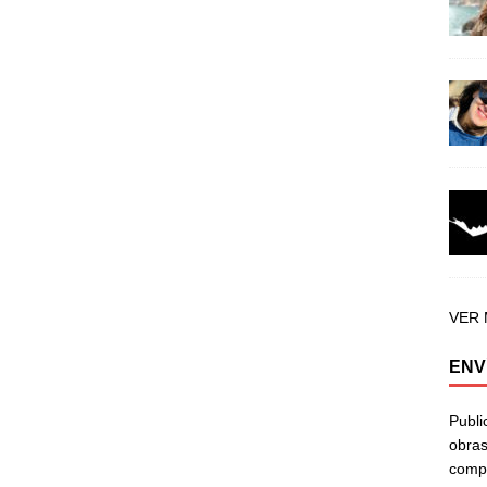
VER
ENV
Publi
obras
compa