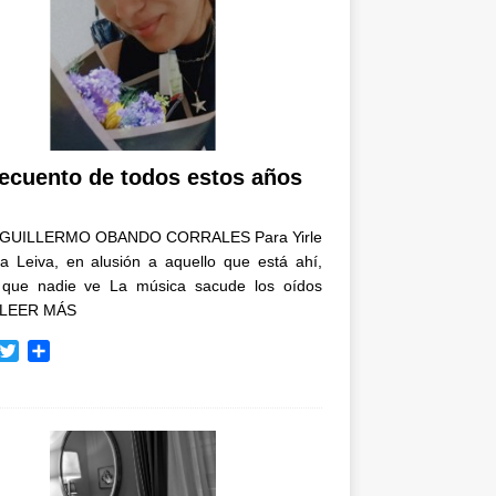
recuento de todos estos años
GUILLERMO OBANDO CORRALES Para Yirle
a Leiva, en alusión a aquello que está ahí,
 que nadie ve La música sacude los oídos
LEER MÁS
T
C
w
o
i
m
t
p
t
a
e
r
r
t