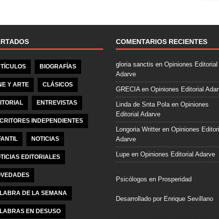
e
b
o
o
ARTADOS
COMENTARIOS RECIENTES
k
gloria sanctis
en
Opiniones Editorial
TÍCULOS
BIOGRAFÍAS
Adarve
NE Y ARTE
CLÁSICOS
GRECIA
en
Opiniones Editorial Ada
ITORIAL
ENTREVISTAS
Linda de Snta Pola
en
Opiniones
Editorial Adarve
CRITORES INDEPENDIENTES
Longoria Writter
en
Opiniones Editori
FANTIL
NOTICIAS
Adarve
Lupe
en
Opiniones Editorial Adarve
TICIAS EDITORIALES
VEDADES
Psicólogos en Prosperidad
LABRA DE LA SEMANA
Desarrollado por Enrique Sevillano
LABRAS EN DESUSO
Pulseras Elegantes para él y para el