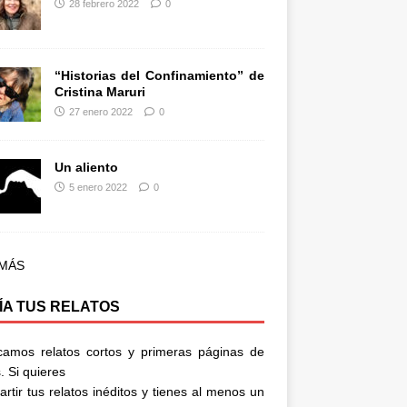
28 febrero 2022
0
“Historias del Confinamiento” de
Cristina Maruri
27 enero 2022
0
Un aliento
5 enero 2022
0
 MÁS
ÍA TUS RELATOS
camos relatos cortos y primeras páginas de
. Si quieres
rtir tus relatos inéditos y tienes al menos un