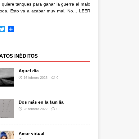
quiere tanques para ganar la guerra al malo
oda. Esto va a acabar muy mal. No…
LEER
T
C
w
o
i
m
t
p
t
a
ATOS INÉDITOS
e
r
r
t
Aquel día
i
16 febrero 2023
0
r
Dos más en la familia
28 febrero 2022
0
Amor virtual