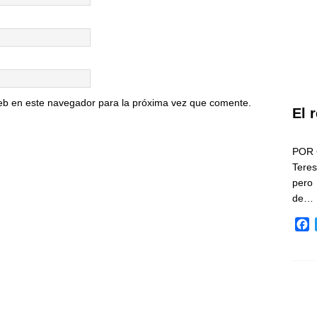
eb en este navegador para la próxima vez que comente.
El 
POR 
Teres
pero
de…
F
a
c
e
b
o
o