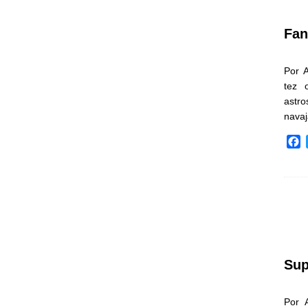
k
Fan
Por 
tez 
astr
nava
F
a
c
e
b
o
o
k
Sup
Por 