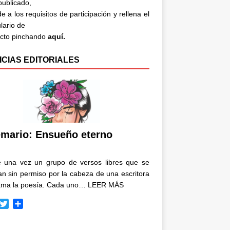
 publicado,
e a los requisitos de participación y rellena el
lario de
acto pinchando
aquí.
ICIAS EDITORIALES
mario: Ensueño eterno
e una vez un grupo de versos libres que se
n sin permiso por la cabeza de una escritora
ama la poesía. Cada uno…
LEER MÁS
T
C
w
o
i
m