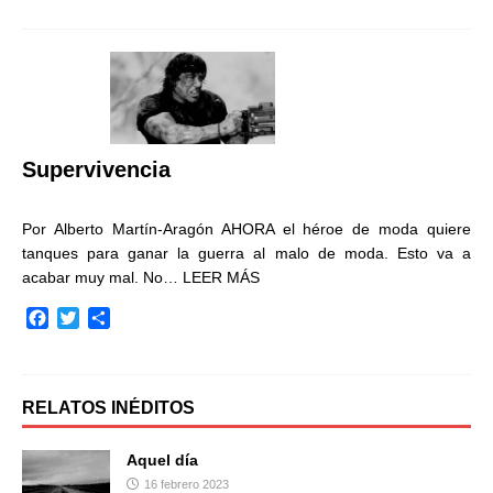
c
i
m
e
t
p
b
t
a
o
e
r
o
r
t
k
i
r
Supervivencia
Por Alberto Martín-Aragón AHORA el héroe de moda quiere
tanques para ganar la guerra al malo de moda. Esto va a
acabar muy mal. No…
LEER MÁS
F
T
C
a
w
o
c
i
m
e
t
p
b
t
a
RELATOS INÉDITOS
o
e
r
o
r
t
Aquel día
k
i
16 febrero 2023