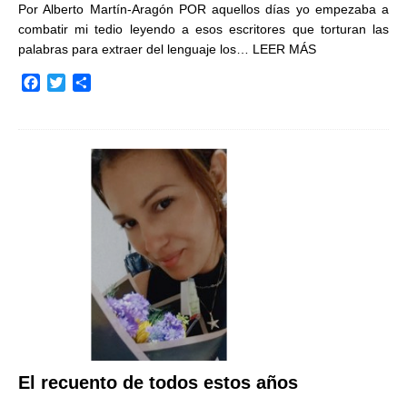
Por Alberto Martín-Aragón POR aquellos días yo empezaba a
combatir mi tedio leyendo a esos escritores que torturan las
palabras para extraer del lenguaje los…
LEER MÁS
F
T
C
a
w
o
c
i
m
e
t
p
b
t
a
o
e
r
o
r
t
k
i
r
El recuento de todos estos años