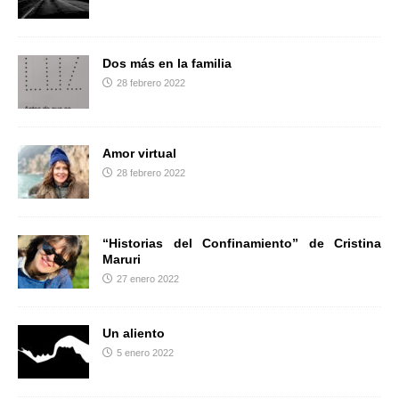
r
Dos más en la familia
28 febrero 2022
Amor virtual
28 febrero 2022
“Historias del Confinamiento” de Cristina
Maruri
27 enero 2022
Un aliento
5 enero 2022