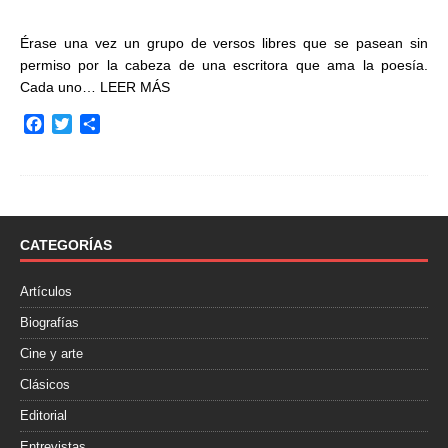
Érase una vez un grupo de versos libres que se pasean sin
permiso por la cabeza de una escritora que ama la poesía.
Cada uno…
LEER MÁS
F
T
C
a
w
o
c
i
m
e
t
p
b
t
a
o
e
r
o
r
t
CATEGORÍAS
k
i
r
Artículos
Biografías
Cine y arte
Clásicos
Editorial
Entrevistas