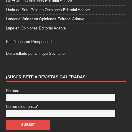
GRECIA
en
Opiniones Editorial Adarve
Linda de Snta Pola
en
Opiniones Editorial Adarve
Longoria Writter
en
Opiniones Editorial Adarve
Lupe
en
Opiniones Editorial Adarve
Psicólogos en Prosperidad
Desarrollado por Enrique Sevillano
Pulseras Elegantes para él y para ella.
¡SUSCRIBETE A REVISTAS GALERADAS!
Nombre
Correo electrónico*