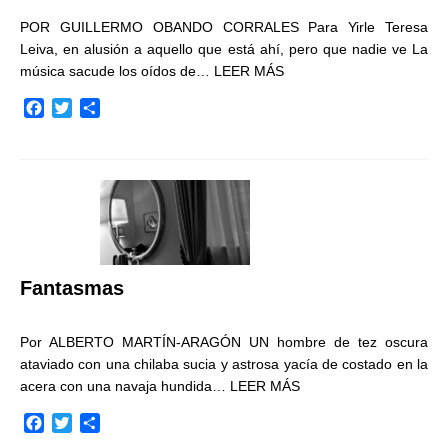
POR GUILLERMO OBANDO CORRALES Para Yirle Teresa
Leiva, en alusión a aquello que está ahí, pero que nadie ve La
música sacude los oídos de…
LEER MÁS
F
T
C
a
w
o
c
i
m
e
t
p
b
t
a
o
e
r
o
r
t
k
i
r
Fantasmas
Por ALBERTO MARTÍN-ARAGÓN UN hombre de tez oscura
ataviado con una chilaba sucia y astrosa yacía de costado en la
acera con una navaja hundida…
LEER MÁS
F
T
C
a
w
o